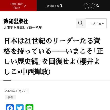
『致知』購読
オンライン
致知電子版
手続き
ショップ
メニュー
人間学を探究して四十八年
日本は21世紀のリーダーたる資
格を持っている──いまこそ「正
しい歴史観」を回復せよ（櫻井よ
しこ×中西輝政）
2021年11月22日
教養
F
T
Li