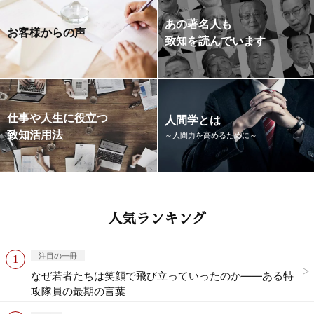
あの著名人も
お客様からの声
致知を読んでいます
仕事や人生に役立つ
人間学とは
致知活用法
～人間力を高めるために～
人気ランキング
注目の一冊
なぜ若者たちは笑顔で飛び立っていったのか——ある特
攻隊員の最期の言葉