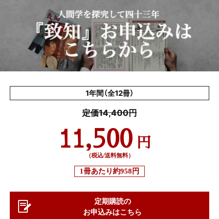
1年間（全12冊）
定価14,400円
11,500
円
（税込/送料無料）
1冊あたり
約958円
定期購読の
お申込みはこちら