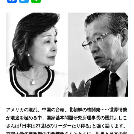
a
w
n
c
itt
e
e
er
b
o
o
k
アメリカの混乱、中国の台頭、北朝鮮の核開発……世界情勢
が混迷を極める中、国家基本問題研究所理事長の櫻井よしこ
さんは「日本は21世紀のリーダーたり得る」と強く語ります。
京都大学名誉教授の中西輝政さんとともに、世界と日本の実