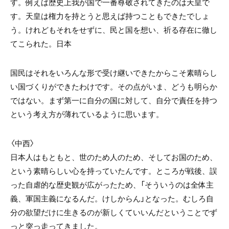
す。例えば歴史上我が国で一番尊敬されてきたのは天皇で
す。天皇は権力を持とうと思えば持つこともできたでしょ
う。けれどもそれをせずに、民と国を想い、祈る存在に徹し
てこられた。日本
国民はそれをいろんな形で受け継いできたからこそ素晴らし
い国づくりができたわけです。その点がいま、どうも明らか
ではない。まず第一に自分の国に対して、自分で責任を持つ
という考え方が薄れているように思います。
〈中西〉
日本人はもともと、世のため人のため、そしてお国のため、
という素晴らしい心を持っていたんです。ところが戦後、誤
った自虐的な歴史観が広がったため、「そういうのは全体主
義、軍国主義になるんだ。けしからん」となった。むしろ自
分の欲望だけに生きるのが新しくていいんだということでず
っと突っ走ってきました。