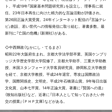
ト。平成19年「国家基本問題研究所」を設立し、理事長に就
任。23年日本再生に向けた精力的な言論活動が評価され、
第26回正論大賞受賞。24年インターネット配信の「言論テレ
ビ」創設、若い世代への情報発信に取り組む。著書多数。最
新刊に『亡国の危機』（新潮社）がある。
◇中西輝政（なかにし・てるまさ）
昭和22年大阪府生まれ。京都大学法学部卒業。英国ケンブリ
ッジ大学歴史学部大学院修了。京都大学助手、三重大学助教
授、米国スタンフォード大学客員研究員、静岡私立大学教授
を経て、京都大学教授。平成24年退官。専攻は国際政治
学、国際関係史、文明史。平成2年石橋湛山賞。9年毎日出版
文化賞、山本七平賞。14年正論大賞。著書に『賢国への道』
（致知出版社）など。近著に『日本人として知っておきたい外
交の授業』（ＰＨＰ文庫）などがある。