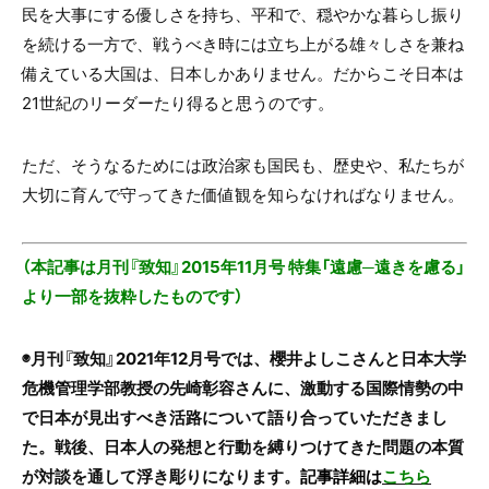
民を大事にする優しさを持ち、平和で、穏やかな暮らし振り
を続ける一方で、戦うべき時には立ち上がる雄々しさを兼ね
備えている大国は、日本しかありません。だからこそ日本は
21世紀のリーダーたり得ると思うのです。
ただ、そうなるためには政治家も国民も、歴史や、私たちが
大切に育んで守ってきた価値観を知らなければなりません。
（本記事は月刊『致知』2015年11月号 特集「遠慮─遠きを慮る」
より一部を抜粋したものです）
◉月刊『致知』2021年12月号では、
櫻井よしこ
さんと
日本大学
危機管理学部教授の先崎彰容
さんに、激動する国際情勢の中
で日本が見出すべき活路について語り合っていただきまし
た。戦後、日本人の発想と行動を縛りつけてきた問題の本質
が対談を通して浮き彫りになります
。
記事詳細は
こちら