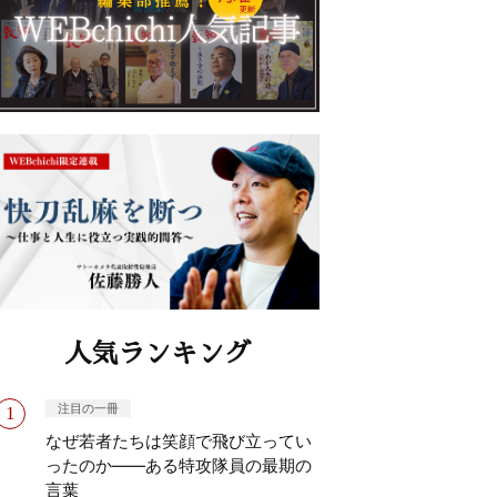
人気ランキング
注目の一冊
なぜ若者たちは笑顔で飛び立ってい
ったのか——ある特攻隊員の最期の
言葉