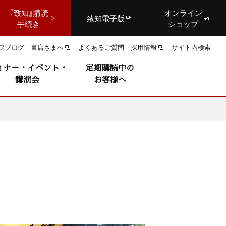
『致知』購読
オンライン
致知電子版
手続き
ショップ
フブログ
書店さまへ
よくあるご質問
採用情報
サイト内検索
ミナー・イベント・
定期購読中の
講演会
お客様へ