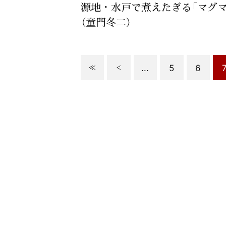
源地・水戸で煮えたぎる「マグマ
（童門冬二）
...
5
6