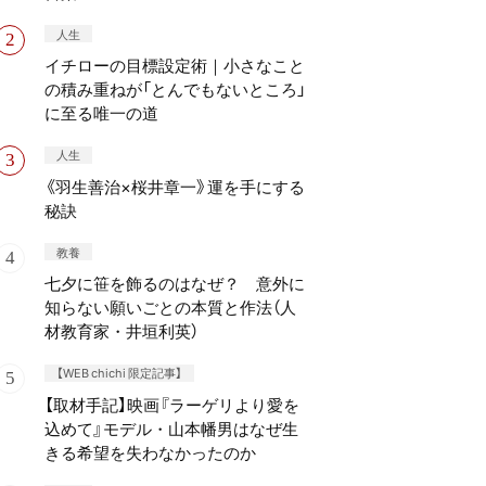
人生
イチローの目標設定術｜小さなこと
の積み重ねが「とんでもないところ」
に至る唯一の道
人生
《羽生善治×桜井章一》運を手にする
秘訣
教養
七夕に笹を飾るのはなぜ？ 意外に
知らない願いごとの本質と作法（人
材教育家・井垣利英）
【WEB chichi 限定記事】
【取材手記】映画『ラーゲリより愛を
込めて』モデル・山本幡男はなぜ生
きる希望を失わなかったのか