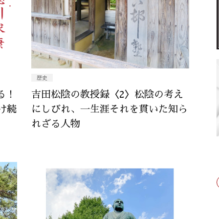
歴史
る！
吉田松陰の教授録〈2〉松陰の考え
け続
にしびれ、一生涯それを貫いた知ら
れざる人物