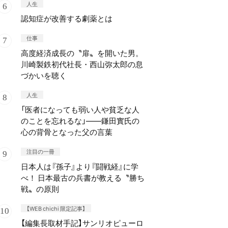
人生
認知症が改善する劇薬とは
仕事
高度経済成長の〝扉〟を開いた男。
川崎製鉄初代社長・西山弥太郎の息
づかいを聴く
人生
「医者になっても弱い人や貧乏な人
のことを忘れるな」——鎌田實氏の
心の背骨となった父の言葉
注目の一冊
日本人は『孫子』より『闘戦経』に学
べ！ 日本最古の兵書が教える〝勝ち
戦〟の原則
【WEB chichi 限定記事】
【編集長取材手記】サンリオピューロ