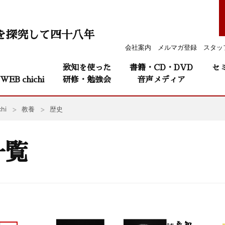
を探究して四十八年
会社案内
メルマガ登録
スタッ
致知を使った
書籍・CD・DVD
セ
WEB chichi
研修・勉強会
音声メディア
hi
教養
歴史
一覧