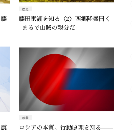
歴史
と藤
藤田東湖を知る〈2〉西郷隆盛曰く
「まるで山賊の親分だ」
教養
の震
ロシアの本質、行動原理を知る——