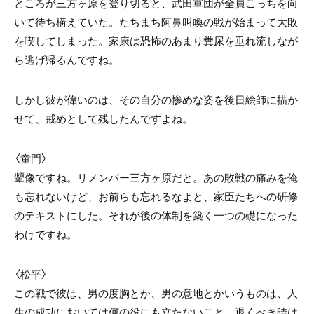
ところが三方ヶ原を登り切ると、武田軍団が全員こっちを向
いて待ち構えていた。たちまち阿鼻叫喚の戦が始まって大敗
を喫してしまった。家康は恐怖のあまり糞尿を垂れ流しなが
ら逃げ帰るんですね。
しかし彼が偉いのは、その自分の惨めな姿を後日絵師に描か
せて、戒めとして残したんですよね。
〈童門〉
顰像ですね。リメンバー三方ヶ原だと。あの敗戦の痛みを俺
も忘れないけど、お前らも忘れるなよと、家臣たちへの研修
のテキストにした。それが後の体制を築く一つの礎になった
わけですね。
〈松平〉
この戦で彼は、男の度胸とか、男の意地とかいうものは、人
生の成功においては何の役にも立たないこと、退くべき時は