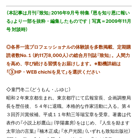
（本記事は月刊『致知』2016年9月号 特集 「恩を知り恩に報い
る」より一部を抜粋・編集したものです｜写真＝2009年11月
号 対談時）
◎
各界一流プロフェッショナルの体験談を多数掲載、定期購
読者数No.１（約11万8,000人）の総合月刊誌『致知』。人間力
を高め、学び続ける習慣をお届けします。※動機詳細は
「③HP・WEB chichiを見て」を選択ください
◇童門冬二（どうもん・ふゆじ）
昭和２年東京都生まれ。東京都庁にて広報室長、企画調整局
長を歴任後、５４年に退職。本格的な作家活動に入る。第４
３回芥川賞候補。平成１１年勲三等瑞宝章を受章。著書は代
表作の『小説上杉鷹山』（学陽書房）をはじめ、『人生を励ます
太宰治の言葉』『楠木正成』『水戸光圀』（いずれも致知出版社）