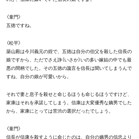
〈童門〉
五徳ですね。
〈松平〉
築山殿は今川義元の姪で、五徳は自分の伯父を殺した信長の
娘ですから、ただでさえ諍（いさか）いの多い嫁姑の中でも最
悪の間柄でした。その五徳の讒言を信長は聞いてしまうんで
すね、自分の娘が可愛いから。
それで妻と息子を殺せと命じるほうも命じるほうですけど、
家康はそれを承諾してしまう。信康は大変優秀な嫡男でした
から、家康にとっては苦渋の選択だったでしょう。
〈童門〉
信長が信康を殺すように命じたのは、自分の嫡男の信忠より