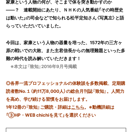
家康という人物の何が、そこまで体を突き動かすのか
――？ 連載開始にあたり、ＮＨＫの人気番組「その時歴史
は動いた」の司会などで知られる松平定知さん〈写真左〉と語
らっていただいていました。
今回は、家康という人物の器量を培った、1572年の三方ヶ
原の戦いでの大敗、また主君信長からの無理難題といった多
難の時代を読み解いていただきます！
※本文は『致知』2016年9月号掲載
◎
各界一流プロフェッショナルの体験談を多数掲載、定期購
読者数No.１（約11万8,000人）の総合月刊誌『致知』。人間力
を高め、学び続ける習慣をお届けします。
1年12冊の『致知』ご購読・詳細は
こちら
。
※動機詳細は
「③HP・WEB chichiを見て」を選択ください