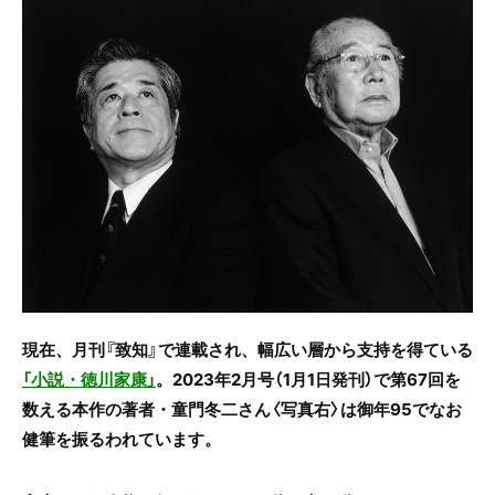
c
itt
e
e
er
b
o
o
k
現在、月刊『致知』で連載され、幅広い層から支持を得ている
「小説・徳川家康」
。2023年2月号（1月1日発刊）で第67回を
数える本作の著者・童門冬二さん〈写真右〉は御年95でなお
健筆を振るわれています。