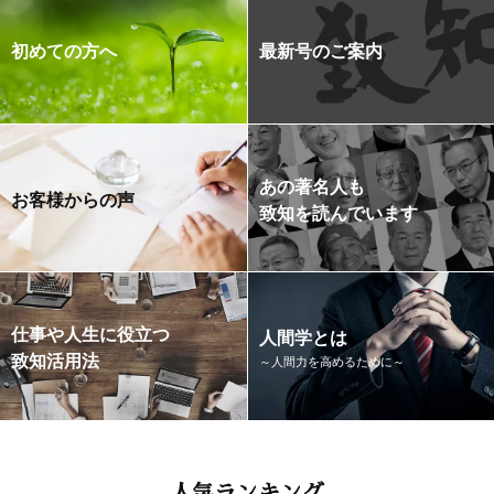
初めての方へ
最新号のご案内
あの著名人も
お客様からの声
致知を読んでいます
仕事や人生に役立つ
人間学とは
致知活用法
～人間力を高めるために～
人気ランキング