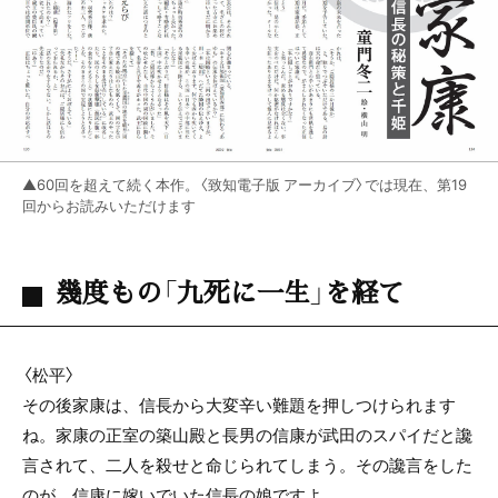
▲60回を超えて続く本作。〈致知電子版 アーカイブ〉では現在、第19
回からお読みいただけます
幾度もの「九死に一生」を経て
〈松平〉
その後家康は、信長から大変辛い難題を押しつけられます
ね。家康の正室の築山殿と長男の信康が武田のスパイだと讒
言されて、二人を殺せと命じられてしまう。その讒言をした
のが、信康に嫁いでいた信長の娘ですよ。