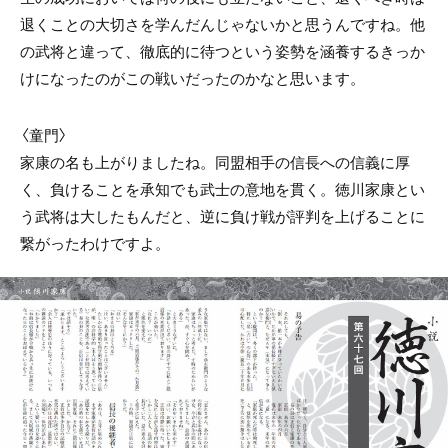
退くことの大切さを学んだんじゃないかと思うんですね。他
の武将と違って、徹底的に待つという姿勢を涵養するきっか
けになったのがこの戦いだったのかなと思います。
〈童門〉
家康の名も上がりましたね。同盟相手の信長への信義に厚
く、負けることを承知でも武士の意地を貫く。徳川家康とい
う武将は大したもんだと、逆に負け戦が評判を上げることに
繋がったわけですよ。