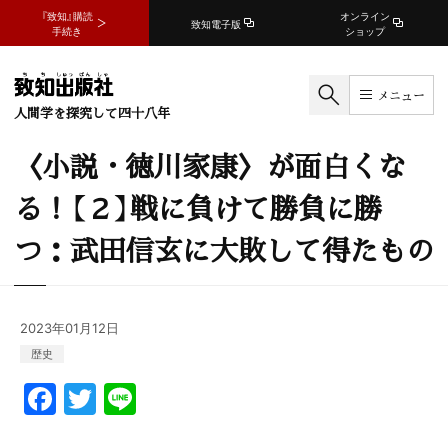
『致知』購読
オンライン
致知電子版
手続き
ショップ
メニュー
人間学を探究して四十八年
〈小説・徳川家康〉が面白くな
る！【２】戦に負けて勝負に勝
つ：武田信玄に大敗して得たもの
2023年01月12日
歴史
F
T
Li
a
w
n