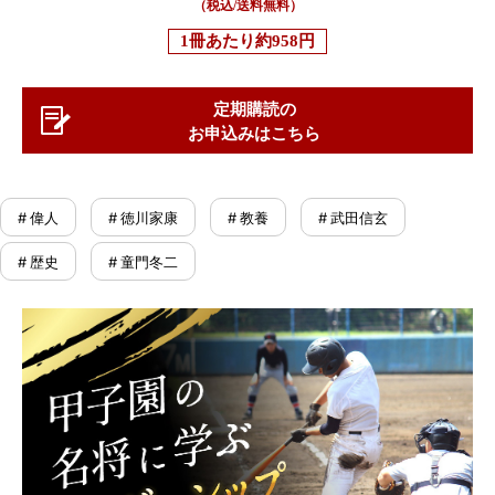
（税込/送料無料）
1冊あたり
約958円
定期購読の
お申込みはこちら
# 偉人
# 徳川家康
# 教養
# 武田信玄
# 歴史
# 童門冬二