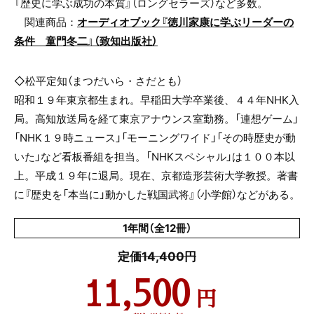
『歴史に学ぶ成功の本質』（ロングセラーズ）など多数。
関連商品：
オーディオブック『徳川家康に学ぶリーダーの
条件 童門冬二』（致知出版社）
◇松平定知（まつだいら・さだとも）
昭和１９年東京都生まれ。早稲田大学卒業後、４４年NHK入
局。高知放送局を経て東京アナウンス室勤務。「連想ゲーム」
「NHK１９時ニュース」「モーニングワイド」「その時歴史が動
いた」など看板番組を担当。「NHKスペシャル」は１００本以
上。平成１９年に退局。現在、京都造形芸術大学教授。著書
に『歴史を「本当に」動かした戦国武将』（小学館）などがある。
1年間（全12冊）
定価14,400円
11,500
円