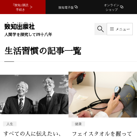
『致知』購読
オンライン
致知電子版
手続き
ショップ
メニュー
人間学を探究して四十八年
生活習慣の記事一覧
人生
健康
すべての人に伝えたい、
フェイスタオルを握って