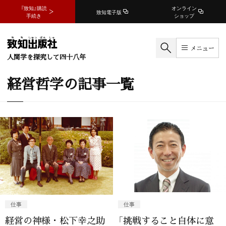
『致知』購読
オンライン
致知電子版
手続き
ショップ
メニュー
人間学を探究して四十八年
経営哲学の記事一覧
仕事
仕事
経営の神様・松下幸之助
「挑戦すること自体に意