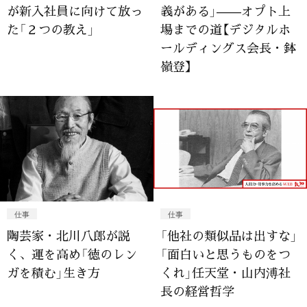
が新入社員に向けて放っ
義がある」——オプト上
た「２つの教え」
場までの道【デジタルホ
ールディングス会長・鉢
嶺登】
仕事
仕事
陶芸家・北川八郎が説
「他社の類似品は出すな」
く、運を高め「徳のレン
「面白いと思うものをつ
ガを積む」生き方
くれ」任天堂・山内溥社
長の経営哲学