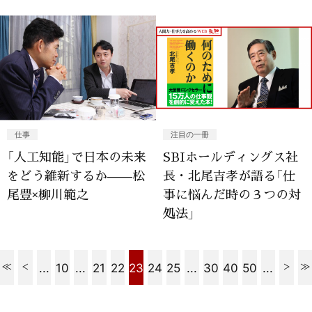
仕事
注目の一冊
「人工知能」で日本の未来
SBIホールディングス社
をどう維新するか——松
長・北尾吉孝が語る「仕
尾豊×柳川範之
事に悩んだ時の３つの対
処法」
...
10
...
21
22
23
24
25
...
30
40
50
...