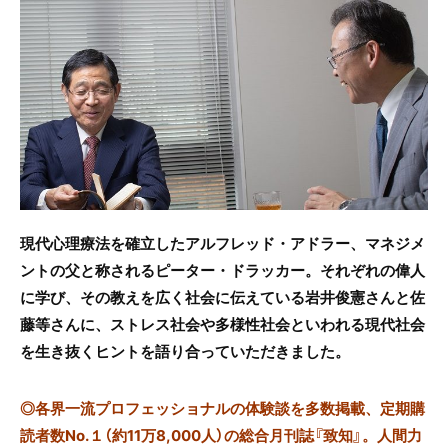
c
itt
e
e
er
b
o
o
k
現代心理療法を確立したアルフレッド・アドラー、マネジメ
ントの父と称されるピーター・ドラッカー。それぞれの偉人
に学び、その教えを広く社会に伝えている岩井俊憲さんと佐
藤等さんに、ストレス社会や多様性社会といわれる現代社会
を生き抜くヒントを語り合っていただきました。
◎
各界一流プロフェッショナルの体験談を多数掲載、定期購
読者数No.１（約11万8,000人）の総合月刊誌『致知』。人間力