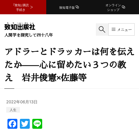
『致知』購読
オンライン
致知電子版
手続き
ショップ
メニュー
人間学を探究して四十八年
アドラーとドラッカーは何を伝え
たか——心に留めたい３つの教
え 岩井俊憲×佐藤等
2022年06月13日
人生
F
T
Li
a
w
n