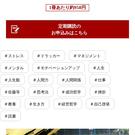
1冊あたり
約958円
定期購読の
お申込みはこちら
# ストレス
# ドラッカー
# マネジメント
# メンタル
# モチベーションアップ
# 人生
# 人生観
# 人間力
# 人間関係
# 仕事
# 佐藤等
# 思考法
# 成功哲学
# 挫折
# 教養
# 生き方
# 経営哲学
# 自己啓発
# 読書