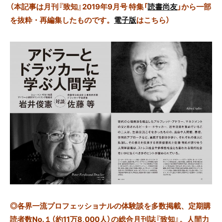
（本記事は月刊『致知』2019年9月号 特集「
読書尚友
」から一部
を抜粋・再編集したものです。
電子版
はこちら）
◎
各界一流プロフェッショナルの体験談を多数掲載、定期購
読者数No.１（約11万8,000人）の総合月刊誌『致知』。人間力