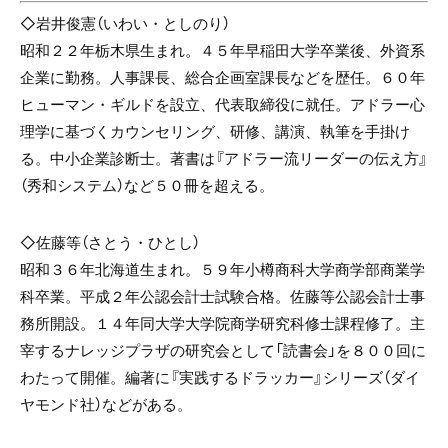
◇岩井俊憲（いわい・としのり）
昭和２２年栃木県生まれ。４５年早稲田大学卒業後、外資系
企業に勤務。人事課長、総合企画室課長などを歴任。６０年
ヒューマン・ギルドを設立、代表取締役に就任。アドラー心
理学に基づくカウンセリング、研修、講演、執筆を手掛け
る。中小企業診断士。著書は『アドラー流リーダーの伝え方』
（秀和システム）など５０冊を超える。
◇佐藤等（さとう・ひとし）
昭和３６年北海道生まれ。５９年小樽商科大学商学部商業学
科卒業。平成２年公認会計士試験合格。佐藤等公認会計士事
務所開設。１４年同大学大学院商学研究科修士課程修了。主
宰するナレッジプラザの研究会として「読書会」を８００回に
わたって開催。編著に『実践するドラッカー』シリーズ（ダイ
ヤモンド社）などがある。