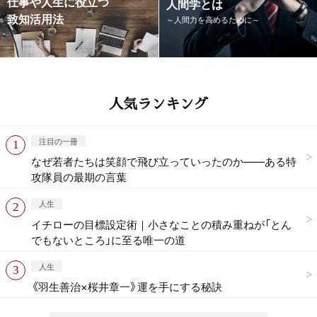
仕事や人生に役立つ
人間学とは
致知活用法
～人間力を高めるために～
人気ランキング
注目の一冊
なぜ若者たちは笑顔で飛び立っていったのか——ある特
攻隊員の最期の言葉
人生
イチローの目標設定術｜小さなことの積み重ねが「とん
でもないところ」に至る唯一の道
人生
《羽生善治×桜井章一》運を手にする秘訣