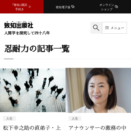
『致知』購読
オンライン
致知電子版
手続き
ショップ
メニュー
人間学を探究して四十八年
忍耐力の記事一覧
人生
人生
松下幸之助の直弟子・上
アナウンサーの激務の中