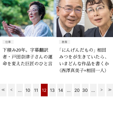
仕事
教養
下積み20年。字幕翻訳
「にんげんだもの」 相田
者・戸田奈津子さんの運
みつをが生きていたら、
命を変えた巨匠のひと言
いまどんな作品を書くか
（西澤真美子×相田一人）
...
10
11
12
13
14
...
20
30
...