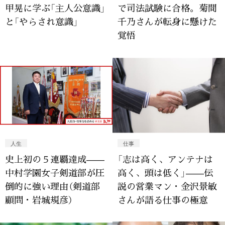
甲晃に学ぶ「主人公意識」
で司法試験に合格。菊間
と「やらされ意識」
千乃さんが転身に懸けた
覚悟
人生
仕事
史上初の５連覇達成——
「志は高く、アンテナは
中村学園女子剣道部が圧
高く、頭は低く」——伝
倒的に強い理由（剣道部
説の営業マン・金沢景敏
顧問・岩城規彦）
さんが語る仕事の極意