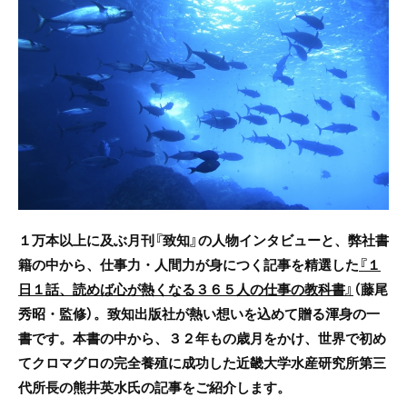
e
er
b
o
o
k
１万本以上に及ぶ月刊『致知』の人物インタビューと、弊社書
籍の中から、仕事力・人間力が身につく記事を精選した
『１
日１話、読めば心が熱くなる３６５人の仕事の教科書』
（藤尾
秀昭・監修）。致知出版社が熱い想いを込めて贈る渾身の一
書です。本書の中から、３２年もの歳月をかけ、世界で初め
てクロマグロの完全養殖に成功した近畿大学水産研究所第三
代所長の熊井英水氏の記事をご紹介します。