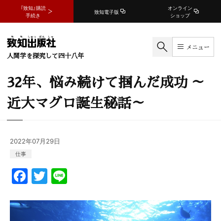
『致知』購読
オンライン
致知電子版
手続き
ショップ
メニュー
人間学を探究して四十八年
32年、悩み続けて掴んだ成功 ～
近大マグロ誕生秘話～
2022年07月29日
仕事
F
T
Li
a
w
n
c
itt
e