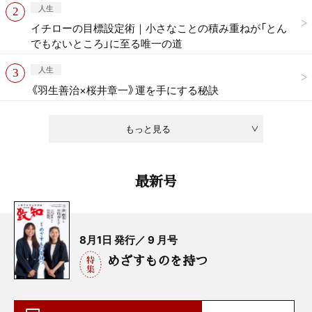
人生
イチローの目標設定術｜小さなことの積み重ねが「とん
でもないところ」に至る唯一の道
人生
《羽生善治×桜井章一》運を手にする秘訣
もっと見る
最新号
8月1日 発行／ 9 月号
めざすものを持つ