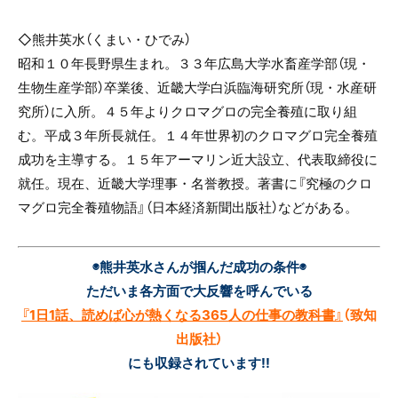
◇熊井英水（くまい・ひでみ）
昭和１０年長野県生まれ。３３年広島大学水畜産学部（現・
生物生産学部）卒業後、近畿大学白浜臨海研究所（現・水産研
究所）に入所。４５年よりクロマグロの完全養殖に取り組
む。平成３年所長就任。１４年世界初のクロマグロ完全養殖
成功を主導する。１５年アーマリン近大設立、代表取締役に
就任。現在、近畿大学理事・名誉教授。著書に『究極のクロ
マグロ完全養殖物語』（日本経済新聞出版社）などがある。
◉熊井英水さんが掴んだ成功の条件◉
ただいま各方面で大反響を呼んでいる
『1日1話、読めば心が熱くなる365人の仕事の教科書』
（致知
出版社）
にも収録されています!!