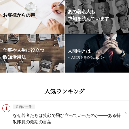
あの著名人も
お客様からの声
致知を読んでいます
仕事や人生に役立つ
人間学とは
致知活用法
～人間力を高めるために～
人気ランキング
注目の一冊
なぜ若者たちは笑顔で飛び立っていったのか——ある特
攻隊員の最期の言葉