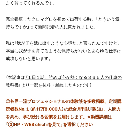
よく育ってくれるんです。
完全養殖したクロマグロを初めて出荷する時、「どういう気
持ちですか」って新聞記者の人に聞かれました。
私は「我が子を嫁に出すような心境だ」と言ったんですけど、
本当に我が子を育てるような気持ちがないとあらゆる仕事は
成功しないと思います。
（本記事は
『１日１話、読めば心が熱くなる３６５人の仕事の
教科書』
より一部を抜粋・編集したものです）
◎
各界一流プロフェッショナルの体験談を多数掲載、定期購
読者数No.１（約11万8,000人）の総合月刊誌『致知』。人間力
を高め、学び続ける習慣をお届けします。※動機詳細は
「③HP・WEB chichiを見て」を選択ください