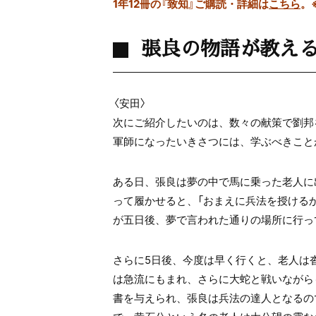
1年12冊の『致知』ご購読・詳細は
こちら
。
張良の物語が教え
〈安田〉
次にご紹介したいのは、数々の献策で劉邦
軍師になったいきさつには、学ぶべきこと
ある日、張良は夢の中で馬に乗った老人に
って履かせると、「おまえに兵法を授ける
が五日後、夢で言われた通りの場所に行っ
さらに
5
日後、今度は早く行くと、老人は
は急流にもまれ、さらに大蛇と戦いながら
書を与えられ、張良は兵法の達人となるの