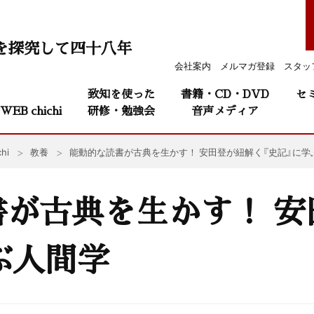
を探究して四十八年
会社案内
メルマガ登録
スタッ
致知を使った
書籍・CD・DVD
セ
WEB chichi
研修・勉強会
音声メディア
hi
教養
能動的な読書が古典を生かす！ 安田登が紐解く『史記』に学
書が古典を生かす！ 安
ぶ人間学