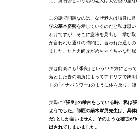
で、黄石公という名の老人は太公望の霊な
この話で問題なのは、なぜ老人は張良に沓
学ぶ基本姿勢
を示しているのだと私は思い
わけですが、そこに意味を見出し、学び取
が言われた通りの時間に、言われた通りの
ました。たとえ師匠がめちゃくちゃな理屈
実は能楽にも『張良』というワキ方にとっ
落とした沓の場所によってアドリブで舞を
トの「イナバウワー」のように体を反り、
実際に
『張良』の稽古をしている時、私は
ようでした。師匠の鏑木岑男先生は、具体
だ」としか言いません。そのような稽古が1
出されてしまいました。