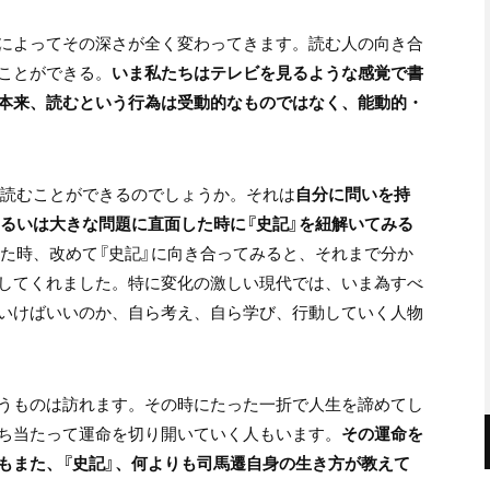
によってその深さが全く変わってきます。読む人の向き合
ことができる。
いま私たちはテレビを見るような感覚で書
本来、読むという行為は受動的なものではなく、能動的・
を読むことができるのでしょうか。それは
自分に問いを持
るいは大きな問題に直面した時に『史記』を紐解いてみる
った時、改めて『史記』に向き合ってみると、それまで分か
してくれました。特に変化の激しい現代では、いま為すべ
いけばいいのか、自ら考え、自ら学び、行動していく人物
うものは訪れます。その時にたった一折で人生を諦めてし
ち当たって運命を切り開いていく人もいます。
その運命を
もまた、『史記』、何よりも司馬遷自身の生き方が教えて