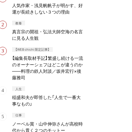
人気作家・浅見帆帆子が明かす、好
運が長続きしない３つの理由
教養
真言宗の開祖・弘法大師空海の名言
に見る人生観
【WEB chichi 限定記事】
【編集長取材手記】繁盛し続ける一流
のオーナーシェフはどこが違うのか
——料理の鉄人対談／坂井宏行×後
藤雅司
人生
稲盛和夫が即答した「人生で一番大
事なもの」
仕事
ノーベル賞・山中伸弥さんが高校時
代から貫く２つのモットー