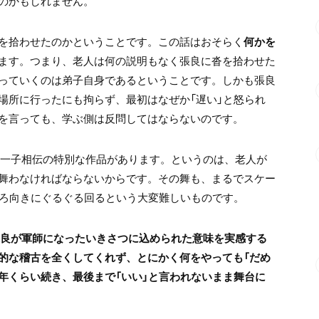
のかもしれません。
を拾わせたのかということです。この話はおそらく
何かを
ます。つまり、老人は何の説明もなく張良に沓を拾わせた
っていくのは弟子自身であるということです。しかも張良
場所に行ったにも拘らず、最初はなぜか「遅い」と怒られ
を言っても、学ぶ側は反問してはならないのです。
て一子相伝の特別な作品があります。というのは、老人が
舞わなければならないからです。その舞も、まるでスケー
後ろ向きにぐるぐる回るという大変難しいものです。
張良が軍師になったいきさつに込められた意味を実感する
的な稽古を全くしてくれず、とにかく何をやっても「だめ
年くらい続き、最後まで「いい」と言われないまま舞台に