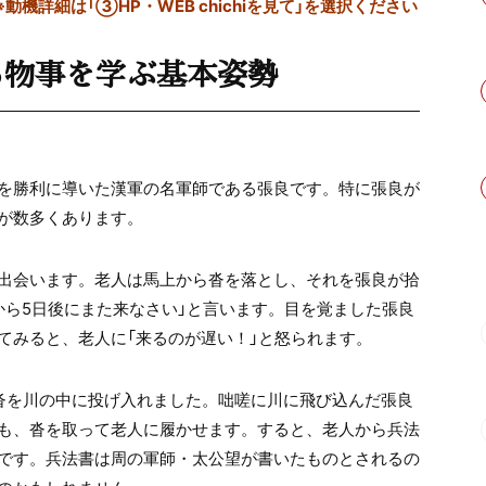
※動機詳細は「③HP・WEB chichiを見て」を選択ください
る物事を学ぶ基本姿勢
を勝利に導いた漢軍の名軍師である張良です。特に張良が
が数多くあります。
出会います。老人は馬上から沓を落とし、それを張良が拾
から
5
日後にまた来なさい」と言います。目を覚ました張良
てみると、老人に「来るのが遅い！」と怒られます。
沓を川の中に投げ入れました。咄嗟に川に飛び込んだ張良
も、沓を取って老人に履かせます。すると、老人から兵法
です。兵法書は周の軍師・太公望が書いたものとされるの