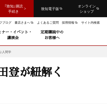
『致知』購読
オンライン
致知電子版
手続き
ショップ
フブログ
書店さまへ
よくあるご質問
採用情報
サイト内検索
ミナー・イベント・
定期購読中の
講演会
お客様へ
ぶ人間学
田登が紐解く