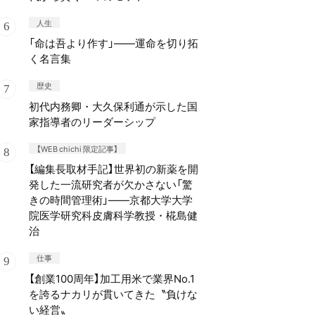
人生
「命は吾より作す」——運命を切り拓
く名言集
歴史
初代内務卿・大久保利通が示した国
家指導者のリーダーシップ
【WEB chichi 限定記事】
【編集長取材手記】世界初の新薬を開
発した一流研究者が欠かさない「驚
きの時間管理術」——京都大学大学
院医学研究科皮膚科学教授・椛島健
治
仕事
【創業100周年】加工用米で業界No.1
を誇るナカリが貫いてきた〝負けな
い経営〟