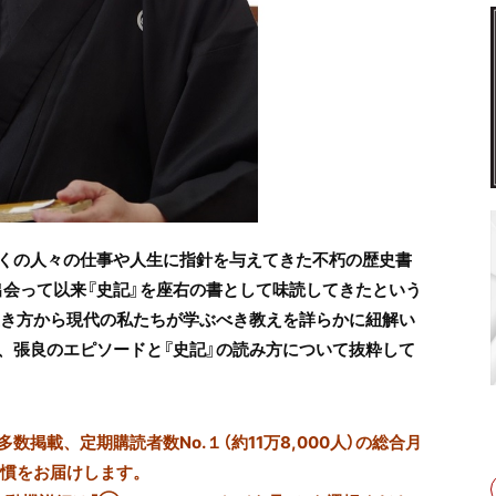
くの人々の仕事や人生に指針を与えてきた不朽の歴史書
出会って以来『史記』を座右の書として味読してきたという
生き方から現代の私たちが学ぶべき教えを詳らかに紐解い
、張良のエピソードと『史記』の読み方について抜粋して
掲載、定期購読者数No.１（約11万8,000人）の総合月
習慣をお届けします。