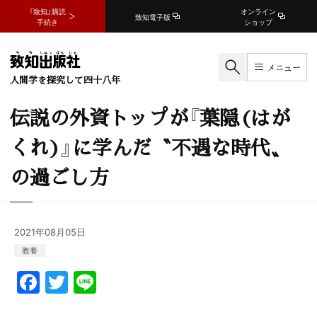
『致知』購読
オンライン
致知電子版
手続き
ショップ
メニュー
人間学を探究して四十八年
伝説の外資トップが『葉隠(はが
くれ)』に学んだ〝不遇な時代〟
の過ごし方
2021年08月05日
教養
F
T
Li
a
w
n