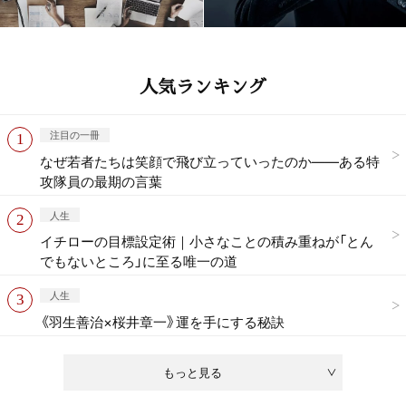
人気ランキング
注目の一冊
なぜ若者たちは笑顔で飛び立っていったのか——ある特
攻隊員の最期の言葉
人生
イチローの目標設定術｜小さなことの積み重ねが「とん
でもないところ」に至る唯一の道
人生
《羽生善治×桜井章一》運を手にする秘訣
もっと見る