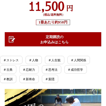
11,500
円
（税込/送料無料）
1冊あたり
約958円
定期購読の
お申込みはこちら
# ストレス
# 人物
# 人生観
# 人間関係
# 古典
# 忍耐力
# 思考法
# 成功哲学
# 教訓
# 新将命
# 葉隠