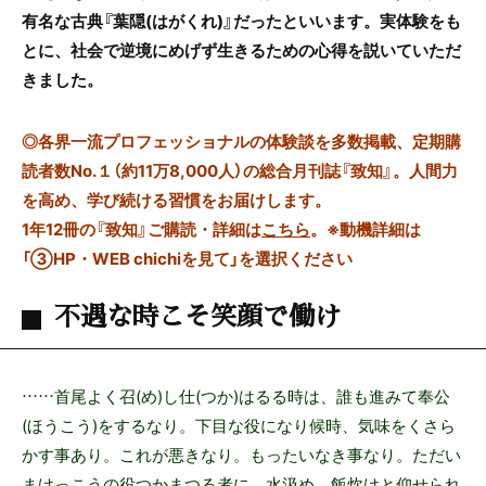
有名な古典『葉隠(はがくれ)』だったといいます。実体験をも
とに、社会で逆境にめげず生きるための心得を説いていただ
きました。
◎
各界一流プロフェッショナルの体験談を多数掲載、定期購
読者数No.１（約11万8,000人）の総合月刊誌『致知』。人間力
を高め、学び続ける習慣をお届けします。
1年12冊の『致知』ご購読・詳細は
こちら
。
※動機詳細は
「③HP・WEB chichiを見て」を選択ください
不遇な時こそ笑顔で働け
……首尾よく召(め)し仕(つか)はるる時は、誰も進みて奉公
(ほうこう)をするなり。下目な役になり候時、気味をくさら
かす事あり。これが悪きなり。もったいなき事なり。ただい
まけっこうの役つかまつる者に、水汲め、飯炊けと仰せられ