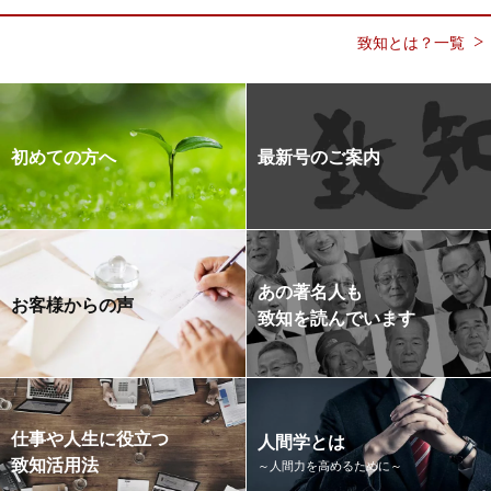
致知とは？一覧
初めての方へ
最新号のご案内
あの著名人も
お客様からの声
致知を読んでいます
仕事や人生に役立つ
人間学とは
致知活用法
～人間力を高めるために～