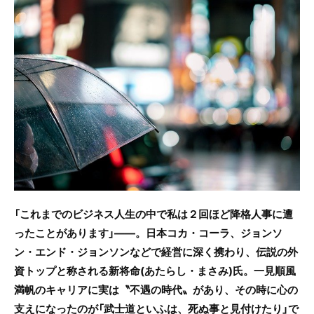
c
itt
e
e
er
b
o
o
k
「これまでのビジネス人生の中で私は２回ほど降格人事に遭
ったことがあります」――。日本コカ・コーラ、ジョンソ
ン・エンド・ジョンソンなどで経営に深く携わり、伝説の外
資トップと称される新将命(あたらし・まさみ)氏。一見順風
満帆のキャリアに実は〝不遇の時代〟があり、その時に心の
支えになったのが「武士道といふは、死ぬ事と見付けたり」で