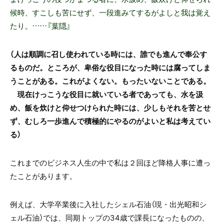
候時、すこしも苦にせず、一段進みてするがよしと我は覚え
たり。……『葉隠』
（人は順調に召し使われている時には、誰でも進んで奉公す
るものだ。ところが、卑俗な役目になった時には腐ってしま
うことがある。これがよくない。もったいないことである。
現在けっこうな役目に就いている者であっても、水を汲
め、飯を炊けと仰せつけられた時には、少しもそれを苦とせ
ず、むしろ一歩進んで積極的にやるのがよいと私は考えてい
る）
これまでのビジネス人生の中で私は２回ほど降格人事に遭っ
たことがあります。
例えば、大学卒業後に入社したシェル石油（現・出光昭和シ
ェル石油）では、同期トップの34歳で課長になったものの、