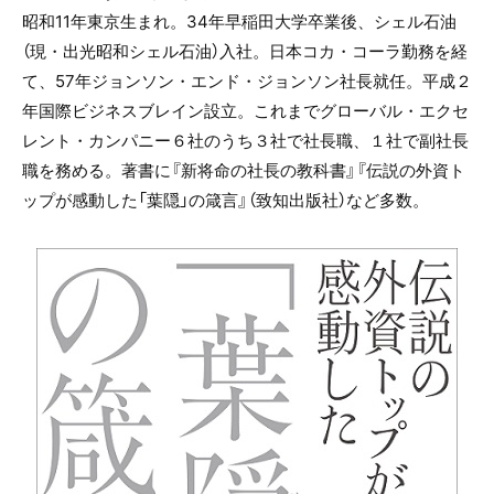
昭和11年東京生まれ。34年早稲田大学卒業後、シェル石油
（現・出光昭和シェル石油）入社。日本コカ・コーラ勤務を経
て、57年ジョンソン・エンド・ジョンソン社長就任。平成２
年国際ビジネスブレイン設立。これまでグローバル・エクセ
レント・カンパニー６社のうち３社で社長職、１社で副社長
職を務める。著書に『新将命の社長の教科書』『伝説の外資ト
ップが感動した「葉隠」の箴言』（致知出版社）など多数。