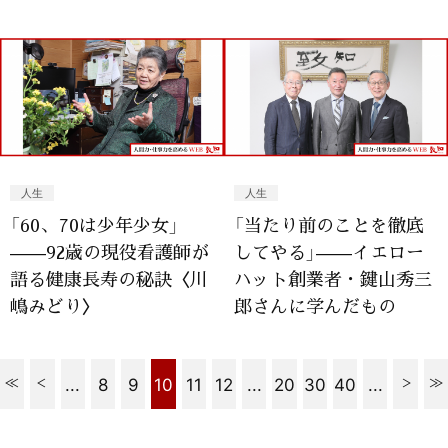
人生
人生
「60、70は少年少女」
「当たり前のことを徹底
——92歳の現役看護師が
してやる」——イエロー
語る健康長寿の秘訣〈川
ハット創業者・鍵山秀三
嶋みどり〉
郎さんに学んだもの
...
8
9
10
11
12
...
20
30
40
...