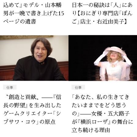
込めて』モデル・山本幡
日本一の秘訣は「人」にあ
男が一晩で書き上げた15
り【おにぎり専門店「ぼん
ページの遺書
ご」店主・右近由美子】
仕事
仕事
〝創造と貢献〟——『信
「あなた、私の生きてき
長の野望』を生み出した
たいままでをどう思う
ゲームクリエイター「シ
の」——女優・五大路子
ブサワ・コウ」の原点
が『横浜ローザ』の舞台に
立ち続ける理由