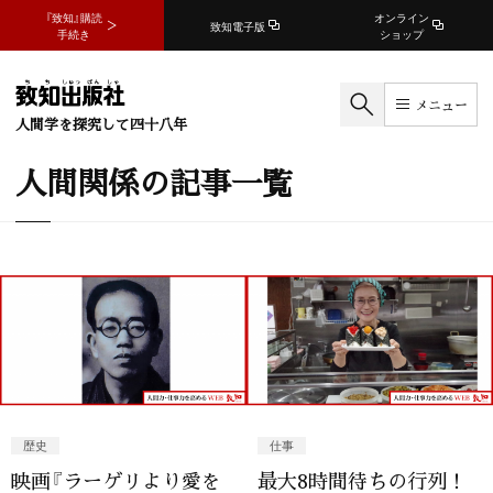
『致知』購読
オンライン
致知電子版
手続き
ショップ
メニュー
人間学を探究して四十八年
人間関係の記事一覧
歴史
仕事
映画『ラーゲリより愛を
最大8時間待ちの行列！