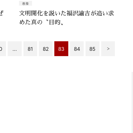
教養
ぜ
文明開化を説いた福沢諭吉が追い求
めた真の〝目的〟
0
...
81
82
83
84
85