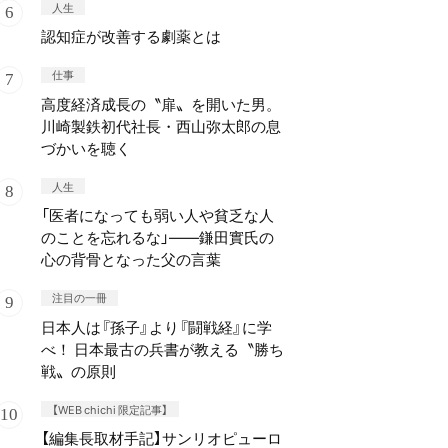
人生
認知症が改善する劇薬とは
仕事
高度経済成長の〝扉〟を開いた男。
川崎製鉄初代社長・西山弥太郎の息
づかいを聴く
人生
「医者になっても弱い人や貧乏な人
のことを忘れるな」——鎌田實氏の
心の背骨となった父の言葉
注目の一冊
日本人は『孫子』より『闘戦経』に学
べ！ 日本最古の兵書が教える〝勝ち
戦〟の原則
【WEB chichi 限定記事】
【編集長取材手記】サンリオピューロ