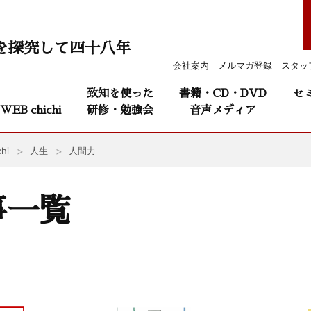
を探究して四十八年
会社案内
メルマガ登録
スタッ
致知を使った
書籍・CD・DVD
セ
WEB chichi
研修・勉強会
音声メディア
hi
人生
人間力
事一覧