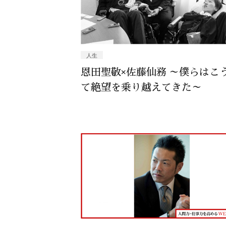
人生
恩田聖敬×佐藤仙務 ～僕らはこ
て絶望を乗り越えてきた～