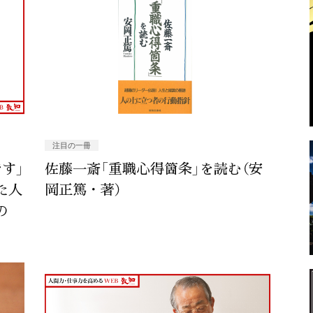
注目の一冊
す」
佐藤一斎「重職心得箇条」を読む（安
た人
岡正篤・著）
の