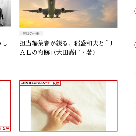
注目の一冊
うし
担当編集者が綴る、稲盛和夫と「Ｊ
ＡＬの奇跡」（大田嘉仁・著）