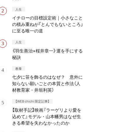
人生
イチローの目標設定術｜小さなこと
の積み重ねが「とんでもないところ」
に至る唯一の道
人生
《羽生善治×桜井章一》運を手にする
秘訣
教養
七夕に笹を飾るのはなぜ？ 意外に
知らない願いごとの本質と作法（人
材教育家・井垣利英）
【WEB chichi 限定記事】
【取材手記】映画『ラーゲリより愛を
込めて』モデル・山本幡男はなぜ生
きる希望を失わなかったのか