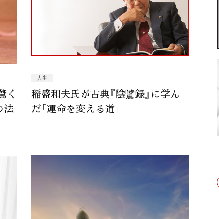
人生
驚く
稲盛和夫氏が古典『陰騭録』に学ん
の法
だ「運命を変える道」