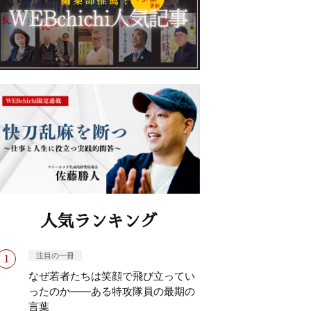
人気ランキング
注目の一冊
なぜ若者たちは笑顔で飛び立ってい
ったのか——ある特攻隊員の最期の
言葉