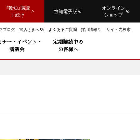
『致知』購読
オンライン
致知電子版
手続き
ショップ
フブログ
書店さまへ
よくあるご質問
採用情報
サイト内検索
ミナー・イベント・
定期購読中の
講演会
お客様へ