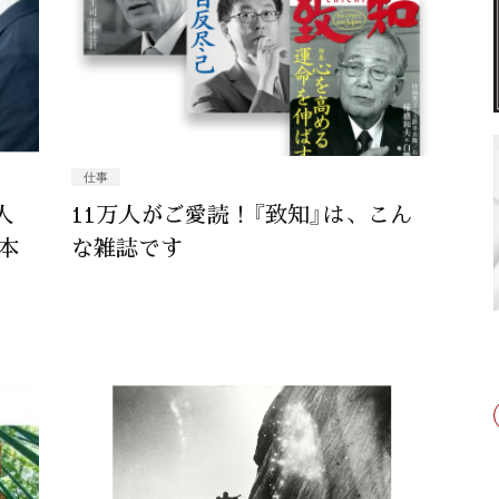
仕事
人
11万人がご愛読！『致知』は、こん
本
な雑誌です