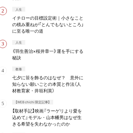
人生
イチローの目標設定術｜小さなこと
の積み重ねが「とんでもないところ」
に至る唯一の道
人生
《羽生善治×桜井章一》運を手にする
秘訣
教養
七夕に笹を飾るのはなぜ？ 意外に
知らない願いごとの本質と作法（人
材教育家・井垣利英）
【WEB chichi 限定記事】
【取材手記】映画『ラーゲリより愛を
込めて』モデル・山本幡男はなぜ生
きる希望を失わなかったのか