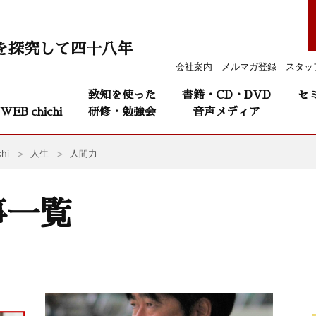
を探究して四十八年
会社案内
メルマガ登録
スタッ
致知を使った
書籍・CD・DVD
セ
WEB chichi
研修・勉強会
音声メディア
hi
人生
人間力
事一覧