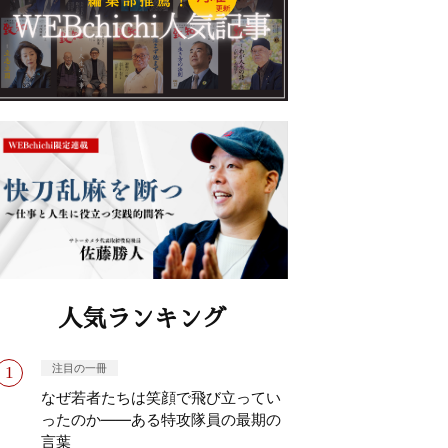
人気ランキング
注目の一冊
なぜ若者たちは笑顔で飛び立ってい
ったのか——ある特攻隊員の最期の
言葉