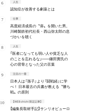
人生
認知症が改善する劇薬とは
仕事
高度経済成長の〝扉〟を開いた男。
川崎製鉄初代社長・西山弥太郎の息
づかいを聴く
人生
「医者になっても弱い人や貧乏な人
のことを忘れるな」——鎌田實氏の
心の背骨となった父の言葉
注目の一冊
日本人は『孫子』より『闘戦経』に学
べ！ 日本最古の兵書が教える〝勝ち
戦〟の原則
【WEB chichi 限定記事】
【編集長取材手記】サンリオピューロ