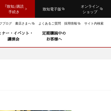
『致知』購読
オンライン
致知電子版
手続き
ショップ
フブログ
書店さまへ
よくあるご質問
採用情報
サイト内検索
ミナー・イベント・
定期購読中の
講演会
お客様へ