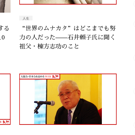
人生
する
“世界のムナカタ”はどこまでも努
0
力の人だった——石井頼子氏に聞く
祖父・棟方志功のこと