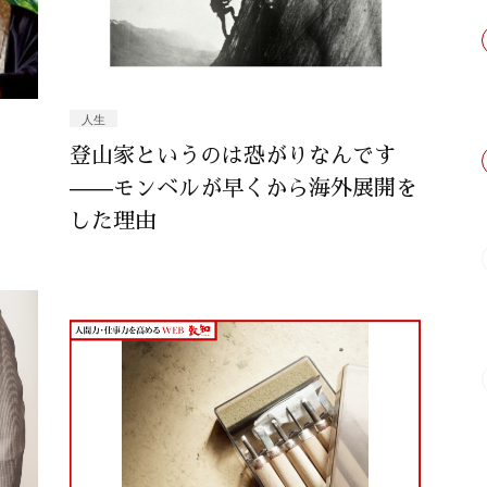
人生
登山家というのは恐がりなんです
——モンベルが早くから海外展開を
した理由