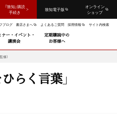
『致知』購読
オンライン
致知電子版
手続き
ショップ
フブログ
書店さまへ
よくあるご質問
採用情報
サイト内検索
ミナー・イベント・
定期購読中の
講演会
お客様へ
監修）
をひらく言葉」