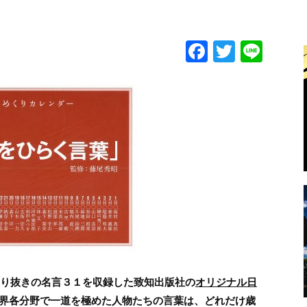
F
T
Li
a
w
n
c
itt
e
e
er
b
o
o
k
選り抜きの名言３１を収録した致知出版社の
オリジナル日
界各分野で一道を極めた人物たちの言葉は、どれだけ歳