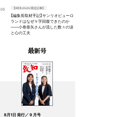
【WEB chichi 限定記事】
【編集長取材手記】サンリオピューロ
ランドはなぜＶ字回復できたのか
——小巻亜矢さんが流した数々の涙
と心の工夫
最新号
8月1日 発行／ 9 月号