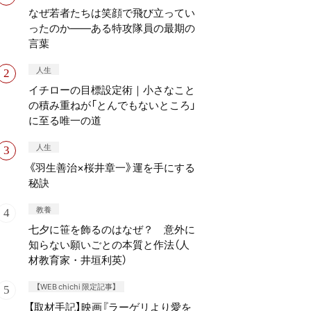
なぜ若者たちは笑顔で飛び立ってい
ったのか——ある特攻隊員の最期の
言葉
人生
イチローの目標設定術｜小さなこと
の積み重ねが「とんでもないところ」
に至る唯一の道
人生
《羽生善治×桜井章一》運を手にする
秘訣
教養
七夕に笹を飾るのはなぜ？ 意外に
知らない願いごとの本質と作法（人
材教育家・井垣利英）
【WEB chichi 限定記事】
【取材手記】映画『ラーゲリより愛を