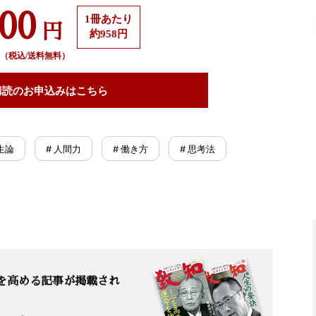
500
1冊あたり
円
約958円
（税込/送料無料）
購読の
お申込みはこちら
生論
# 人間力
# 働き方
# 思考法
を高める記事が掲載され