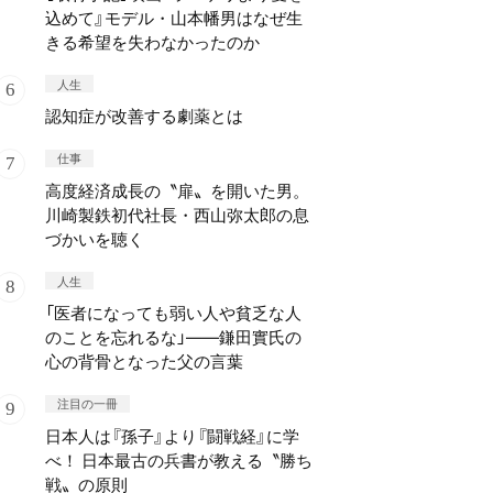
込めて』モデル・山本幡男はなぜ生
きる希望を失わなかったのか
人生
認知症が改善する劇薬とは
仕事
高度経済成長の〝扉〟を開いた男。
川崎製鉄初代社長・西山弥太郎の息
づかいを聴く
人生
「医者になっても弱い人や貧乏な人
のことを忘れるな」——鎌田實氏の
心の背骨となった父の言葉
注目の一冊
日本人は『孫子』より『闘戦経』に学
べ！ 日本最古の兵書が教える〝勝ち
戦〟の原則