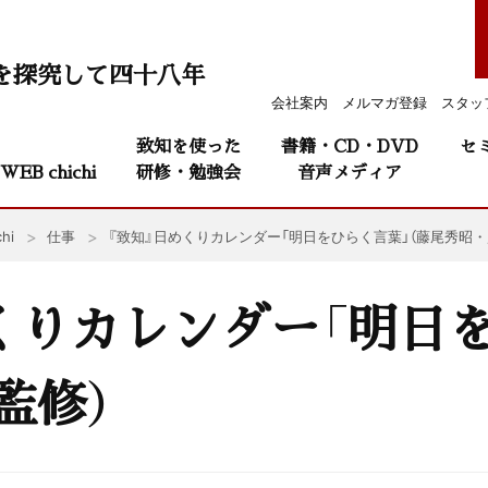
を探究して四十八年
会社案内
メルマガ登録
スタッ
致知を使った
書籍・CD・DVD
セ
WEB chichi
研修・勉強会
音声メディア
hi
仕事
『致知』日めくりカレンダー「明日をひらく言葉」（藤尾秀昭・
くりカレンダー「明日
監修）