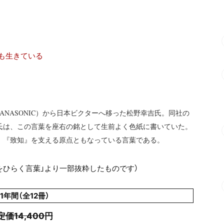
も生きている
PANASONIC
）から日本ビクターへ移った松野幸吉氏。同社の
氏は、この言葉を座右の銘として生前よく色紙に書いていた。
。『致知』を支える原点ともなっている言葉である。
をひらく言葉」より一部抜粋したものです）
1年間（全12冊）
定価14,400円