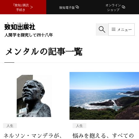
『致知』購読
オンライン
致知電子版
手続き
ショップ
メニュー
人間学を探究して四十八年
メンタルの記事一覧
人生
人生
ネルソン・マンデラが、
悩みを抱える、すべての