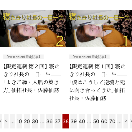
【WEB chichi 限定記事】
【WEB chichi 限定記事】
【限定連載 第２回】 寝た
【限定連載 第１回】 寝た
きり社長の一日一生——
きり社長の一日一生——
「よきご縁・人脈の築き
「僕はこうして逆境と死
方」仙拓社長・佐藤仙務
に向き合ってきた」仙拓
社長・佐藤仙務
...
10
20
30
...
36
37
38
39
40
...
50
60
70
...