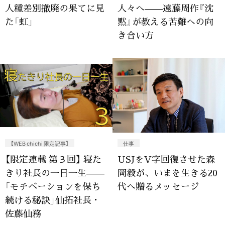
人種差別撤廃の果てに見
人々へ——遠藤周作『沈
た「虹」
黙』が教える苦難への向
き合い方
【WEB chichi 限定記事】
仕事
【限定連載 第３回】 寝た
USJをV字回復させた森
きり社長の一日一生——
岡毅が、いまを生きる20
「モチベーションを保ち
代へ贈るメッセージ
続ける秘訣」仙拓社長・
佐藤仙務