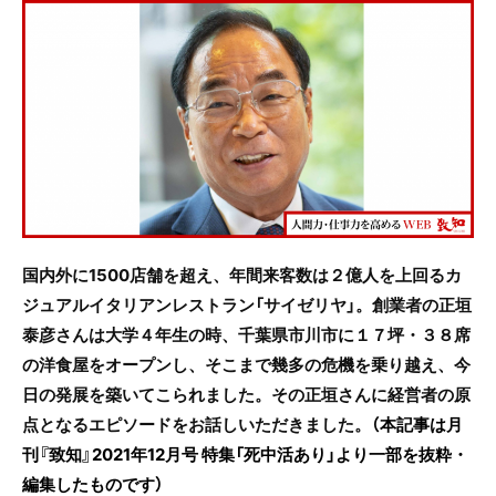
c
itt
e
e
er
b
o
o
k
国内外に1500店舗を超え、年間来客数は２億人を上回るカ
ジュアルイタリアンレストラン「サイゼリヤ」。創業者の正垣
泰彦さんは大学４年生の時、千葉県市川市に１７坪・３８席
の洋食屋をオープンし、そこまで幾多の危機を乗り越え、今
日の発展を築いてこられました。その正垣さんに経営者の原
点となるエピソードをお話しいただきました。
（本記事は月
刊『致知』2021年12月号 特集「死中活あり」より一部を抜粋・
編集したものです）