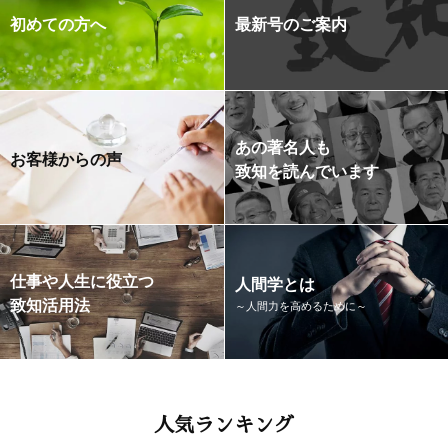
初めての方へ
最新号のご案内
あの著名人も
お客様からの声
致知を読んでいます
仕事や人生に役立つ
人間学とは
致知活用法
～人間力を高めるために～
人気ランキング