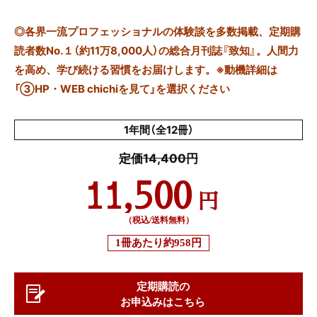
◎
各界一流プロフェッショナルの体験談を多数掲載、定期購
読者数No.１（約11万8,000人）の総合月刊誌『致知』。人間力
を高め、学び続ける習慣をお届けします。※動機詳細は
「③HP・WEB chichiを見て」を選択ください
1年間（全12冊）
定価14,400円
11,500
円
（税込/送料無料）
1冊あたり
約958円
定期購読の
お申込みはこちら