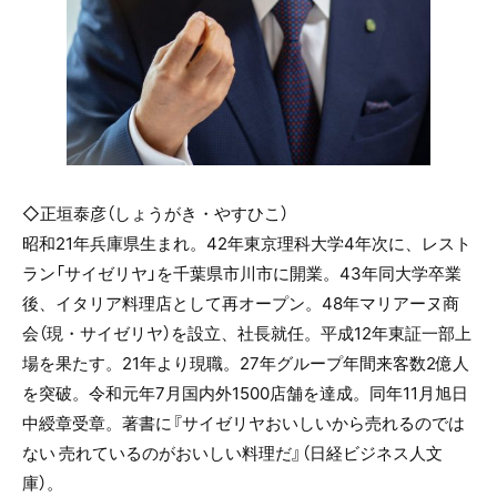
◇正垣泰彦（しょうがき・やすひこ）
昭和21年兵庫県生まれ。42年東京理科大学4年次に、レスト
ラン「サイゼリヤ」を千葉県市川市に開業。43年同大学卒業
後、イタリア料理店として再オープン。48年マリアーヌ商
会（現・サイゼリヤ）を設立、社長就任。平成12年東証一部上
場を果たす。21年より現職。27年グループ年間来客数2億人
を突破。令和元年7月国内外1500店舗を達成。同年11月旭日
中綬章受章。著書に『サイゼリヤおいしいから売れるのでは
ない 売れているのがおいしい料理だ』（日経ビジネス人文
庫）。