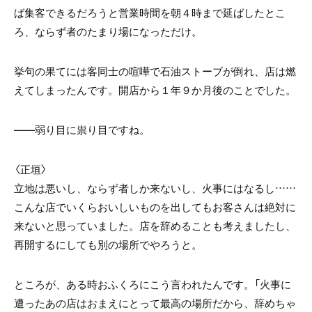
ば集客できるだろうと営業時間を朝４時まで延ばしたとこ
ろ、ならず者のたまり場になっただけ。
挙句の果てには客同士の喧嘩で石油ストーブが倒れ、店は燃
えてしまったんです。開店から１年９か月後のことでした。
――弱り目に祟り目ですね。
〈正垣〉
立地は悪いし、ならず者しか来ないし、火事にはなるし……
こんな店でいくらおいしいものを出してもお客さんは絶対に
来ないと思っていました。店を辞めることも考えましたし、
再開するにしても別の場所でやろうと。
ところが、ある時おふくろにこう言われたんです。「火事に
遭ったあの店はおまえにとって最高の場所だから、辞めちゃ