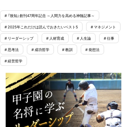
# 『致知』創刊47周年記念 ～人間力を高める神髄記事～
# 2025年これだけは読んでおきたいベスト5
# マネジメント
# リーダーシップ
# 人材育成
# 人生論
# 仕事
# 思考法
# 成功哲学
# 教訓
# 発想法
# 経営哲学