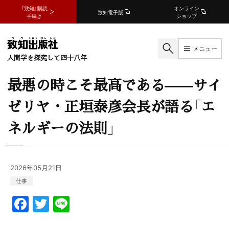
『致知』購読
オンライン
致知電子版
手続き
ショップ
メニュー
人間学を探究して四十八年
最悪の時こそ最高である——サイ
ゼリヤ・正垣泰彦会長が語る「エ
ネルギーの法則」
2026年05月21日
仕事
F
T
Li
a
w
n