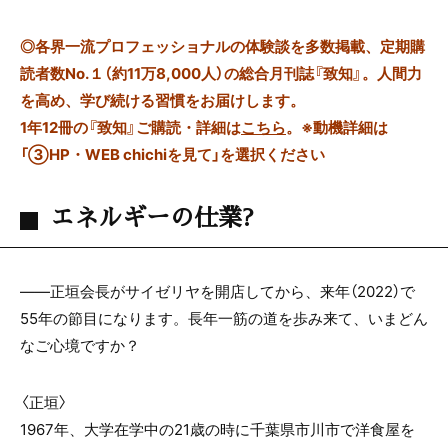
◎
各界一流プロフェッショナルの体験談を多数掲載、定期購
読者数No.１（約11万8,000人）の総合月刊誌『致知』。人間力
を高め、学び続ける習慣をお届けします。
1年12冊の『致知』ご購読・詳細は
こちら
。
※動機詳細は
「③HP・WEB chichiを見て」を選択ください
エネルギーの仕業?
――正垣会長がサイゼリヤを開店してから、来年（2022）で
55年の節目になります。長年一筋の道を歩み来て、いまどん
なご心境ですか？
〈正垣〉
1967年、大学在学中の21歳の時に千葉県市川市で洋食屋を