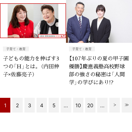
子育て・教育
子育て・教育
子どもの能力を伸ばす3
【107年ぶりの夏の甲子園
つの「Ｈ」とは。（内田伸
優勝】慶應義塾高校野球
子×佐藤亮子）
部の強さの秘密は「人間
学」の学びにあり!?
1
2
3
4
5
...
10
20
...