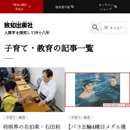
『致知』購読
オンライン
致知電子版
手続き
ショップ
メニュー
人間学を探究して四十八年
子育て・教育の記事一覧
子育て・教育
子育て・教育
将棋界の名伯楽・石田和
【パラ五輪4種目メダル獲