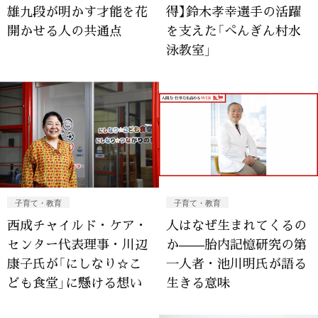
雄九段が明かす才能を花
得】鈴木孝幸選手の活躍
開かせる人の共通点
を支えた「ぺんぎん村水
泳教室」
子育て・教育
子育て・教育
西成チャイルド・ケア・
人はなぜ生まれてくるの
センター代表理事・川辺
か——胎内記憶研究の第
康子氏が「にしなり☆こ
一人者・池川明氏が語る
ども食堂」に懸ける想い
生きる意味