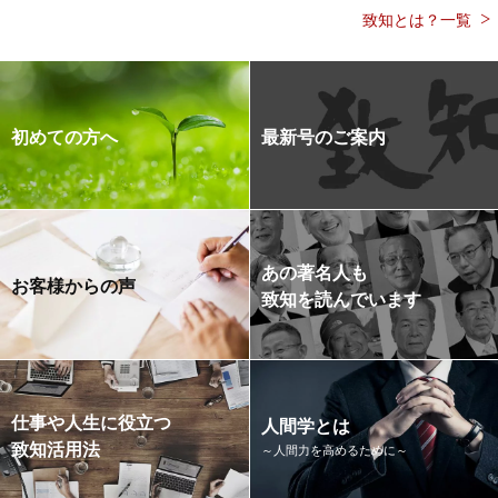
致知とは？一覧
初めての方へ
最新号のご案内
あの著名人も
お客様からの声
致知を読んでいます
仕事や人生に役立つ
人間学とは
致知活用法
～人間力を高めるために～