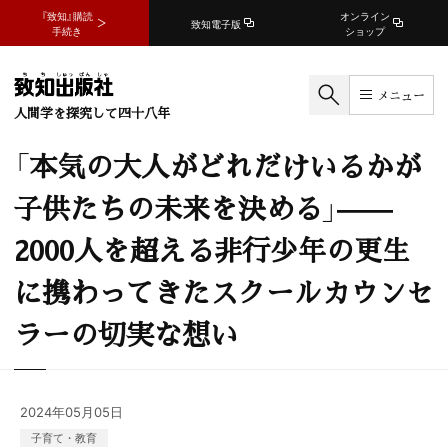
『致知』購読
オンライン
致知電子版
手続き
ショップ
メニュー
人間学を探究して四十八年
「本気の大人がどれだけいるかが
子供たちの未来を決める」——
2000人を超える非行少年の更生
に携わってきたスクールカウンセ
ラーの切実な想い
2024年05月05日
子育て・教育