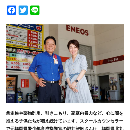
F
T
Li
a
w
n
c
itt
e
e
er
b
o
o
k
暴走族や薬物乱用、引きこもり、家庭内暴力など、心に闇を
抱える子供たちが増え続けています。スクールカウンセラー
で元福岡県警少年育成指導官の堀井智帆さんは、福岡県北九