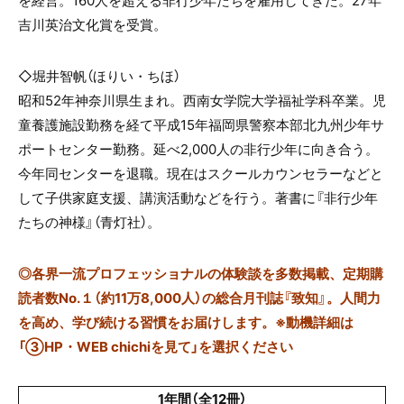
吉川英治文化賞を受賞。
◇堀井智帆（ほりい・ちほ）
昭和52年神奈川県生まれ。西南女学院大学福祉学科卒業。児
童養護施設勤務を経て平成15年福岡県警察本部北九州少年サ
ポートセンター勤務。延べ2,000人の非行少年に向き合う。
今年同センターを退職。現在はスクールカウンセラーなどと
して子供家庭支援、講演活動などを行う。著書に『非行少年
たちの神様』（青灯社）。
◎
各界一流プロフェッショナルの体験談を多数掲載、定期購
読者数No.１（約11万8,000人）の総合月刊誌『致知』。人間力
を高め、学び続ける習慣をお届けします。※動機詳細は
「③HP・WEB chichiを見て」を選択ください
1年間（全12冊）