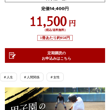
定価14,400円
11,500
円
（税込/送料無料）
1冊あたり
約958円
定期購読の
お申込みはこちら
# 人生
# 人間関係
# 女性