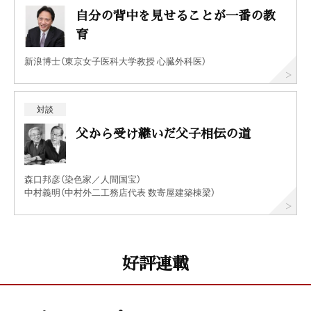
自分の背中を見せることが一番の教
育
新浪博士（東京女子医科大学教授 心臓外科医）
対談
父から受け継いだ父子相伝の道
森口邦彦（染色家／人間国宝）
中村義明（中村外二工務店代表 数寄屋建築棟梁）
好評連載