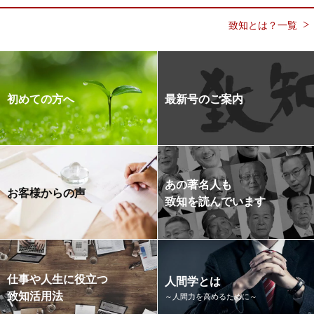
致知とは？一覧
初めての方へ
最新号のご案内
あの著名人も
お客様からの声
致知を読んでいます
仕事や人生に役立つ
人間学とは
致知活用法
～人間力を高めるために～