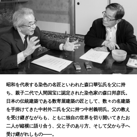
b
o
o
k
昭和を代表する染色の名匠といわれた森口華弘氏を父に持
ち、親子二代で人間国宝に認定された染色家の森口邦彦氏。
日本の伝統建築である数寄屋建築の匠として、数々の名建築
を手掛けてきた中村外二氏を父に持つ中村義明氏。父の教え
を受け継ぎながらも、ともに独自の世界を切り開いてきたお
二人が縦横に語り合う、父と子のあり方、そして父から子へ
受け継がれしもの――。