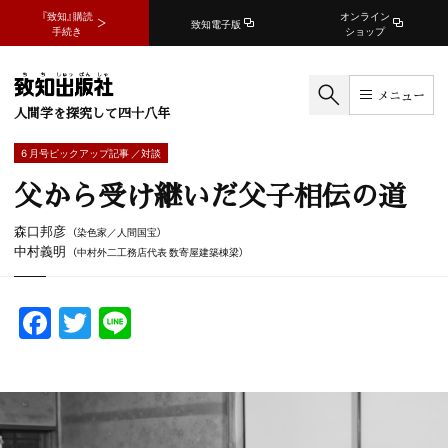
『致知』購読
オンライン
致知電子版
手続き
ショップ
メニュー
人間学を探究して四十八年
6 月号ピックアップ記事 ／対談
父から受け継いだ父子相伝の道
森口邦彦
（染色家／人間国宝）
中村義明
（中村外二工務店代表 数寄屋建築棟梁）
F
T
Li
a
w
n
c
itt
e
e
er