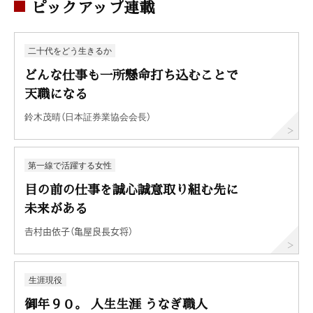
ピックアップ連載
二十代をどう生きるか
どんな仕事も一所懸命打ち込むことで
天職になる
鈴木茂晴（日本証券業協会会長）
第一線で活躍する女性
目の前の仕事を誠心誠意取り組む先に
未来がある
𠮷村由依子（亀屋良長女将）
生涯現役
御年９０。 人生生涯 うなぎ職人