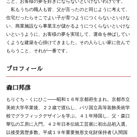
こと、お客様の夢を好きにならないといけないわけです。
私もうちの職人も皆、父が言ったのと同じように考えて、
住宅だったらそこでよい子が育つようにつくらないといけな
い、商業施設なら事業主が儲かるようにつくらないといけな
いというように、お客様の夢を実現して、運命を伸ばしてい
くような建築を心掛けてきました。その人らしい家に住んで
もらうこと、それが一番です。
プロフィール
森口邦彦
もりぐち・くにひこ――昭和１６年京都府生まれ。京都市立
美術大学卒業後、２２歳で渡仏し、パリ国立高等装飾美術学
校でグラフィックデザインを学ぶ。４１年帰国し、父・森口
華弘の工房に入門。４２年日本伝統工芸展に初出品初入選。
以後受賞歴多数。平成１９年重要無形文化財保持者（人間国