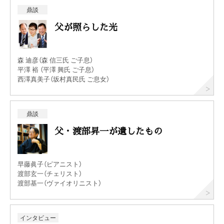
鼎談
父が照らした光
森 迪彦（森 信三氏 ご子息）
平澤 裕 （平澤 興氏 ご子息）
西澤真美子（坂村真民氏 ご息女）
鼎談
父・渡部昇一が遺したもの
早藤眞子（ピアニスト）
渡部玄一（チェリスト）
渡部基一（ヴァイオリニスト）
インタビュー