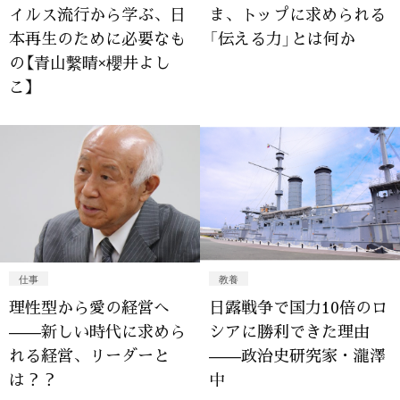
イルス流行から学ぶ、日
ま、トップに求められる
本再生のために必要なも
「伝える力」とは何か
の【青山繫晴×櫻井よし
こ】
仕事
教養
理性型から愛の経営へ
日露戦争で国力10倍のロ
——新しい時代に求めら
シアに勝利できた理由
れる経営、リーダーと
——政治史研究家・瀧澤
は？？
中