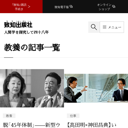
『致知』購読
オンライン
致知電子版
手続き
ショップ
メニュー
人間学を探究して四十八年
教養の記事一覧
教養
仕事
脱「45年体制」——新型ウ
【髙田明×神田昌典】い