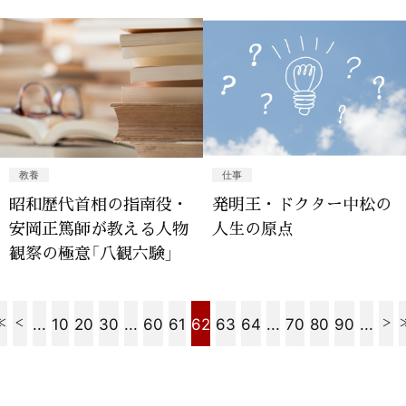
教養
仕事
昭和歴代首相の指南役・
発明王・ドクター中松の
安岡正篤師が教える人物
人生の原点
観察の極意「八観六験」
...
10
20
30
...
60
61
62
63
64
...
70
80
90
...