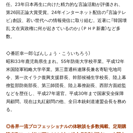
任。23年日本再生に向けた精力的な言論活動が評価され、
第26回正論大賞受賞。24年インターネット配信の「言論テレ
ビ」創設、若い世代への情報発信に取り組む。近著に『韓国壊
乱 文在寅政権に何が起きているのか』（ＰＨＰ新書）など多
数。
◇番匠幸一郎（ばんしょう・こういちろう）
昭和33年鹿児島県生まれ。55年防衛大学校卒業。平成12年
米国陸軍戦略大学卒業。第三普通科連隊長兼名寄駐屯地司
令、第一次イラク復興支援群長、幹部候補生学校長、陸上幕
僚監部防衛部長、第三師団長、陸上幕僚副長、西部方面総監
などを歴任し、平成27年退官。平成30年まで国家安全保障
局顧問。現在は丸紅顧問の他、全日本銃剣道連盟会長を務め
る。
◎
各界一流プロフェッショナルの体験談を多数掲載、定期購