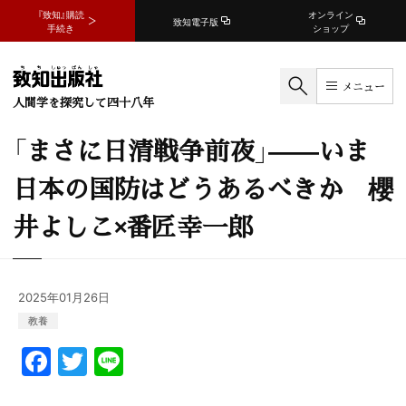
『致知』購読
オンライン
致知電子版
手続き
ショップ
メニュー
人間学を探究して四十八年
「まさに日清戦争前夜」——いま
日本の国防はどうあるべきか 櫻
井よしこ×番匠幸一郎
2025年01月26日
教養
F
T
Li
a
w
n