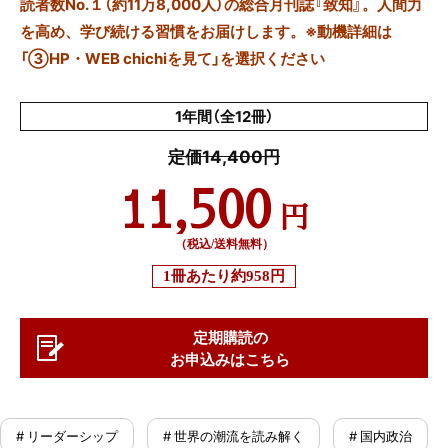
読者数No.１（約11万8,000人）の総合月刊誌『致知』。人間力
を高め、学び続ける習慣をお届けします。※動機詳細は
「③HP・WEB chichiを見て」を選択ください
1年間（全12冊）
定価14,400円
11,500
円
（税込/送料無料）
1冊あたり
約958円
定期購読の
お申込みはこちら
# リーダーシップ
# 世界の潮流を読み解く
# 国内政治