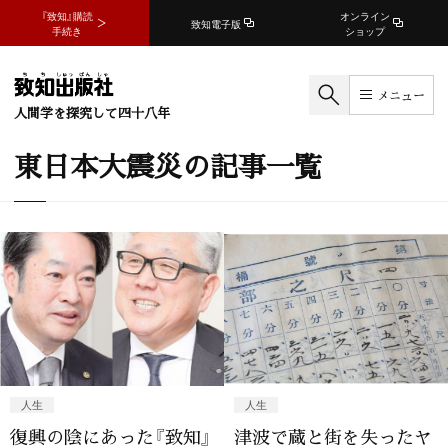
『致知』購読
オンライン
致知電子版
手続き
ショップ
メニュー
人間学を探究して四十八年
東日本大震災の記事一覧
人生
人生
復興の陰にあった『致知』
津波で蔵と街を失ったヤ