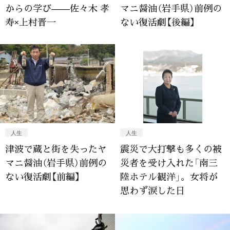
からの学び——佐々木 孝
マニ醤油（岩手県）前例の
寿×上村晋一
ない復活劇【後編】
人生
人生
津波で蔵と街を失ったヤ
震災で大打撃も多くの被
マニ醤油（岩手県）前例の
災者を受け入れた「南三
ない復活劇【前編】
陸ホテル観洋」。女将が
思わず涙した日