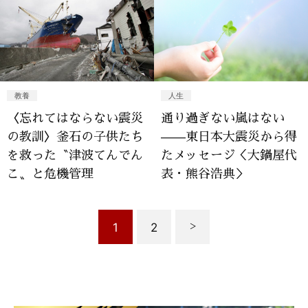
教養
人生
〈忘れてはならない震災
通り過ぎない嵐はない
の教訓〉釜石の子供たち
——東日本大震災から得
を救った〝津波てんでん
たメッセージ＜大鍋屋代
こ〟と危機管理
表・熊谷浩典＞
1
2