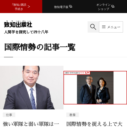
『致知』購読
オンライン
致知電子版
手続き
ショップ
メニュー
人間学を探究して四十八年
国際情勢の記事一覧
仕事
教養
強い軍隊と弱い軍隊は一
国際情勢を捉える上で大