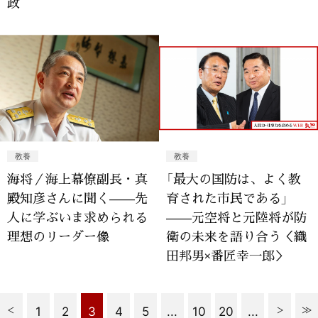
政
教養
教養
海将／海上幕僚副長・真
「最大の国防は、よく教
殿知彦さんに聞く——先
育された市民である」
人に学ぶいま求められる
——元空将と元陸将が防
理想のリーダー像
衛の未来を語り合う＜織
田邦男×番匠幸一郎＞
1
2
3
4
5
...
10
20
...