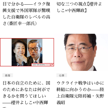
目で分かる——イラク復
切な三つの視点【櫻井よ
興支援で外国軍隊が驚嘆
しこ×中西輝政】
した自衛隊のレベルの高
さ（番匠幸一郎氏）
教養
仕事
日本の自立のために、国
ウクライナ戦争はいかに
のためにあなたは何がで
終結に向かうのか——陸
きるかを問うてほしい
上自衛隊元陸将補・矢野
——櫻井よしこ×中西輝
義昭