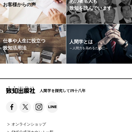
あの著名人も
お客様からの声
致知を読んでいます
仕事や人生に役立つ
人間学とは
致知活用法
～人間力を高めるために～
人間学を探究して四十八年
オンラインショップ
SNS公式アカウント一覧