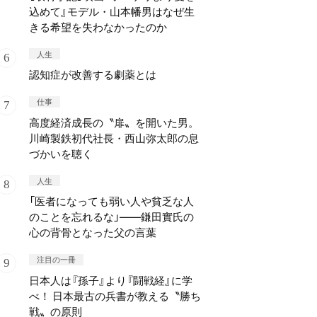
込めて』モデル・山本幡男はなぜ生
きる希望を失わなかったのか
人生
認知症が改善する劇薬とは
仕事
高度経済成長の〝扉〟を開いた男。
川崎製鉄初代社長・西山弥太郎の息
づかいを聴く
人生
「医者になっても弱い人や貧乏な人
のことを忘れるな」——鎌田實氏の
心の背骨となった父の言葉
注目の一冊
日本人は『孫子』より『闘戦経』に学
べ！ 日本最古の兵書が教える〝勝ち
戦〟の原則