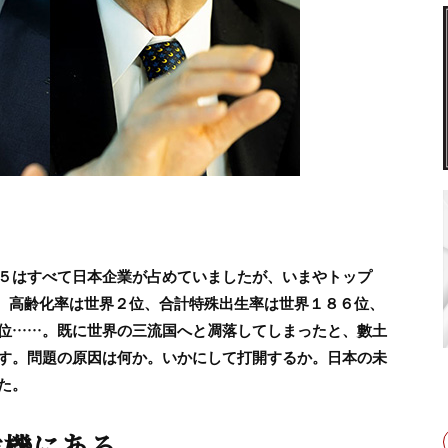
５はすべて日本企業が占めていましたが、いまやトップ
す。高齢化率は世界２位、合計特殊出生率は世界１８６位、
位……。既に世界の三流国へと凋落してしまったと、數土
す。問題の原因は何か。いかにして打開するか。日本の未
た。
危機にある