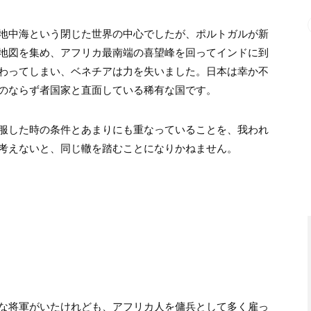
地中海という閉じた世界の中心でしたが、ポルトガルが新
地図を集め、アフリカ最南端の喜望峰を回ってインドに到
わってしまい、ベネチアは力を失いました。日本は幸か不
のならず者国家と直面している稀有な国です。
服した時の条件とあまりにも重なっていることを、我われ
考えないと、同じ轍を踏むことになりかねません。
な将軍がいたけれども、アフリカ人を傭兵として多く雇っ