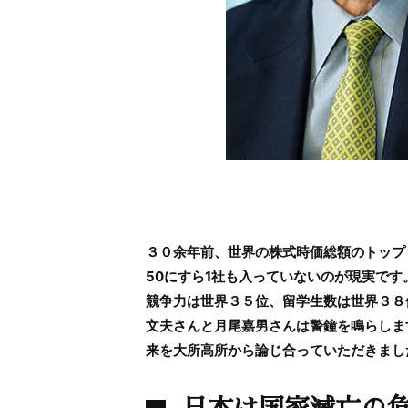
３０余年前、世界の株式時価総額のトップ
50にすら1社も入っていないのが現実で
競争力は世界３５位、留学生数は世界３８
文夫さんと月尾嘉男さんは警鐘を鳴らしま
来を大所高所から論じ合っていただきまし
日本は国家滅亡の