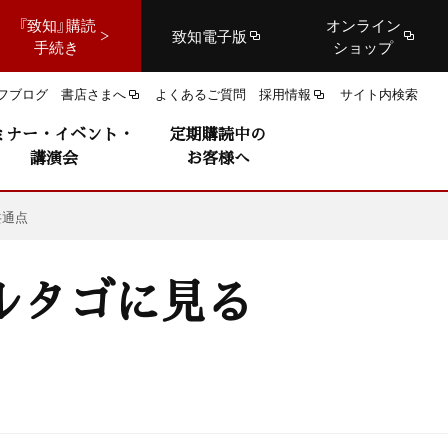
『致知』購読
オンライン
致知電子版
手続き
ショップ
フブログ
書店さまへ
よくあるご質問
採用情報
サイト内検索
ミナー・イベント・
定期購読中の
講演会
お客様へ
共通点
ルタゴに見る