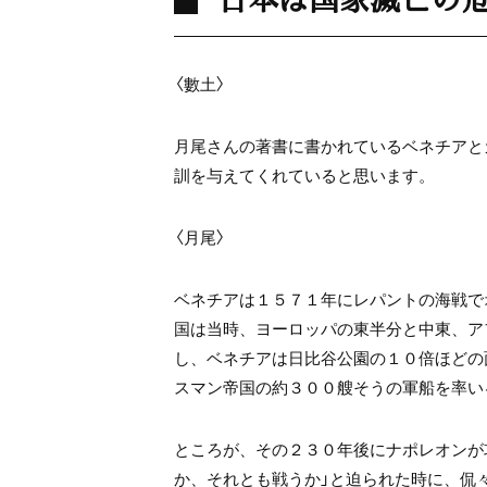
〈數土〉
月尾さんの著書に書かれているベネチアと
訓を与えてくれていると思います。
〈月尾〉
ベネチアは１５７１年にレパントの海戦で
国は当時、ヨーロッパの東半分と中東、ア
し、ベネチアは日比谷公園の１０倍ほどの
スマン帝国の約３００艘そうの軍船を率い
ところが、その２３０年後にナポレオンが
か、それとも戦うか」と迫られた時に、侃