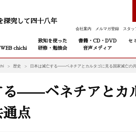
を探究して四十八年
会社案内
メルマガ登録
スタッ
致知を使った
書籍・CD・DVD
セ
WEB chichi
研修・勉強会
音声メディア
hi
歴史
日本は滅亡する——ベネチアとカルタゴに見る国家滅亡の
する——ベネチアとカ
共通点