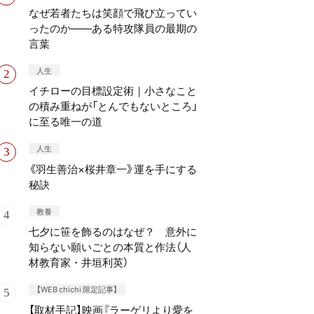
なぜ若者たちは笑顔で飛び立ってい
ったのか——ある特攻隊員の最期の
言葉
人生
イチローの目標設定術｜小さなこと
の積み重ねが「とんでもないところ」
に至る唯一の道
人生
《羽生善治×桜井章一》運を手にする
秘訣
教養
七夕に笹を飾るのはなぜ？ 意外に
知らない願いごとの本質と作法（人
材教育家・井垣利英）
【WEB chichi 限定記事】
【取材手記】映画『ラーゲリより愛を