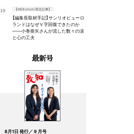
【WEB chichi 限定記事】
【編集長取材手記】サンリオピューロ
ランドはなぜＶ字回復できたのか
——小巻亜矢さんが流した数々の涙
と心の工夫
最新号
8月1日 発行／ 9 月号