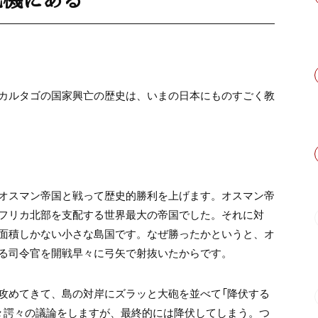
カルタゴの国家興亡の歴史は、いまの日本にものすごく教
オスマン帝国と戦って歴史的勝利を上げます。オスマン帝
フリカ北部を支配する世界最大の帝国でした。それに対
面積しかない小さな島国です。なぜ勝ったかというと、オ
る司令官を開戦早々に弓矢で射抜いたからです。
攻めてきて、島の対岸にズラッと大砲を並べて「降伏する
々諤々の議論をしますが、最終的には降伏してしまう。つ