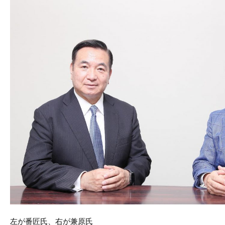
c
itt
e
e
er
b
o
o
k
左が番匠氏、右が兼原氏