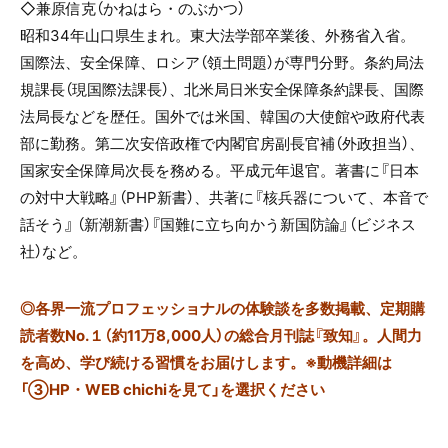
◇兼原信克（
かねはら・のぶかつ
）
昭和
34
年山口県生まれ。東大法学部卒業後、外務省入省。
国際法、安全保障、ロシア（領土問題）が専門分野。条約局法
規課長（現国際法課長）、北米局日米安全保障条約課長、国際
法局長などを歴任。国外では米国、韓国の大使館や政府代表
部に勤務。第二次安倍政権で内閣官房副長官補（外政担当）、
国家安全保障局次長を務める。平成元年退官。著書に『日本
の対中大戦略』（PHP新書）、共著に『核兵器について、本音で
話そう』 （新潮新書）『国難に立ち向かう新国防論』（ビジネス
社）など。
◎
各界一流プロフェッショナルの体験談を多数掲載、定期購
読者数No.１（約11万8,000人）の総合月刊誌『致知』。人間力
を高め、学び続ける習慣をお届けします。※動機詳細は
「③HP・WEB chichiを見て」を選択ください