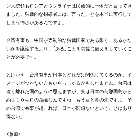
ン大統領もロシアとウクライナは民族的に一体だと言ってき
ました。独裁的な指導者には、言ったことを本当に実行して
しまう怖さがあるんですよ。
台湾有事も、中国が専制的な独裁国家である限り、あるかな
いかを議論するより、「ある」ことを前提に備えをしていくこ
とが必要です。
とはいえ、台湾有事が日本とどれだけ関係してくるのか、イ
メージがつかない方もいらっしゃるかもしれません。台湾は
遠く離れた国のように思えますが、実は日本の与那国島から
約１１０キロの距離なんですね。もう目と鼻の先ですよ。そ
の台湾で有事が起これば、日本が関係ないということはあり
得ない。
〈兼原〉