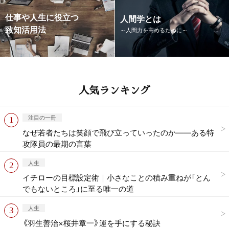
仕事や人生に役立つ
人間学とは
致知活用法
～人間力を高めるために～
人気ランキング
注目の一冊
なぜ若者たちは笑顔で飛び立っていったのか——ある特
攻隊員の最期の言葉
人生
イチローの目標設定術｜小さなことの積み重ねが「とん
でもないところ」に至る唯一の道
人生
《羽生善治×桜井章一》運を手にする秘訣