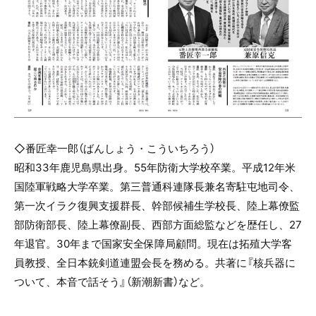
◇番匠幸一郎（
ばんしょう・こういちろう
）
昭和
33
年鹿児島県出身。
55
年防衛大学校卒業。平成
12
年米
国陸軍戦略大学卒業。第三普通科連隊長兼名寄駐屯地司令、
第一次イラク復興支援群長、幹部候補生学校長、陸上幕僚監
部防衛部長、陸上幕僚副長、西部方面総監などを歴任し、
27
年退官。
30
年まで国家安全保障局顧問。現在は拓殖大学客
員教授、全日本銃剣道連盟会長を務める。共著に『核兵器に
ついて、本音で話そう』（新潮新書）など。