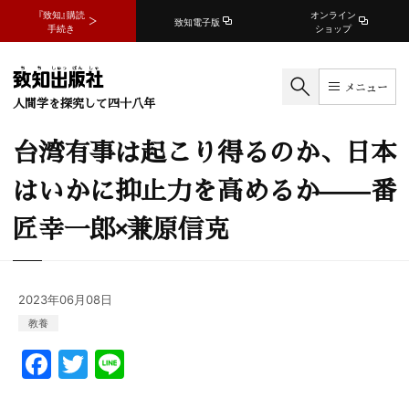
『致知』購読
オンライン
致知電子版
手続き
ショップ
メニュー
人間学を探究して四十八年
台湾有事は起こり得るのか、日本
はいかに抑止力を高めるか——番
匠幸一郎×兼原信克
2023年06月08日
教養
F
T
Li
a
w
n