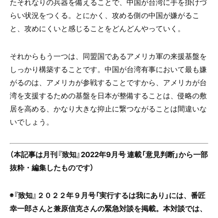
たそれなりの兵器を備えることで、中国が台湾に手を掛けづ
らい状況をつくる。とにかく、攻める側の中国が嫌がるこ
と、攻めにくいと感じることをどんどんやっていく。
それからもう一つは、同盟国であるアメリカ軍の来援基盤を
しっかり構築することです。中国が台湾有事において最も嫌
がるのは、アメリカが参戦することですから、アメリカが台
湾を支援するための基盤を日本が整備することは、侵略の敷
居を高める、かなり大きな抑止に繋つながることは間違いな
いでしょう。
（本記事は月刊『致知』2022年9月号 連載「意見判断」から一部
抜粋・編集したものです）
◉『致知』２０２２年９月号「実行するは我にあり」には、番匠
幸一郎さんと兼原信克さんの緊急対談を掲載。本対談では、