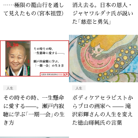
……極限の籠山行を通し
消え去る。日本の恩人・
て見えたもの（宮本祖豊）
ジャヤワルダナ氏が説い
た「慈悲と勇気」
人生
人生
その時その時、一生懸命
ボディケアセラピストか
に愛する——。瀬戸内寂
らプロの画家へ —— 滝
聴に学ぶ「一期一会」の生
沢彩輝さんの人生を変え
き方
た徳山暉純氏の言葉