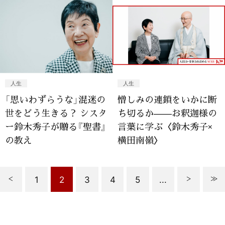
人生
人生
「思いわずらうな」混迷の
憎しみの連鎖をいかに断
世をどう生きる？ シスタ
ち切るか——お釈迦様の
ー鈴木秀子が贈る『聖書』
言葉に学ぶ〈鈴木秀子×
の教え
横田南嶺〉
1
2
3
4
5
...