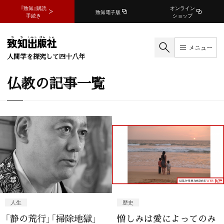
『致知』購読
オンライン
致知電子版
手続き
ショップ
メニュー
人間学を探究して四十八年
仏教の記事一覧
人生
歴史
「静の荒行」「掃除地獄」
憎しみは愛によってのみ