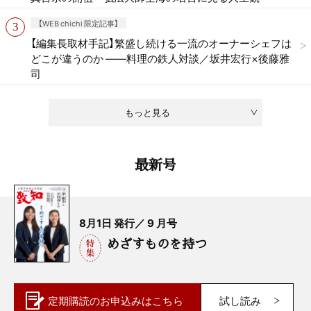
【WEB chichi 限定記事】
【編集長取材手記】繁盛し続ける一流のオーナーシェフは
どこが違うのか ——料理の鉄人対談／坂井宏行×後藤雅
司
もっと見る
最新号
8月1日 発行／ 9 月号
めざすものを持つ
定期購読の
お申込みはこちら
試し読み