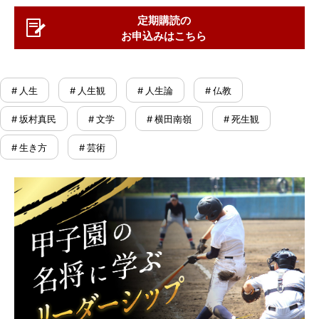
定期購読の
お申込みはこちら
# 人生
# 人生観
# 人生論
# 仏教
# 坂村真民
# 文学
# 横田南嶺
# 死生観
# 生き方
# 芸術