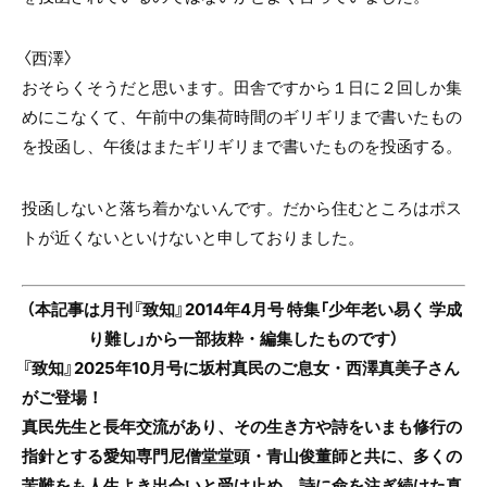
〈西澤〉
おそらくそうだと思います。田舎ですから１日に２回しか集
めにこなくて、午前中の集荷時間のギリギリまで書いたもの
を投函し、午後はまたギリギリまで書いたものを投函する。
投函しないと落ち着かないんです。だから住むところはポス
トが近くないといけないと申しておりました。
（本記事は月刊『致知』2014年4月号 特集「少年老い易く 学成
り難し」から一部抜粋・編集したものです）
『致知』2025年10月号に坂村真民のご息女・西澤真美子さん
がご登場！
真民先生と長年交流があり、その生き方や詩をいまも修行の
指針とする愛知専門尼僧堂堂頭・青山俊董師と共に、多くの
苦難をも人生よき出会いと受け止め、詩に命を注ぎ続けた真