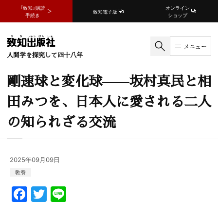
『致知』購読
オンライン
致知電子版
手続き
ショップ
メニュー
人間学を探究して四十八年
剛速球と変化球——坂村真民と相
田みつを、日本人に愛される二人
の知られざる交流
2025年09月09日
教養
F
T
Li
a
w
n