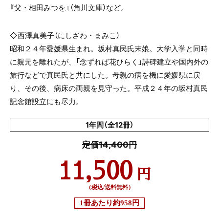
『父・相田みつを』（角川文庫）など。
◇西澤真美子（にしざわ・まみこ）
昭和２４年愛媛県生まれ。坂村真民氏末娘。大学入学と同時
に親元を離れたが、「念ずれば花ひらく」詩碑建立や国内外の
旅行などで真民氏と共にした。母親の病を機に愛媛県に戻
り、その後、病床の両親を見守った。平成２４年の坂村真民
記念館設立にも尽力。
1年間（全12冊）
定価14,400円
11,500
円
（税込/送料無料）
1冊あたり
約958円