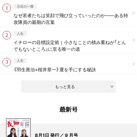
注目の一冊
なぜ若者たちは笑顔で飛び立っていったのか——ある特
攻隊員の最期の言葉
人生
イチローの目標設定術｜小さなことの積み重ねが「とん
でもないところ」に至る唯一の道
人生
《羽生善治×桜井章一》運を手にする秘訣
もっと見る
最新号
8月1日 発行／ 9 月号