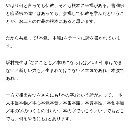
やはり何と言っても仏教、それも根本に坐禅がある。曹洞宗
と臨済宗の違いはあっても、参禅して仏教を学んだというこ
とが、お二人の作品の根本にあると思います。
だから共通して「本気」「本腰」をテーマに詩を書かれていま
す。
坂村先生は「なにごとも／本腰にならねば／いい仕事はでき
ない／新しい力も／生まれてはこない／本気であれ／本腰で
あれ」。
一方で相田みつをさんにも「本の字」という詩があって、「本
人本当本物／本心本気本音／本番本腰／本質本性／本覚本願
／本の字のつくものはいい／本の字でゆこう／いつでもどこ
でも／何をやるにも」とあります。