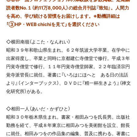
読者数No.１（約11万8,000人）の総合月刊誌『致知』。人間力
を高め、学び続ける習慣をお届けします。※動機詳細は
「③HP・WEB chichiを見て」を選択ください
◇横田南嶺（よこた・なんれい）
昭和３９年和歌山県生まれ。６２年筑波大学卒業。在学中に
出家得度し、卒業と同時に京都建仁寺僧堂で修行。平成３年
円覚寺僧堂で修行。１１年円覚寺僧堂師家。２２年臨済宗円
覚寺派管長に就任。著書に『いろはにほへと ある日の法話
より』（インターブックス）、ＤＶＤに『精一杯生きよう』（禅文
化研究所）がある。
◇相田一人（あいだ・かずひと）
昭和３０年栃木県生まれ。書家・相田みつを氏長男。出版社
勤務を経て、平成８年東京に相田みつを美術館を設立、館長
に就任。相田みつをの作品集の編集、普及に携わる。著書に