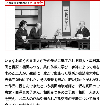
c
itt
e
e
er
b
o
o
k
いまなお多くの日本人がその作品に魅了される詩人・坂村真
民と書家・相田みつを。共に仏教に学び、参禅によって道を
求めた二人が、生前に一度だけ出逢った場所が臨済宗大本山
円覚寺（鎌倉）でした。その管長を務め、若い頃からそれぞれ
の作品に親しんできたという横田南嶺老師と、坂村真民のご
息女・西澤真美子さん、相田みつをのご子息・相田一人さん
を交え、お二人の作品や知られざる交流の実際について語り
合っていただきました。