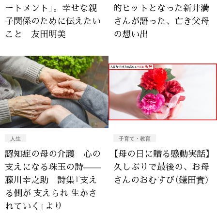
ートメント」。幸せな親
的ヒットとなった新井満
子関係のために伝えたい
さんが語った、亡き父母
こと 友田明美
の想い出
人生
子育て・教育
認知症の母の介護 心の
【母の日に贈る感動実話】
支えになる珠玉の詩——
久しぶりで最後の、お母
藤川幸之助 詩集『支え
さんのおむすび（鎌田實）
る側が 支えられ 生かさ
れていく』より