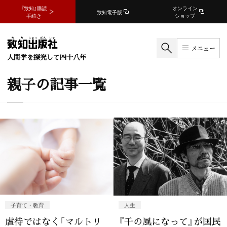
『致知』購読
オンライン
致知電子版
手続き
ショップ
メニュー
人間学を探究して四十八年
親子の記事一覧
子育て・教育
人生
虐待ではなく「マルトリ
『千の風になって』が国民