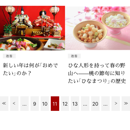
教養
教養
新しい年は何が「おめで
ひな人形を持って春の野
たい」のか？
山へ——桃の節句に知り
たい「ひなまつり」の歴史
...
9
10
11
12
13
...
20
...