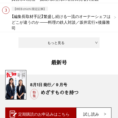
【WEB chichi 限定記事】
【編集長取材手記】繁盛し続ける一流のオーナーシェフは
どこが違うのか ——料理の鉄人対談／坂井宏行×後藤雅
司
もっと見る
最新号
8月1日 発行／ 9 月号
めざすものを持つ
定期購読の
お申込みはこちら
試し読み