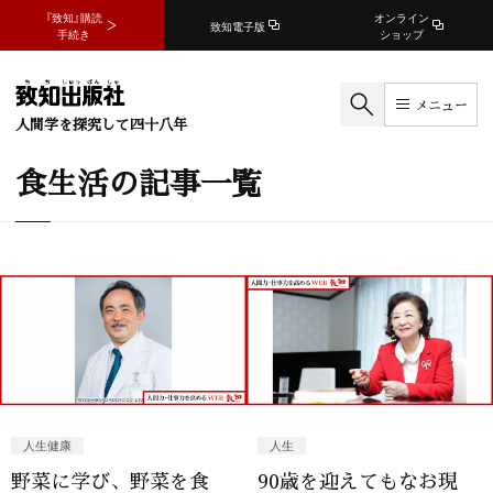
『致知』購読
オンライン
致知電子版
手続き
ショップ
メニュー
人間学を探究して四十八年
食生活の記事一覧
人生健康
人生
野菜に学び、野菜を食
90歳を迎えてもなお現