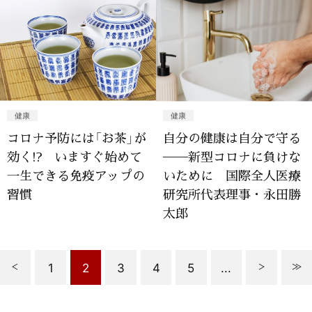
健康
健康
コロナ予防には「お茶」が
自分の健康は自分で守る
効く!? いますぐ始めて
──新型コロナに負けな
一生できる免疫アップの
いために 国際全人医療
習慣
研究所代表理事・永田勝
太郎
1
2
3
4
5
...