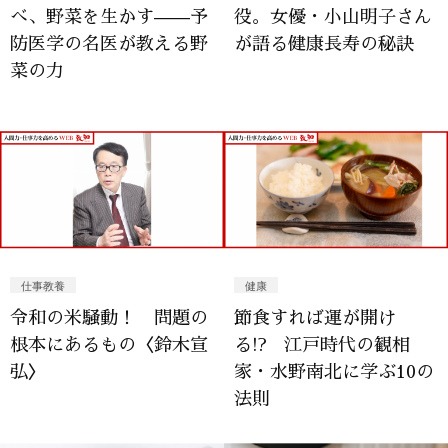
べ、野菜を生かす——予
役。女優・小山明子さん
防医学の名医が教える野
が語る健康長寿の秘訣
菜の力
仕事教養
健康
令和の米騒動！ 問題の
節食すれば運が開け
根本にあるもの〈鈴木宣
る!? 江戸時代の観相
弘〉
家・水野南北に学ぶ10の
法則