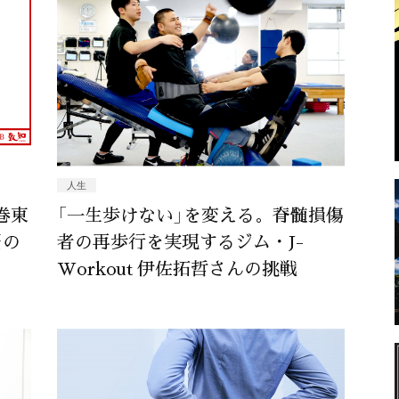
人生
巻東
「一生歩けない」を変える。脊髄損傷
当の
者の再歩行を実現するジム・J-
Workout 伊佐拓哲さんの挑戦