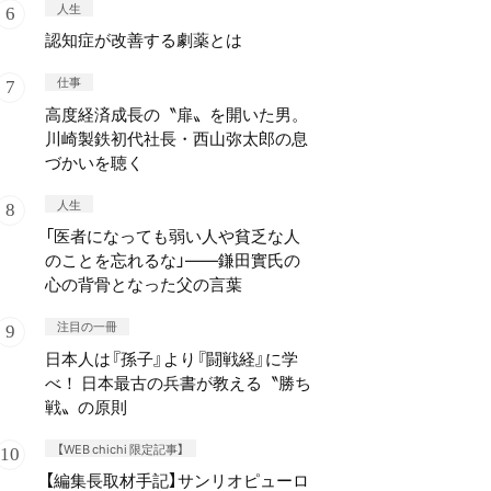
人生
認知症が改善する劇薬とは
仕事
高度経済成長の〝扉〟を開いた男。
川崎製鉄初代社長・西山弥太郎の息
づかいを聴く
人生
「医者になっても弱い人や貧乏な人
のことを忘れるな」——鎌田實氏の
心の背骨となった父の言葉
注目の一冊
日本人は『孫子』より『闘戦経』に学
べ！ 日本最古の兵書が教える〝勝ち
戦〟の原則
【WEB chichi 限定記事】
【編集長取材手記】サンリオピューロ