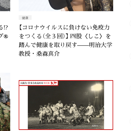
健康
!?
【コロナウイルスに負けない免疫力
グ®
をつくる（全３回）】 四股〈しこ〉を
踏んで健康を取り戻す——明治大学
教授・桑森真介