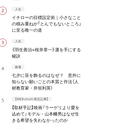
人生
イチローの目標設定術｜小さなこと
の積み重ねが「とんでもないところ」
に至る唯一の道
人生
《羽生善治×桜井章一》運を手にする
秘訣
教養
七夕に笹を飾るのはなぜ？ 意外に
知らない願いごとの本質と作法（人
材教育家・井垣利英）
【WEB chichi 限定記事】
【取材手記】映画『ラーゲリより愛を
込めて』モデル・山本幡男はなぜ生
きる希望を失わなかったのか