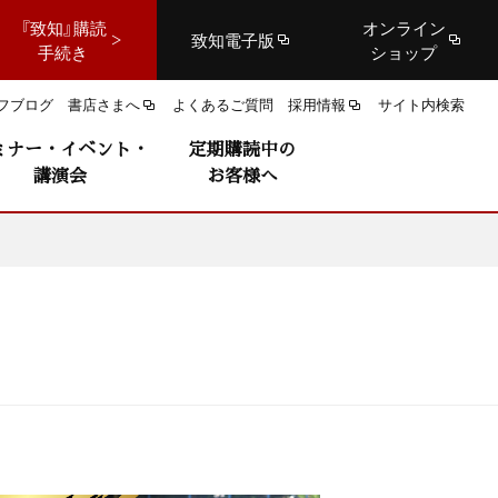
『致知』購読
オンライン
致知電子版
手続き
ショップ
フブログ
書店さまへ
よくあるご質問
採用情報
サイト内検索
ミナー・イベント・
定期購読中の
講演会
お客様へ