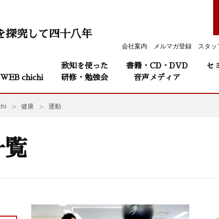
を探究して四十八年
会社案内
メルマガ登録
スタッ
致知を使った
書籍・CD・DVD
セ
WEB chichi
研修・勉強会
音声メディア
hi
健康
運動
一覧