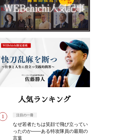
人気ランキング
注目の一冊
なぜ若者たちは笑顔で飛び立ってい
ったのか——ある特攻隊員の最期の
言葉