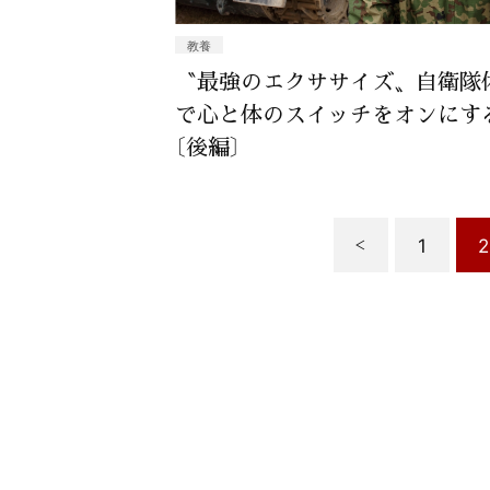
教養
〝最強のエクササイズ〟自衛隊
で心と体のスイッチをオンにす
〔後編〕
1
2