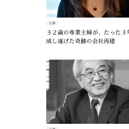
仕事
３２歳の専業主婦が、たった３
成し遂げた奇跡の会社再建