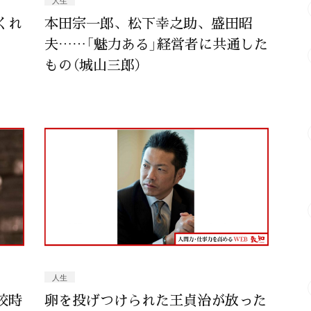
人生
くれ
本田宗一郎、松下幸之助、盛田昭
夫……「魅力ある」経営者に共通した
もの（城山三郎）
人生
校時
卵を投げつけられた王貞治が放った