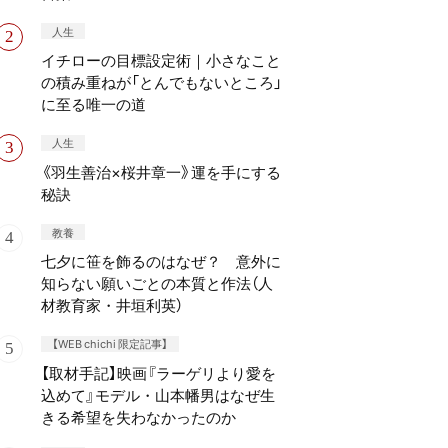
人生
イチローの目標設定術｜小さなこと
の積み重ねが「とんでもないところ」
に至る唯一の道
人生
《羽生善治×桜井章一》運を手にする
秘訣
教養
七夕に笹を飾るのはなぜ？ 意外に
知らない願いごとの本質と作法（人
材教育家・井垣利英）
【WEB chichi 限定記事】
【取材手記】映画『ラーゲリより愛を
込めて』モデル・山本幡男はなぜ生
きる希望を失わなかったのか