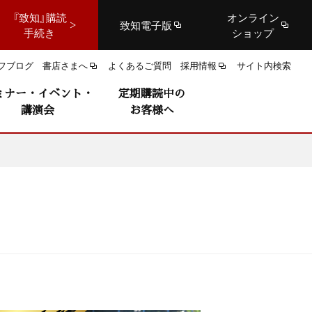
『致知』購読
オンライン
致知電子版
手続き
ショップ
フブログ
書店さまへ
よくあるご質問
採用情報
サイト内検索
ミナー・イベント・
定期購読中の
講演会
お客様へ