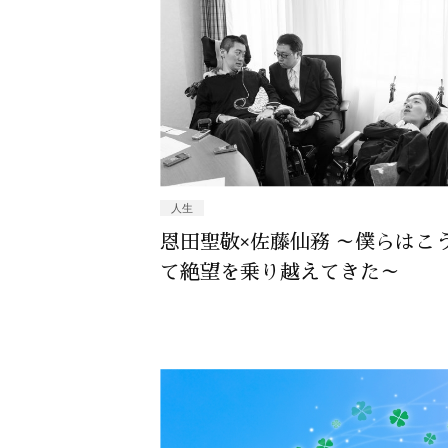
人生
恩田聖敬×佐藤仙務 ～僕らはこ
て絶望を乗り越えてきた～