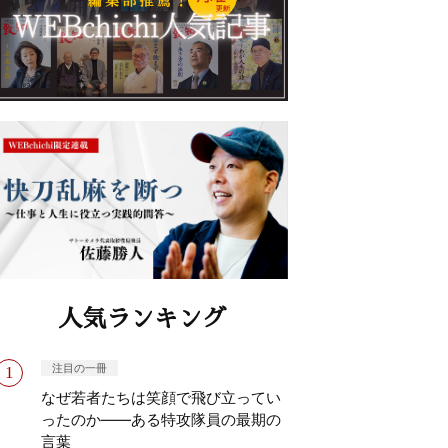
人気ランキング
注目の一冊
なぜ若者たちは笑顔で飛び立ってい
ったのか——ある特攻隊員の最期の
言葉