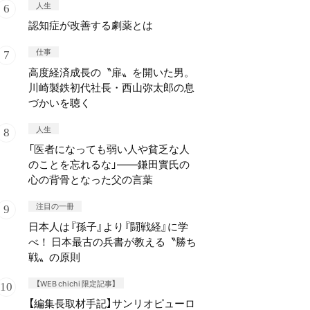
人生
認知症が改善する劇薬とは
仕事
高度経済成長の〝扉〟を開いた男。
川崎製鉄初代社長・西山弥太郎の息
づかいを聴く
人生
「医者になっても弱い人や貧乏な人
のことを忘れるな」——鎌田實氏の
心の背骨となった父の言葉
注目の一冊
日本人は『孫子』より『闘戦経』に学
べ！ 日本最古の兵書が教える〝勝ち
戦〟の原則
【WEB chichi 限定記事】
【編集長取材手記】サンリオピューロ