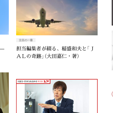
注目の一冊
—
担当編集者が綴る、稲盛和夫と「Ｊ
ＡＬの奇跡」（大田嘉仁・著）