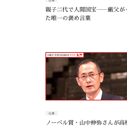
仕事
親子二代で人間国宝――厳父が
た唯一の褒め言葉
仕事
ノーベル賞・山中伸弥さんが高