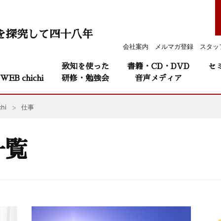
を探究して四十八年
会社案内
メルマガ登録
スタッ
致知を使った
書籍・CD・DVD
セ
WEB chichi
研修・勉強会
音声メディア
hi
仕事
一覧