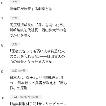
人生
認知症が改善する劇薬とは
仕事
高度経済成長の〝扉〟を開いた男。
川崎製鉄初代社長・西山弥太郎の息
づかいを聴く
人生
「医者になっても弱い人や貧乏な人
のことを忘れるな」——鎌田實氏の
心の背骨となった父の言葉
注目の一冊
日本人は『孫子』より『闘戦経』に学
べ！ 日本最古の兵書が教える〝勝ち
戦〟の原則
【WEB chichi 限定記事】
【編集長取材手記】サンリオピューロ