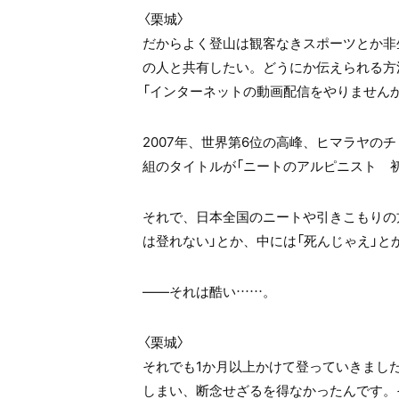
〈栗城〉
だからよく登山は観客なきスポーツとか非
の人と共有したい。どうにか伝えられる方
「インターネットの動画配信をやりません
2007年、世界第6位の高峰、ヒマラヤの
組のタイトルが「ニートのアルピニスト 初
それで、日本全国のニートや引きこもりの
は登れない」とか、中には「死んじゃえ」
――それは酷い……。
〈栗城〉
それでも1か月以上かけて登っていきまし
しまい、断念せざるを得なかったんです。そ