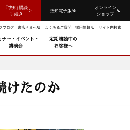
『致知』購読
オンライン
致知電子版
手続き
ショップ
フブログ
書店さまへ
よくあるご質問
採用情報
サイト内検索
ミナー・イベント・
定期購読中の
講演会
お客様へ
続けたのか