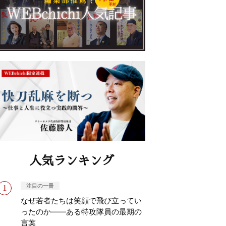
人気ランキング
注目の一冊
なぜ若者たちは笑顔で飛び立ってい
ったのか——ある特攻隊員の最期の
言葉