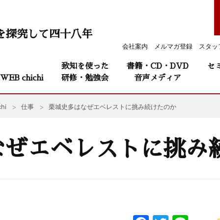
を探究して四十八年
会社案内
メルマガ登録
スタッ
致知を使った
書籍・CD・DVD
セ
WEB chichi
研修・勉強会
音声メディア
hi
仕事
栗城史多はなぜエベレストに挑み続けたのか
なぜエベレストに挑み