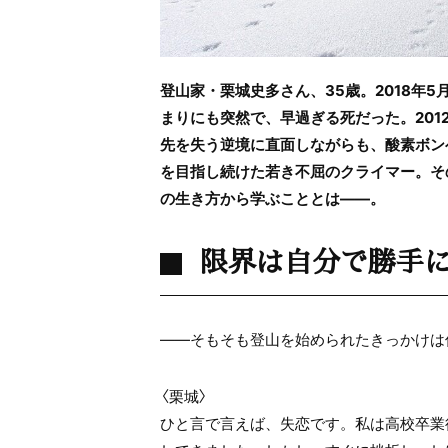
登山家・栗城史多さん、35歳。2018年
まりにも突然で、早過ぎる死だった。20
先を失う逆境に直面しながらも、酸素ボン
を目指し続けた若き不屈のクライマー。そ
の生き方から学ぶこととは――。
限界は自分で勝手
――そもそも登山を始められたきっかけは
〈栗城〉
ひと言で言えば、失恋です。私は高校卒業