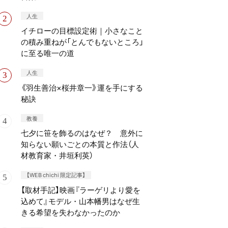
人生
イチローの目標設定術｜小さなこと
の積み重ねが「とんでもないところ」
に至る唯一の道
人生
《羽生善治×桜井章一》運を手にする
秘訣
教養
七夕に笹を飾るのはなぜ？ 意外に
知らない願いごとの本質と作法（人
材教育家・井垣利英）
【WEB chichi 限定記事】
【取材手記】映画『ラーゲリより愛を
込めて』モデル・山本幡男はなぜ生
きる希望を失わなかったのか