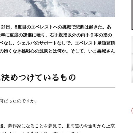
5月21日、8度目のエベレストへの挑戦で悲劇は起きた。あ
12年に重度の凍傷に罹り、右手親指以外の両手９本の指の
ベなし、シェルパのサポートなしで、エベレスト単独登頂
の飽くなき挑戦心の源泉とは何か。そして、いま栗城さん
に決めつけているもの
何だったのですか。
後、劇作家になることを夢見て、北海道の今金町から上京