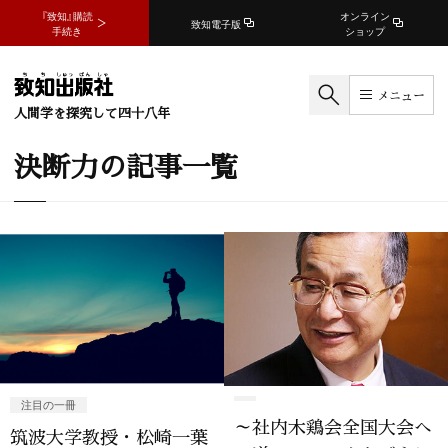
『致知』購読
オンライン
致知電子版
手続き
ショップ
メニュー
人間学を探究して四十八年
決断力の記事一覧
注目の一冊
～社内木鶏会全国大会へ
筑波大学教授・松崎一葉