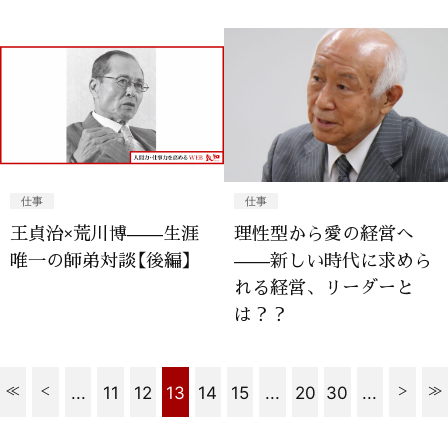
仕事
仕事
王貞治×荒川博——生涯
理性型から愛の経営へ
唯一の師弟対談【後編】
——新しい時代に求めら
れる経営、リーダーと
は？？
...
11
12
13
14
15
...
20
30
...