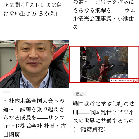
の道～ コロナをバネに
氏に聞く「ストレスに負
さらなる飛躍を—— ウエ
けない生き方 ３か条」
ル清光会理事長・小池由
久
歴史
～社内木鶏全国大会への
戦国武将に学ぶ「運」の法
道～ 試練を乗り越えさ
則——戦国乱世とビジネ
らなる成長を——サンフ
スの世界に共通するもの
ォード株式会社 社長・吉
（一龍斎貞花）
田國廣