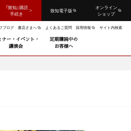
『致知』購読
オンライン
致知電子版
手続き
ショップ
フブログ
書店さまへ
よくあるご質問
採用情報
サイト内検索
ミナー・イベント・
定期購読中の
講演会
お客様へ