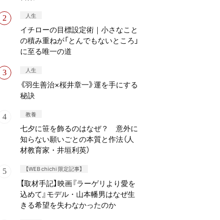
人生
イチローの目標設定術｜小さなこと
の積み重ねが「とんでもないところ」
に至る唯一の道
人生
《羽生善治×桜井章一》運を手にする
秘訣
教養
七夕に笹を飾るのはなぜ？ 意外に
知らない願いごとの本質と作法（人
材教育家・井垣利英）
【WEB chichi 限定記事】
【取材手記】映画『ラーゲリより愛を
込めて』モデル・山本幡男はなぜ生
きる希望を失わなかったのか