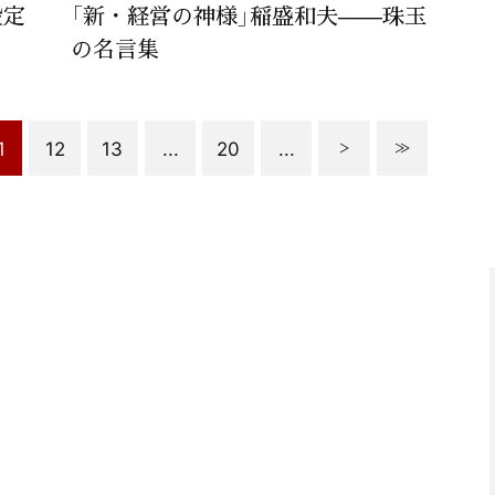
設定
「新・経営の神様」稲盛和夫——珠玉
の名言集
1
12
13
...
20
...