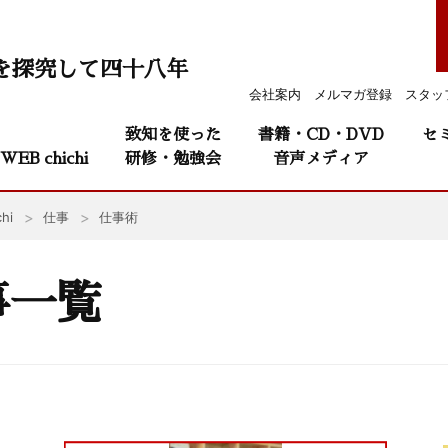
を探究して四十八年
会社案内
メルマガ登録
スタッ
致知を使った
書籍・CD・DVD
セ
WEB chichi
研修・勉強会
音声メディア
hi
仕事
仕事術
事一覧