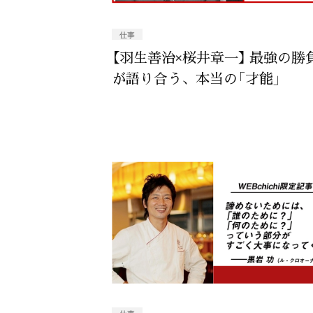
仕事
【羽生善治×桜井章一】 最強の勝
が語り合う、本当の「才能」