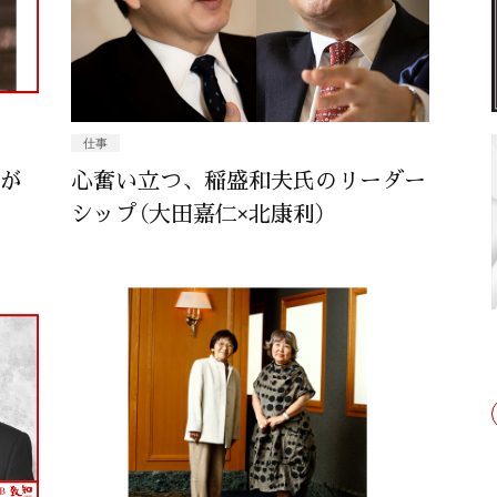
仕事
授が
心奮い立つ、稲盛和夫氏のリーダー
シップ（大田嘉仁×北康利）