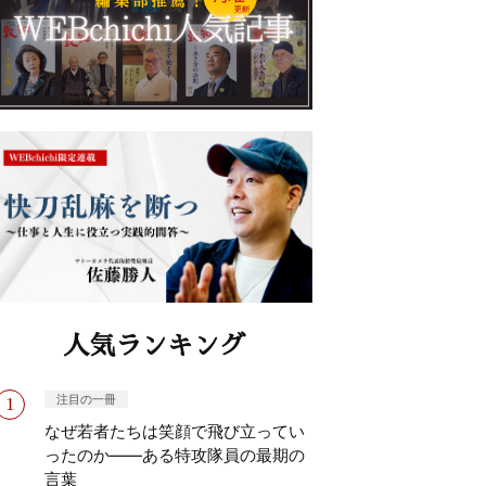
人気ランキング
注目の一冊
なぜ若者たちは笑顔で飛び立ってい
ったのか——ある特攻隊員の最期の
言葉