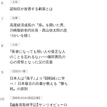
人生
認知症が改善する劇薬とは
仕事
高度経済成長の〝扉〟を開いた男。
川崎製鉄初代社長・西山弥太郎の息
づかいを聴く
人生
「医者になっても弱い人や貧乏な人
のことを忘れるな」——鎌田實氏の
心の背骨となった父の言葉
注目の一冊
日本人は『孫子』より『闘戦経』に学
べ！ 日本最古の兵書が教える〝勝ち
戦〟の原則
【WEB chichi 限定記事】
【編集長取材手記】サンリオピューロ