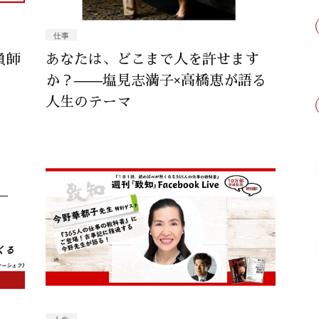
仕事
負師
あなたは、どこまで人を許せます
か？——塩見志満子×高橋恵が語る
人生のテーマ