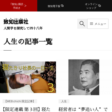
『致知』購読
オンライン
致知電子版
手続き
ショップ
メニュー
人間学を探究して四十八年
人生の記事一覧
【WEB chichi 限定記事】
人生
【限定連載 第３回】 寝た
経営者は“夢追い人”で