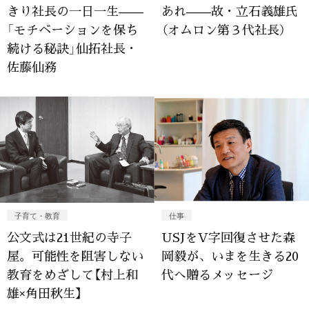
きり社長の一日一生——
あれ——故・立石義雄氏
「モチベーションを保ち
（オムロン第３代社長）
続ける秘訣」仙拓社長・
佐藤仙務
子育て・教育
仕事
公文式は21世紀の寺子
USJをV字回復させた森
屋。可能性を阻害しない
岡毅が、いまを生きる20
教育をめざして【村上和
代へ贈るメッセージ
雄×角田秋生】