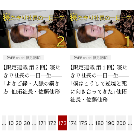
【WEB chichi 限定記事】
【WEB chichi 限定記事】
【限定連載 第２回】 寝た
【限定連載 第１回】 寝た
きり社長の一日一生——
きり社長の一日一生——
「よきご縁・人脈の築き
「僕はこうして逆境と死
方」仙拓社長・佐藤仙務
に向き合ってきた」仙拓
社長・佐藤仙務
...
10
20
30
...
171
172
173
174
175
...
180
190
200
...