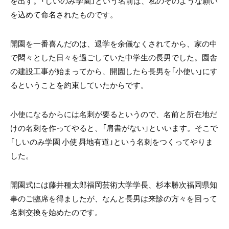
を出す。「しいのみ学園」という名前は、私のそのような願い
を込めて命名されたものです。
開園を一番喜んだのは、退学を余儀なくされてから、家の中
で悶々とした日々を過ごしていた中学生の長男でした。園舎
の建設工事が始まってから、開園したら長男を「小使い」にす
るということを約束していたからです。
小使になるからには名刺が要るというので、名前と所在地だ
けの名刺を作ってやると、「肩書がない」といいます。そこで
「しいのみ学園 小使 曻地有道」という名刺をつくってやりま
した。
開園式には藤井種太郎福岡芸術大学学長、杉本勝次福岡県知
事のご臨席を得ましたが、なんと長男は来診の方々を回って
名刺交換を始めたのです。