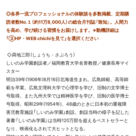
◎
各界一流プロフェッショナルの体験談を多数掲載、定期購
読者数No.１（約11万8,000人）の総合月刊誌『致知』。人間力
を高め、学び続ける習慣をお届けします。※動機詳細は
「③HP・WEB chichiを見て」を選択ください
◇曻地三郎（しょうち・さぶろう）
しいのみ学園創設者／福岡教育大学名誉教授／健康長寿マイ
スター
明治39年(1906年)8月16日北海道生まれ。広島師範、高等師
範を卒業。広島文理科大学で心理学を学び、旧制の文学博士
号取得。また九州大学では精神医学を学び、旧制の医学博士
号取得。昭和29年(1954年)、48歳のときに日本初の重複障
害児教育施設「しいのみ学園」創設。創設当時の様子を記した
著書『しいのみ学園』は当時120万部を超えるベストセラーと
なり、映画化もされて大ヒットとなる。