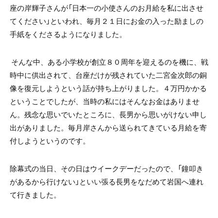
座の岸輝子さんが「日本一の小使さんのお月給を私に出させ
てください」といわれ、毎月２１日にお金の入った励ましの
手紙をくださるようになりました。
そんな中、ある小学校が創立８０周年を迎えるのを機に、戦
時中に供出されて、台座だけが残されていた二宮金次郎の銅
像を復元しようという話が持ち上がりました。４万円かかる
ということでしたが、当時の私にはそんなお金はありませ
ん。残念な思いでいたところに、長男から思いがけない申し
出がありました。毎月岸さんから送られてきている月給を寄
付しようというのです。
除幕式の当日、その日はウイークデーだったので、「鐘叩き
があるから行けない」といい張る長男をなだめて岩国へ連れ
て行きました。