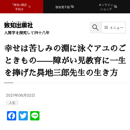
『致知』購読
オンライン
致知電子版
手続き
ショップ
メニュー
人間学を探究して四十八年
幸せは苦しみの淵に泳ぐアユのご
ときもの——障がい児教育に一生
を捧げた曻地三郎先生の生き方
2021年06月02日
人生
F
T
Li
a
w
n