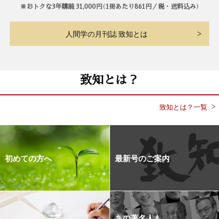
※おトクな3年購読 31,000円（1冊あたり861円／税・送料込み）
人間学の月刊誌 致知とは
致知とは？
致知とは？一覧
初めての方へ
最新号のご案内
あの著名人も