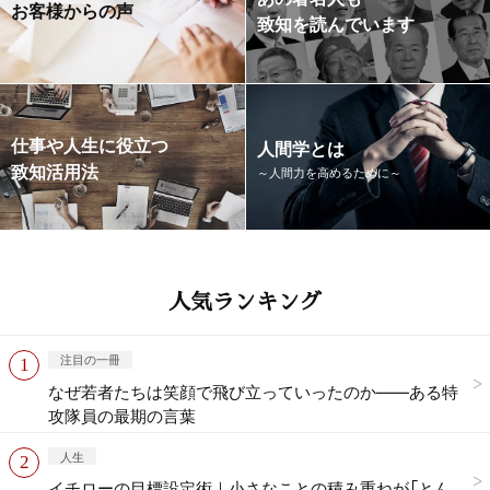
お客様からの声
致知を読んでいます
仕事や人生に役立つ
人間学とは
致知活用法
～人間力を高めるために～
人気ランキング
注目の一冊
なぜ若者たちは笑顔で飛び立っていったのか——ある特
攻隊員の最期の言葉
人生
イチローの目標設定術｜小さなことの積み重ねが「とん