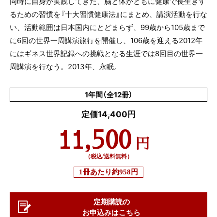
同時に自身が実践してきた、脳と体がともに健康で長生きす
るための習慣を『十大習慣健康法』にまとめ、講演活動を行な
い、活動範囲は日本国内にとどまらず、99歳から105歳まで
に6回の世界一周講演旅行を開催し、106歳を迎える2012年
にはギネス世界記録への挑戦となる生涯では8回目の世界一
周講演を行なう。2013年、永眠。
1年間（全12冊）
定価14,400円
11,500
円
（税込/送料無料）
1冊あたり
約958円
定期購読の
お申込みはこちら