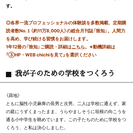
す。
◎
各界一流プロフェッショナルの体験談を多数掲載、定期購
読者数No.１（約11万8,000人）の総合月刊誌『致知』。人間力
を高め、学び続ける習慣をお届けします。
1年12冊の『致知』ご購読・詳細は
こちら
。
※動機詳細は
「③HP・WEB chichiを見て」を選択ください
我が子のための学校をつくろう
〈曻地〉
ともに脳性小児麻痺の長男と次男。二人は学校に通えず、家
の庭にうずくまったまま、うらやましそうに垣根の向こうを
通る小中学生を眺めています。この子たちのために学校をつ
くろう、と私は決心しました。