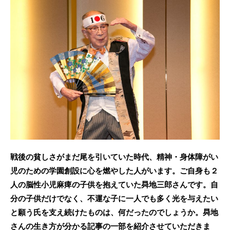
c
itt
e
e
er
b
o
o
k
戦後の貧しさがまだ尾を引いていた時代、精神・身体障がい
児のための学園創設に心を燃やした人がいます。ご自身も２
人の脳性小児麻痺の子供を抱えていた曻地三郎さんです。
自
分の子供だけでなく、不運な子に一人でも多く光を与えたい
と願う氏を支え続けたものは、何だったのでしょうか。曻地
さんの生き方が分かる記事の一部を紹介させていただきま