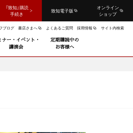
『致知』購読
オンライン
致知電子版
手続き
ショップ
フブログ
書店さまへ
よくあるご質問
採用情報
サイト内検索
ミナー・イベント・
定期購読中の
講演会
お客様へ