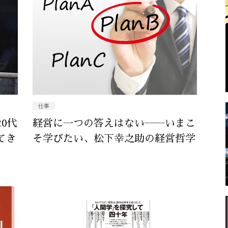
仕事
0代
経営に一つの答えはない――いまこ
てき
そ学びたい、松下幸之助の経営哲学