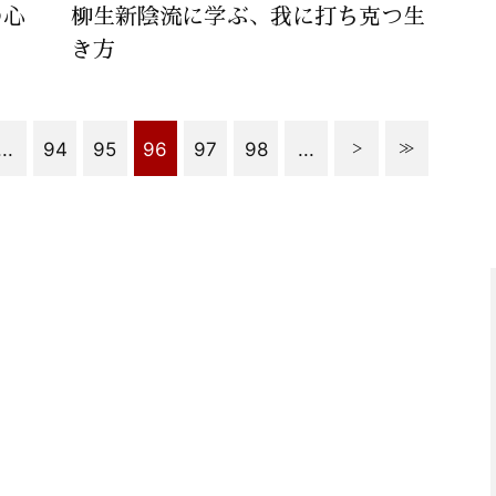
の心
柳生新陰流に学ぶ、我に打ち克つ生
き方
...
94
95
96
97
98
...