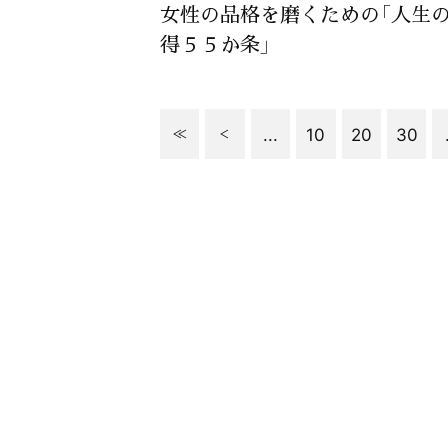
女性の品格を磨くための「人生
得５５か条」
...
10
20
30