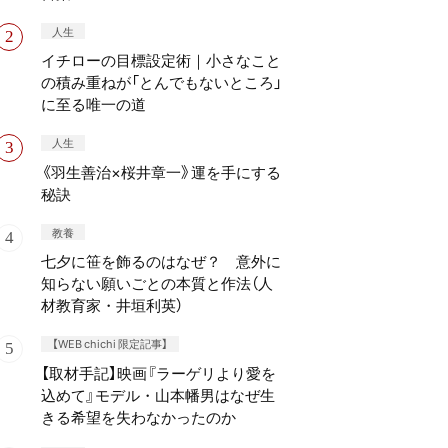
人生
イチローの目標設定術｜小さなこと
の積み重ねが「とんでもないところ」
に至る唯一の道
人生
《羽生善治×桜井章一》運を手にする
秘訣
教養
七夕に笹を飾るのはなぜ？ 意外に
知らない願いごとの本質と作法（人
材教育家・井垣利英）
【WEB chichi 限定記事】
【取材手記】映画『ラーゲリより愛を
込めて』モデル・山本幡男はなぜ生
きる希望を失わなかったのか