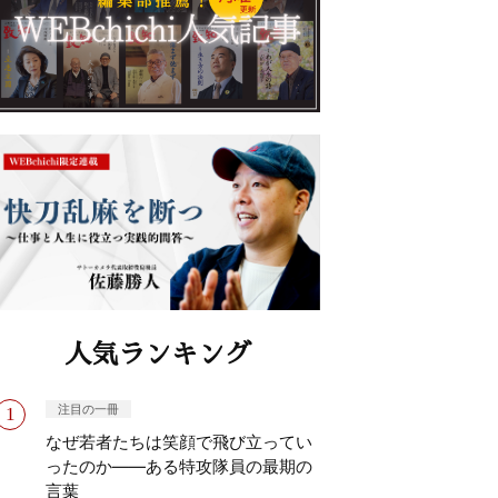
人気ランキング
注目の一冊
なぜ若者たちは笑顔で飛び立ってい
ったのか——ある特攻隊員の最期の
言葉