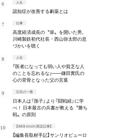
人生
認知症が改善する劇薬とは
仕事
高度経済成長の〝扉〟を開いた男。
川崎製鉄初代社長・西山弥太郎の息
づかいを聴く
人生
「医者になっても弱い人や貧乏な人
のことを忘れるな」——鎌田實氏の
心の背骨となった父の言葉
注目の一冊
日本人は『孫子』より『闘戦経』に学
べ！ 日本最古の兵書が教える〝勝ち
戦〟の原則
【WEB chichi 限定記事】
【編集長取材手記】サンリオピューロ