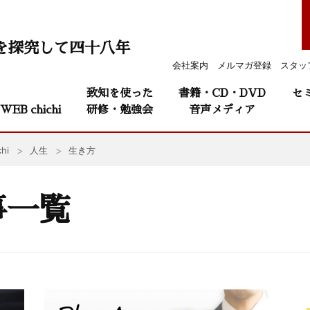
を探究して四十八年
会社案内
メルマガ登録
スタッ
致知を使った
書籍・CD・DVD
セ
WEB chichi
研修・勉強会
音声メディア
hi
人生
生き方
事一覧