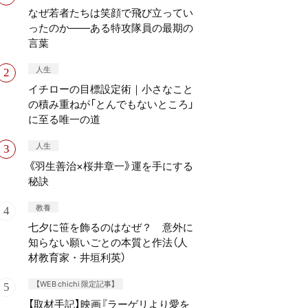
なぜ若者たちは笑顔で飛び立ってい
ったのか——ある特攻隊員の最期の
言葉
人生
イチローの目標設定術｜小さなこと
の積み重ねが「とんでもないところ」
に至る唯一の道
人生
《羽生善治×桜井章一》運を手にする
秘訣
教養
七夕に笹を飾るのはなぜ？ 意外に
知らない願いごとの本質と作法（人
材教育家・井垣利英）
【WEB chichi 限定記事】
【取材手記】映画『ラーゲリより愛を