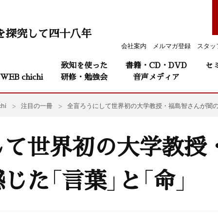
を探究して四十八年
会社案内
メルマガ登録
スタッ
致知を使った
書籍・CD・DVD
セ
WEB chichi
研修・勉強会
音声メディア
hi
注目の一冊
全盲ろうにして世界初の大学教授・福島智さんが闇の中
して世界初の大学教授
じた「言葉」と「命」