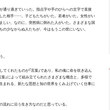
が
通り過ぎていった。
指点字や手のひらへの文字で直接
した相手……。
子どもたちがいた。
若者がいた。
女性がい
ましい、なのに、
突然病に倒れた人がいた。
さまざまな国
ちの少なからぬ人たちが、
今はもうこの世にいない。
う。
してくれたものが「言葉」であり、
私の魂に命を吹き込ん
言葉」によって
組み立てられたさまざまな概念と、
多様で
生まれる、
新たな思想と知の世界をくみ上げていく
仕事に
の流れに沿う
生き方なのだと思っている。