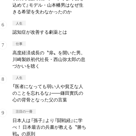
込めて』モデル・山本幡男はなぜ生
きる希望を失わなかったのか
人生
認知症が改善する劇薬とは
仕事
高度経済成長の〝扉〟を開いた男。
川崎製鉄初代社長・西山弥太郎の息
づかいを聴く
人生
「医者になっても弱い人や貧乏な人
のことを忘れるな」——鎌田實氏の
心の背骨となった父の言葉
注目の一冊
日本人は『孫子』より『闘戦経』に学
べ！ 日本最古の兵書が教える〝勝ち
戦〟の原則