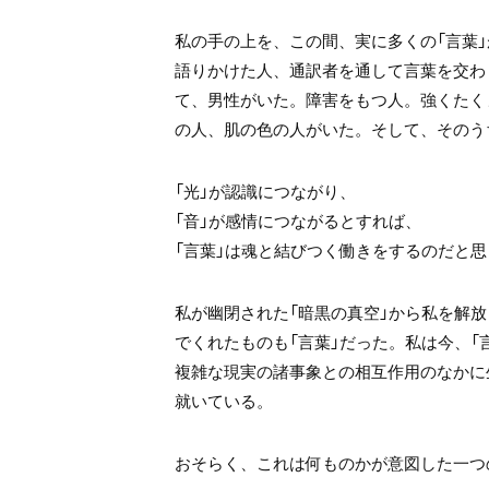
私の手の上を、この間、実に多くの「言葉」
語りかけた人、
通訳者を通して言葉を交わ
て、男性がいた。
障害をもつ人。
強くたく
の人、肌の色の人がいた。
そして、そのう
「光」が認識につながり、
「音」が感情につながるとすれば、
「言葉」は魂と結びつく働きをするのだと思
私が幽閉された「暗黒の真空」から
私を解放
でくれたものも「言葉」だった。
私は今、「
複雑な現実の諸事象との
相互作用のなかに
就いている。
おそらく、これは何ものかが
意図した一つ