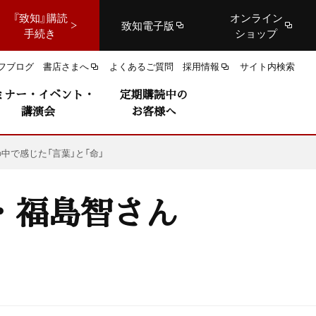
『致知』購読
オンライン
致知電子版
手続き
ショップ
フブログ
書店さまへ
よくあるご質問
採用情報
サイト内検索
ミナー・イベント・
定期購読中の
講演会
お客様へ
で感じた「言葉」と「命」
・福島智さん