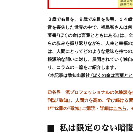
３歳で右目を、９歳で左目を失明。１４歳
音を喪失した世界の中で、福島智さんは何
著書『ぼくの命は言葉とともにある』は、
らの歩みを振り返りながら、人生と幸福の
は、人間にとってどのような意味を持つの
根源的な問いに対し、展開されていく独自
り、コラムの一篇をご紹介します。
（本記事は致知出版社
『ぼくの命は言葉とと
◎
各界一流プロフェッショナルの体験談を多数
刊誌『致知』。人間力を高め、学び続ける
1年12冊の『致知』ご購読・詳細は
こちら
。
私は限定のない暗