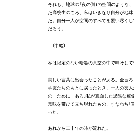
それも、地球の「夜の側」の空間のような、
た高校生のころ、
私はいきなり自分が地球
た。
自分一人が空間のすべてを
覆い尽くし
だろう。
〔中略〕
私は限定のない
暗黒の真空の中で呻吟して
美しい言葉に出会ったことがある。
全盲ろ
学友たちのもとに戻ったとき、
一人の友人
の ために ある」
私が直面した過酷な運
意味を帯びて
立ち現れたもの、すなわち「
った。
あれから二十年の時が流れた。