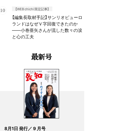
【WEB chichi 限定記事】
【編集長取材手記】サンリオピューロ
ランドはなぜＶ字回復できたのか
——小巻亜矢さんが流した数々の涙
と心の工夫
最新号
8月1日 発行／ 9 月号