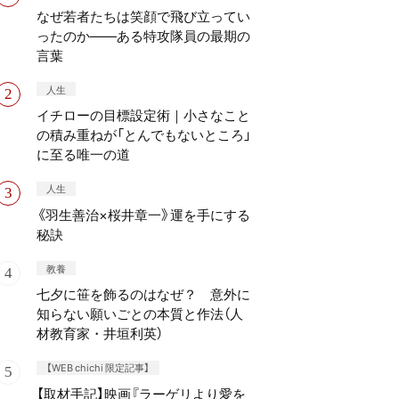
なぜ若者たちは笑顔で飛び立ってい
ったのか——ある特攻隊員の最期の
言葉
人生
イチローの目標設定術｜小さなこと
の積み重ねが「とんでもないところ」
に至る唯一の道
人生
《羽生善治×桜井章一》運を手にする
秘訣
教養
七夕に笹を飾るのはなぜ？ 意外に
知らない願いごとの本質と作法（人
材教育家・井垣利英）
【WEB chichi 限定記事】
【取材手記】映画『ラーゲリより愛を