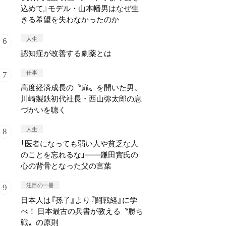
込めて』モデル・山本幡男はなぜ生
きる希望を失わなかったのか
人生
認知症が改善する劇薬とは
仕事
高度経済成長の〝扉〟を開いた男。
川崎製鉄初代社長・西山弥太郎の息
づかいを聴く
人生
「医者になっても弱い人や貧乏な人
のことを忘れるな」——鎌田實氏の
心の背骨となった父の言葉
注目の一冊
日本人は『孫子』より『闘戦経』に学
べ！ 日本最古の兵書が教える〝勝ち
戦〟の原則