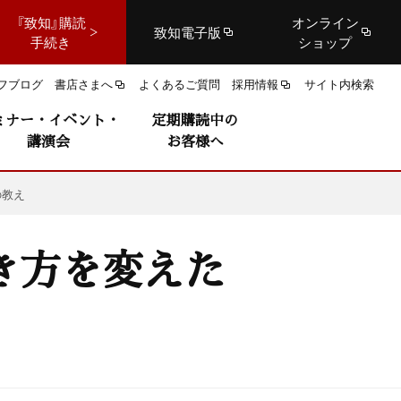
『致知』購読
オンライン
致知電子版
手続き
ショップ
フブログ
書店さまへ
よくあるご質問
採用情報
サイト内検索
ミナー・イベント・
定期購読中の
講演会
お客様へ
の教え
き方を変えた