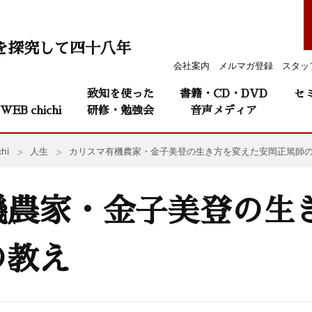
を探究して四十八年
会社案内
メルマガ登録
スタッ
致知を使った
書籍・CD・DVD
セ
WEB chichi
研修・勉強会
音声メディア
hi
人生
カリスマ有機農家・金子美登の生き方を変えた安岡正篤師
機農家・金子美登の生
の教え