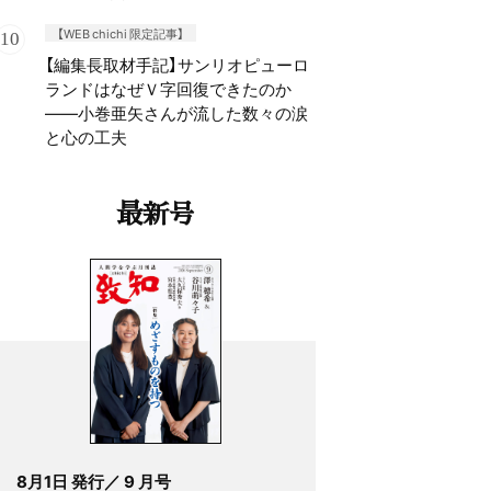
【WEB chichi 限定記事】
【編集長取材手記】サンリオピューロ
ランドはなぜＶ字回復できたのか
——小巻亜矢さんが流した数々の涙
と心の工夫
最新号
8月1日 発行／ 9 月号