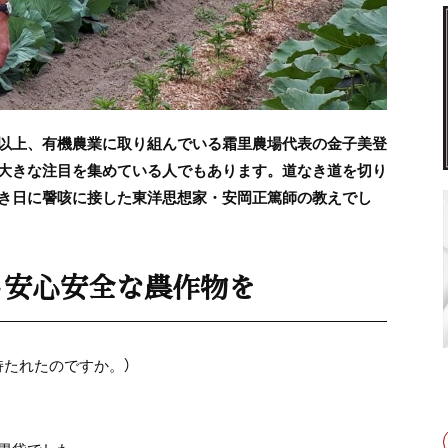
以上、有機農業に取り組んでいる霜里農場代表の金子美登
大きな注目を集めている人でもあります。道なき道を切り
き日に謦咳に接した東洋思想家・安岡正篤師の教えでし
し安心安全な農作物を
持たれたのですか。）