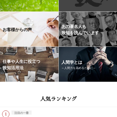
あの著名人も
お客様からの声
致知を読んでいます
仕事や人生に役立つ
人間学とは
致知活用法
～人間力を高めるために～
人気ランキング
注目の一冊