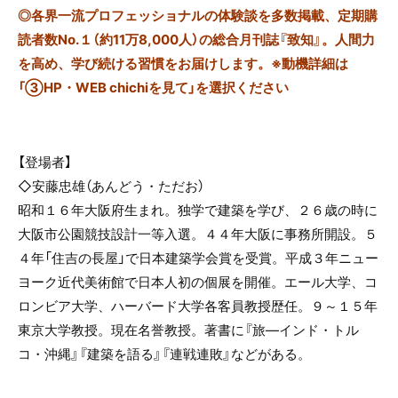
◎
各界一流プロフェッショナルの体験談を多数掲載、定期購
読者数No.１（約11万8,000人）の総合月刊誌『致知』。人間力
を高め、学び続ける習慣をお届けします。※動機詳細は
「③HP・WEB chichiを見て」を選択ください
【登場者】
◇安藤忠雄（あんどう・ただお）
昭和１６年大阪府生まれ。独学で建築を学び、２６歳の時に
大阪市公園競技設計一等入選。４４年大阪に事務所開設。５
４年「住吉の長屋」で日本建築学会賞を受賞。平成３年ニュー
ヨーク近代美術館で日本人初の個展を開催。エール大学、コ
ロンビア大学、ハーバード大学各客員教授歴任。９～１５年
東京大学教授。現在名誉教授。著書に『旅―インド・トル
コ・沖縄』『建築を語る』『連戦連敗』などがある。