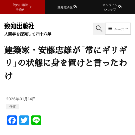
『致知』購読
オンライン
致知電子版
手続き
ショップ
メニュー
人間学を探究して四十八年
建築家・安藤忠雄が「常にギリギ
リ」の状態に身を置けと言ったわ
け
2026年01月14日
仕事
F
T
Li
a
w
n