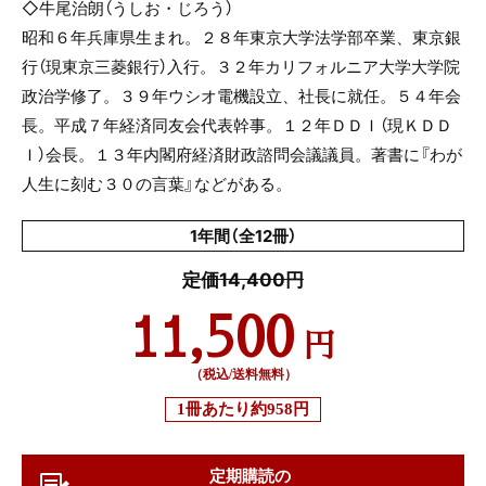
◇牛尾治朗（うしお・じろう）
昭和６年兵庫県生まれ。２８年東京大学法学部卒業、東京銀
行（現東京三菱銀行）入行。３２年カリフォルニア大学大学院
政治学修了。３９年ウシオ電機設立、社長に就任。５４年会
長。平成７年経済同友会代表幹事。１２年ＤＤＩ（現ＫＤＤ
Ｉ）会長。１３年内閣府経済財政諮問会議議員。著書に『わが
人生に刻む３０の言葉』などがある。
1年間（全12冊）
定価14,400円
11,500
円
（税込/送料無料）
1冊あたり
約958円
定期購読の