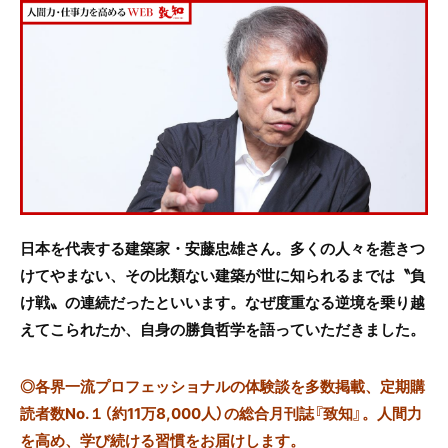
c
itt
e
e
er
b
o
o
k
日本を代表する建築家・安藤忠雄さん。多くの人々を惹きつ
けてやまない、その比類ない建築が世に知られるまでは〝負
け戦〟の連続だったといいます。なぜ度重なる逆境を乗り越
えてこられたか、自身の勝負哲学を語っていただきました。
◎
各界一流プロフェッショナルの体験談を多数掲載、定期購
読者数No.１（約11万8,000人）の総合月刊誌『致知』。人間力
を高め、学び続ける習慣をお届けします。