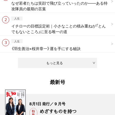
なぜ若者たちは笑顔で飛び立っていったのか——ある特
攻隊員の最期の言葉
人生
イチローの目標設定術｜小さなことの積み重ねが「とん
でもないところ」に至る唯一の道
人生
《羽生善治×桜井章一》運を手にする秘訣
もっと見る
最新号
8月1日 発行／ 9 月号
めざすものを持つ