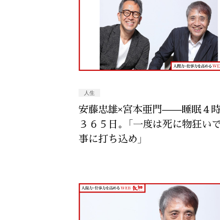
人生
安藤忠雄×宮本亜門——睡眠４
３６５日。「一度は死に物狂い
事に打ち込め」