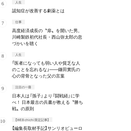
人生
認知症が改善する劇薬とは
仕事
高度経済成長の〝扉〟を開いた男。
川崎製鉄初代社長・西山弥太郎の息
づかいを聴く
人生
「医者になっても弱い人や貧乏な人
のことを忘れるな」——鎌田實氏の
心の背骨となった父の言葉
注目の一冊
日本人は『孫子』より『闘戦経』に学
べ！ 日本最古の兵書が教える〝勝ち
戦〟の原則
【WEB chichi 限定記事】
【編集長取材手記】サンリオピューロ