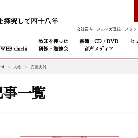
を探究して四十八年
会社案内
メルマガ登録
スタッ
致知を使った
書籍・CD・DVD
セ
WEB chichi
研修・勉強会
音声メディア
hi
人物
安藤忠雄
記事一覧