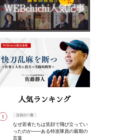
人気ランキング
注目の一冊
なぜ若者たちは笑顔で飛び立ってい
ったのか——ある特攻隊員の最期の
言葉