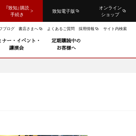
『致知』購読
オンライン
致知電子版
手続き
ショップ
フブログ
書店さまへ
よくあるご質問
採用情報
サイト内検索
ミナー・イベント・
定期購読中の
講演会
お客様へ