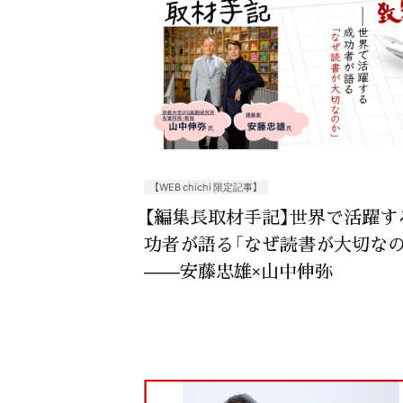
【WEB chichi 限定記事】
【編集長取材手記】世界で活躍す
功者が語る「なぜ読書が大切なの
——安藤忠雄×山中伸弥