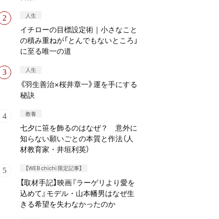
人生
イチローの目標設定術｜小さなこと
の積み重ねが「とんでもないところ」
に至る唯一の道
人生
《羽生善治×桜井章一》運を手にする
秘訣
教養
七夕に笹を飾るのはなぜ？ 意外に
知らない願いごとの本質と作法（人
材教育家・井垣利英）
【WEB chichi 限定記事】
【取材手記】映画『ラーゲリより愛を
込めて』モデル・山本幡男はなぜ生
きる希望を失わなかったのか