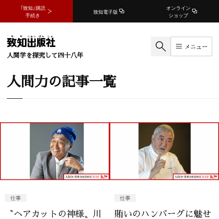
『致知』購読
オンライン
致知電子版
手続き
ショップ
メニュー
人間学を探究して四十八年
人間力の記事一覧
仕事
仕事
〝ヘアカットの神様〟川
賄いのハンバーグに魅せ