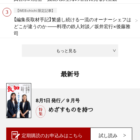
【WEB chichi 限定記事】
【編集長取材手記】繁盛し続ける一流のオーナーシェフは
どこが違うのか ——料理の鉄人対談／坂井宏行×後藤雅
司
もっと見る
最新号
8月1日 発行／ 9 月号
めざすものを持つ
定期購読の
お申込みはこちら
試し読み