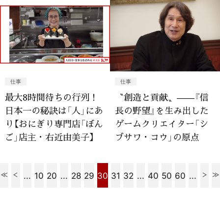
仕事
仕事
最大8時間待ちの行列！
〝創造と貢献〟——『信
日本一の秘訣は「人」にあ
長の野望』を生み出した
り【おにぎり専門店「ぼん
ゲームクリエイター「シ
ご」店主・右近由美子】
ブサワ・コウ」の原点
...
10
20
...
28
29
30
31
32
...
40
50
60
...