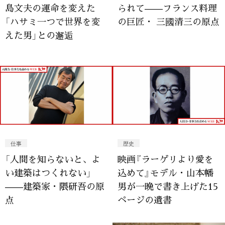
島文夫の運命を変えた
られて——フランス料理
「ハサミ一つで世界を変
の巨匠・ 三國清三の原点
えた男」との邂逅
仕事
歴史
「人間を知らないと、よ
映画『ラーゲリより愛を
い建築はつくれない」
込めて』モデル・山本幡
——建築家・隈研吾の原
男が一晩で書き上げた15
点
ページの遺書