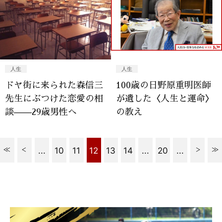
人生
人生
ドヤ街に来られた森信三
100歳の日野原重明医師
先生にぶつけた恋愛の相
が遺した〈人生と運命〉
談——29歳男性へ
の教え
...
10
11
12
13
14
...
20
...