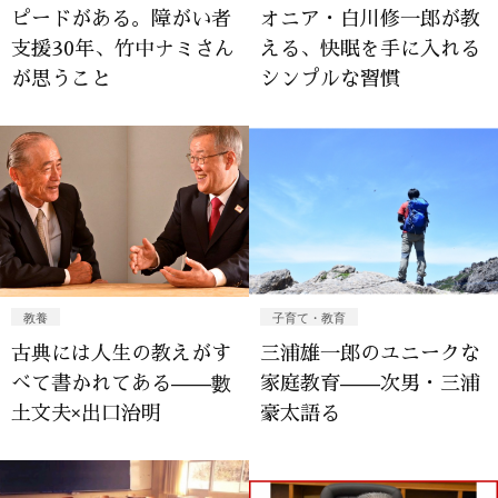
ピードがある。障がい者
オニア・白川修一郎が教
支援30年、竹中ナミさん
える、快眠を手に入れる
が思うこと
シンプルな習慣
教養
子育て・教育
古典には人生の教えがす
三浦雄一郎のユニークな
べて書かれてある——數
家庭教育——次男・三浦
土文夫×出口治明
豪太語る