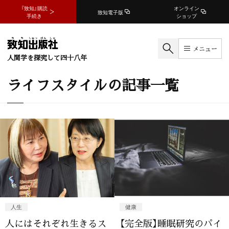
『致知』購読
オンライン
致知電子版
手続き
ショップ
メニュー
人間学を探究して四十八年
ライフスタイルの記事一覧
人生
健康
人にはそれぞれ生きるス
【完全版】睡眠研究のパイ