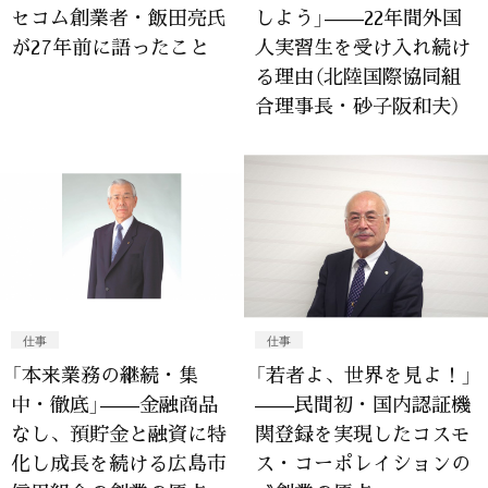
セコム創業者・飯田亮氏
しよう」——22年間外国
が27年前に語ったこと
人実習生を受け入れ続け
る理由（北陸国際協同組
合理事長・砂子阪和夫）
仕事
仕事
「本来業務の継続・集
「若者よ、世界を見よ！」
中・徹底」——金融商品
——民間初・国内認証機
なし、預貯金と融資に特
関登録を実現したコスモ
化し成長を続ける広島市
ス・コーポレイションの