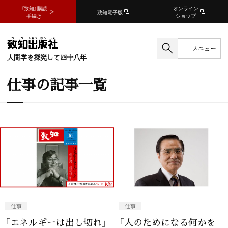
『致知』購読
オンライン
致知電子版
手続き
ショップ
メニュー
人間学を探究して四十八年
仕事の記事一覧
仕事
仕事
「エネルギーは出し切れ」
「人のためになる何かを