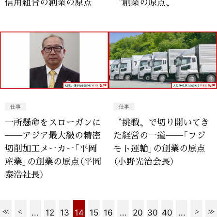
信用組合の創業の原点
〝創業の原点〟
仕事
仕事
一所懸命をスローガンに
〝挑戦〟で切り開いてき
──アジア最大級の精密
た経営の一道──「フジ
切削加工メーカー「平岡
モト運輸」の創業の原点
産業」の創業の原点（平岡
（小野光治会長）
泰浩社長）
...
12
13
14
15
16
...
20
30
40
...