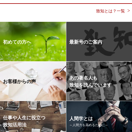
致知とは？一覧
初めての方へ
最新号のご案内
あの著名人も
お客様からの声
致知を読んでいます
仕事や人生に役立つ
人間学とは
致知活用法
～人間力を高めるために～