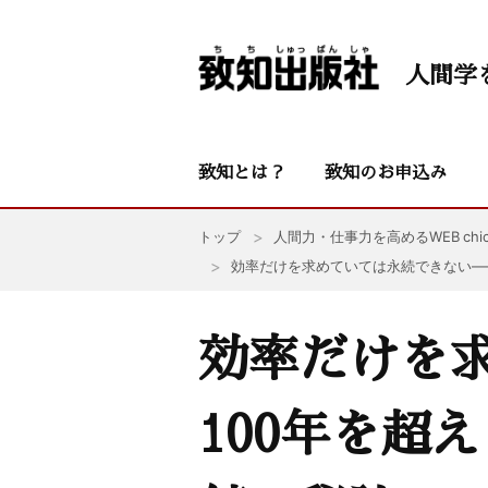
人間学
致知とは？
致知のお申込み
トップ
人間力・仕事力を高めるWEB chic
効率だけを求めていては永続できない——
効率だけを
100年を超