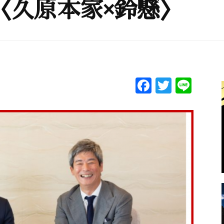
〈久原本家×鈴懸〉
F
T
Li
a
w
n
c
itt
e
e
er
b
o
o
k