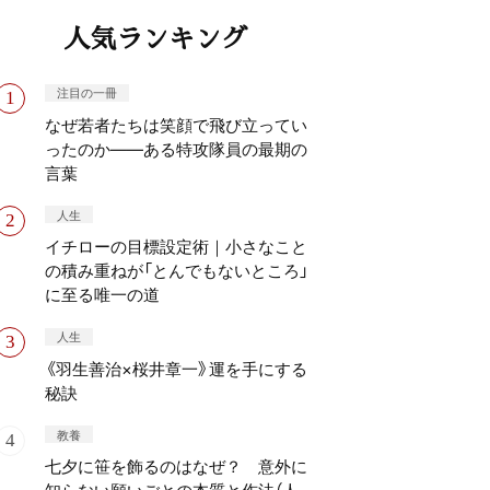
人気ランキング
注目の一冊
なぜ若者たちは笑顔で飛び立ってい
ったのか——ある特攻隊員の最期の
言葉
人生
イチローの目標設定術｜小さなこと
の積み重ねが「とんでもないところ」
に至る唯一の道
人生
《羽生善治×桜井章一》運を手にする
秘訣
教養
七夕に笹を飾るのはなぜ？ 意外に