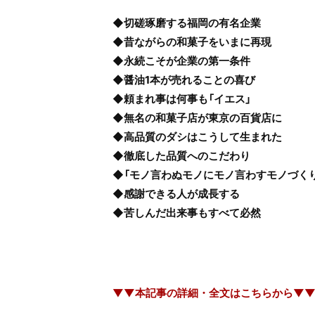
◆切磋琢磨する福岡の有名企業
◆昔ながらの和菓子をいまに再現
◆永続こそが企業の第一条件
◆醤油1本が売れることの喜び
◆頼まれ事は何事も「イエス」
◆無名の和菓子店が東京の百貨店に
◆高品質のダシはこうして生まれた
◆徹底した品質へのこだわり
◆「モノ言わぬモノにモノ言わすモノづくり
◆感謝できる人が成長する
◆苦しんだ出来事もすべて必然
▼▼本記事の詳細・全文はこちらから▼