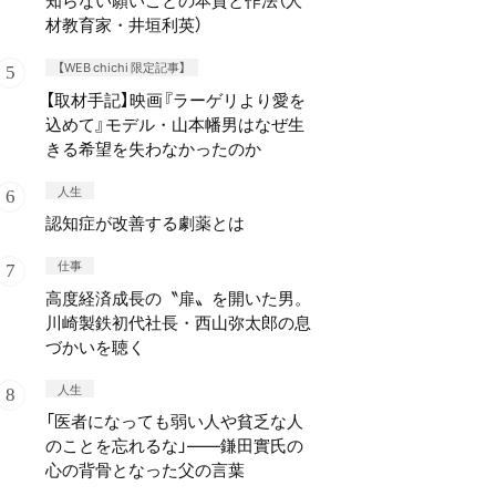
知らない願いごとの本質と作法（人
材教育家・井垣利英）
【WEB chichi 限定記事】
【取材手記】映画『ラーゲリより愛を
込めて』モデル・山本幡男はなぜ生
きる希望を失わなかったのか
人生
認知症が改善する劇薬とは
仕事
高度経済成長の〝扉〟を開いた男。
川崎製鉄初代社長・西山弥太郎の息
づかいを聴く
人生
「医者になっても弱い人や貧乏な人
のことを忘れるな」——鎌田實氏の
心の背骨となった父の言葉