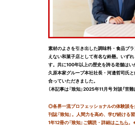
素材のよさを引き出した調味料・食品ブラ
えない和菓子店として有名な鈴懸。いずれ
す。共に100年以上の歴史を誇る老舗は
久原本家グループ本社社長・河邉哲司氏と
合っていただきました。
（本記事は『致知』2025年11月号 対談
◎
各界一流プロフェッショナルの体験談を多数
刊誌『致知』。人間力を高め、学び続ける
1年12冊の『致知』ご購読・詳細は
こちら
。