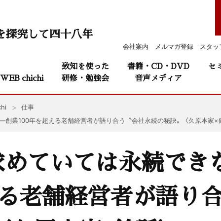
を探究して四十八年
会社案内
メルマガ登録
スタッ
致知を使った
書籍・CD・DVD
セ
WEB chichi
研修・勉強会
音声メディア
hi
仕事
創業100年を超える老舗経営者が語り合う〝会社永続の秘訣〟 〈久原本家×
求めていては永続でき
える老舗経営者が語り