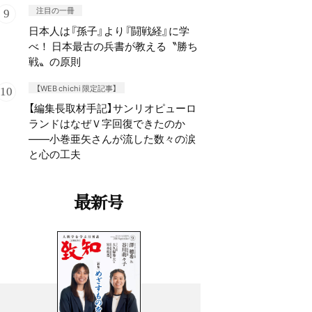
注目の一冊
日本人は『孫子』より『闘戦経』に学
べ！ 日本最古の兵書が教える〝勝ち
戦〟の原則
【WEB chichi 限定記事】
【編集長取材手記】サンリオピューロ
ランドはなぜＶ字回復できたのか
——小巻亜矢さんが流した数々の涙
と心の工夫
最新号