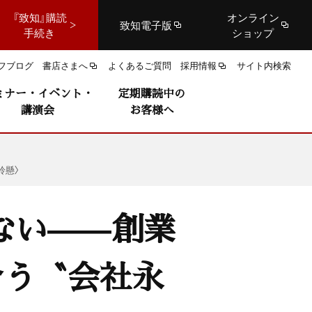
『致知』購読
オンライン
致知電子版
手続き
ショップ
フブログ
書店さまへ
よくあるご質問
採用情報
サイト内検索
ミナー・イベント・
定期購読中の
講演会
お客様へ
鈴懸〉
ない——創業
合う〝会社永