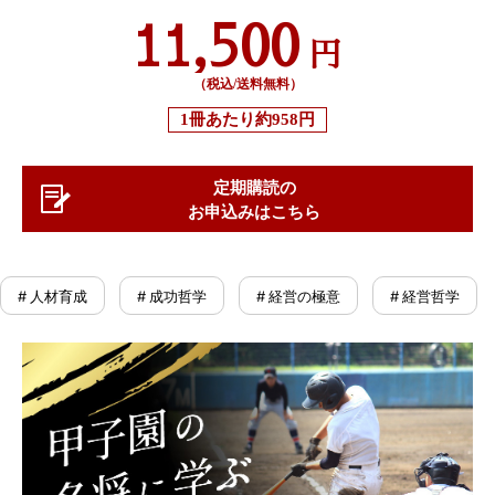
11,500
円
（税込/送料無料）
1冊あたり
約958円
定期購読の
お申込みはこちら
# 人材育成
# 成功哲学
# 経営の極意
# 経営哲学