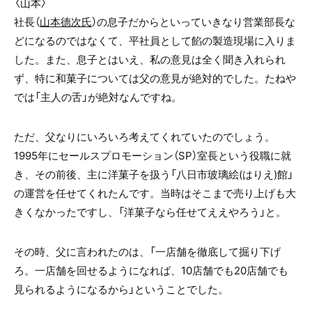
〈山本〉
社長（
山本德次氏
）の息子だからといっていきなり営業部長な
どになるのではなくて、平社員として餡の製造現場に入りま
した。また、息子とはいえ、私の意見は全く聞き入れられ
ず、特に和菓子については父の意見が絶対的でした。たねや
では「主人の舌」が絶対なんですね。
ただ、父なりにいろいろ考えてくれていたのでしょう。
1995年にセールスプロモーション（SP）室長という役職に就
き、その前後、主に洋菓子を扱う「八日市玻璃絵(はりえ)館」
の運営を任せてくれたんです。当時はそこまで売り上げも大
きくなかったですし、「洋菓子なら任せてええやろう」と。
その時、父に言われたのは、「一店舗を徹底して掘り下げ
ろ。一店舗を回せるようになれば、10店舗でも20店舗でも
見られるようになるから」ということでした。