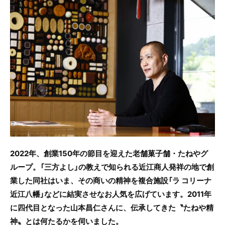
c
itt
e
e
er
b
o
o
k
2022年、創業150年の節目を迎えた老舗菓子舗・たねやグ
ループ。「三方よし」の教えで知られる近江商人発祥の地で創
業した同社はいま、その商いの精神を複合施設「ラ コリーナ
近江八幡」などに結実させなお人気を広げています。2011年
に四代目となった山本昌仁さんに、伝承してきた〝たねや精
神〟とは何たるかを伺いました。