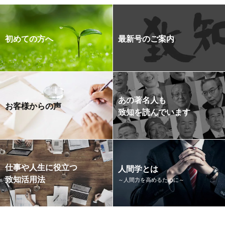
初めての方へ
最新号のご案内
あの著名人も
お客様からの声
致知を読んでいます
仕事や人生に役立つ
人間学とは
致知活用法
～人間力を高めるために～