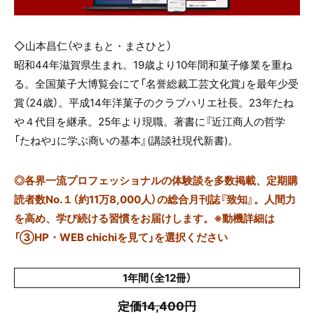
◇山本昌仁（やまもと・まさひと）
昭和44年滋賀県生まれ。19歳より10年間和菓子修業を重ね
る。全国菓子大博覧会にて「名誉総裁工芸文化賞」を最年少受
賞（24歳）。平成14年洋菓子のクラブハリエ社長。23年たね
や４代目を継承。25年より現職。著書に『近江商人の哲学
「たねや」に学ぶ商いの基本』(講談社現代新書)。
◎
各界一流プロフェッショナルの体験談を多数掲載、定期購
読者数No.１（約11万8,000人）の総合月刊誌『致知』。人間力
を高め、学び続ける習慣をお届けします。※動機詳細は
「③HP・WEB chichiを見て」を選択ください
1年間（全12冊）
定価14,400円