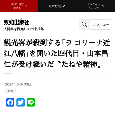
『致知』購読
オンライン
致知電子版
手続き
ショップ
メニュー
人間学を探究して四十八年
観光客が殺到する「ラ コリーナ近
江八幡」を開いた四代目・山本昌
仁が受け継いだ〝たねや精神〟
2024年07月03日
仕事
F
T
Li
a
w
n