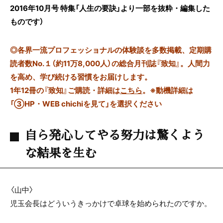
2016年10月号 特集「人生の要訣」より一部を抜粋・編集した
ものです）
◎
各界一流プロフェッショナルの体験談を多数掲載、定期購
読者数No.１（約11万8,000人）の総合月刊誌『致知』。人間力
を高め、学び続ける習慣をお届けします。
1年12冊の『致知』ご購読・詳細は
こちら
。
※動機詳細は
「③HP・WEB chichiを見て」を選択ください
自ら発心してやる努力は驚くよう
な結果を生む
〈山中〉
児玉
会長はどういうきっかけで卓球を始められたのですか。