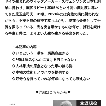
ドイツ生まれのウィッグメーカー・スヴェンソンの日本社創
業に携わり、顧客リピート率95％という高い満足度に導い
てきた児玉圭司氏、91歳。2021年には突然の病に襲われな
がらも、不撓不屈の精神で立ち上がり、現在も会長として手
腕を振るっている。氏を突き動かすものは何か。挑戦を続け
る半生と共に、よりよい人生を生きる秘訣を伺った。
～本記事の内容～
◇いまという一瞬を一所懸命生きる
◇「俺は病気なんかに負ける男じゃない」
◇人格形成の原点となった母の後ろ姿
◇本物の技術とノウハウを提供する
◇好奇心を持っていれば何歳になっても衰えない
▼詳細はこちらから▼