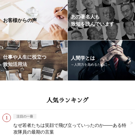
あの著名人も
お客様からの声
致知を読んでいます
仕事や人生に役立つ
人間学とは
致知活用法
～人間力を高めるために～
人気ランキング
注目の一冊
なぜ若者たちは笑顔で飛び立っていったのか——ある特
攻隊員の最期の言葉