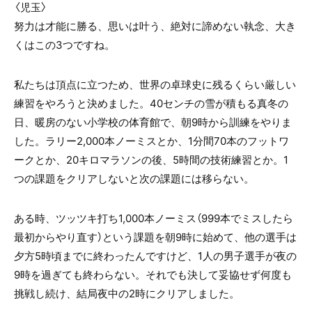
〈
児玉
〉
努力は才能に勝る、思いは叶う、絶対に諦めない執念、大き
くはこの3つですね。
私たちは頂点に立つため、世界の卓球史に残るくらい厳しい
練習をやろうと決めました。40センチの雪が積もる真冬の
日、暖房のない小学校の体育館で、朝9時から訓練をやりま
した。ラリー2,000本ノーミスとか、1分間70本のフットワ
ークとか、20キロマラソンの後、5時間の技術練習とか。1
つの課題をクリアしないと次の課題には移らない。
ある時、ツッツキ打ち1,000本ノーミス（999本でミスしたら
最初からやり直す）という課題を朝9時に始めて、他の選手は
夕方5時頃までに終わったんですけど、1人の男子選手が夜の
9時を過ぎても終わらない。それでも決して妥協せず何度も
挑戦し続け、結局夜中の2時にクリアしました。