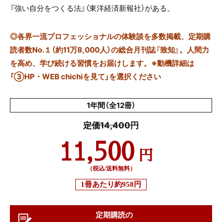
『強い自分をつくる法』（東洋経済新報社）がある。
◎
各界一流プロフェッショナルの体験談を多数掲載、定期購
読者数No.１（約11万8,000人）の総合月刊誌『致知』。人間力
を高め、学び続ける習慣をお届けします。※動機詳細は
「③HP・WEB chichiを見て」を選択ください
1年間（全12冊）
定価14,400円
11,500
円
（税込/送料無料）
1冊あたり
約958円
定期購読の