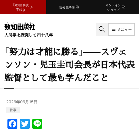
『致知』購読
オンライン
致知電子版
手続き
ショップ
メニュー
人間学を探究して四十八年
「努力は才能に勝る」——スヴェ
ンソン・児玉圭司会長が日本代表
監督として最も学んだこと
2026年06月15日
仕事
F
T
Li
a
w
n