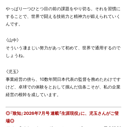
やっぱり一つひとつ目の前の課題をやり切る。それを習慣に
することで、世界で闘える技術力と精神力が鍛えられていく
んです。
〈山中〉
そういう凄まじい努力があって初めて、世界で通用するので
しょうね。
〈
児玉
〉
事業経営の傍ら、10数年間日本代表の監督を務めたわけです
けど、卓球での体験をとおして掴んだ信条こそが、私の企業
経営の根幹を成しています。
◎『致知』2026年7月号 連載「生涯現役
」に、児玉さんがご登
場◎