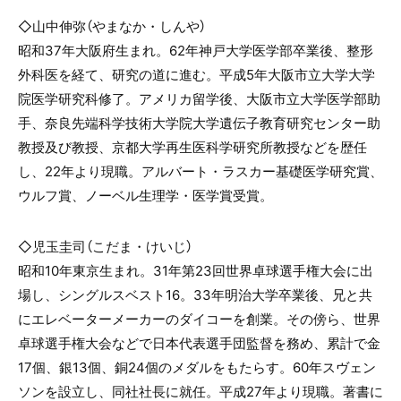
◇山中伸弥（やまなか・しんや）
昭和37年大阪府生まれ。62年神戸大学医学部卒業後、整形
外科医を経て、研究の道に進む。平成5年大阪市立大学大学
院医学研究科修了。アメリカ留学後、大阪市立大学医学部助
手、奈良先端科学技術大学院大学遺伝子教育研究センター助
教授及び教授、京都大学再生医科学研究所教授などを歴任
し、22年より現職。アルバート・ラスカー基礎医学研究賞、
ウルフ賞、ノーベル生理学・医学賞受賞。
◇
児玉圭司
（こだま・けいじ）
昭和10年東京生まれ。31年第23回世界卓球選手権大会に出
場し、シングルスベスト16。33年明治大学卒業後、兄と共
にエレベーターメーカーのダイコーを創業。その傍ら、世界
卓球選手権大会などで日本代表選手団監督を務め、累計で金
17個、銀13個、銅24個のメダルをもたらす。60年スヴェン
ソンを設立し、同社社長に就任。平成27年より現職。著書に