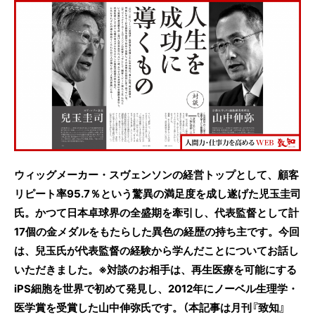
c
itt
e
e
er
b
o
o
k
ウィッグメーカー・スヴェンソンの経営トップとして、顧客
リピート率95.7％という驚異の満足度を成し遂げた
児玉圭司
氏。かつて日本卓球界の全盛期を牽引し、代表監督として計
17個の金メダルをもたらした異色の経歴の持ち主です。今回
は、兒玉氏が代表監督の経験から学んだことについてお話し
いただきました。※対談のお相手は、再生医療を可能にする
iPS細胞を世界で初めて発見し、2012年にノーベル生理学・
医学賞を受賞した山中伸弥氏です。（本記事は月刊『致知』