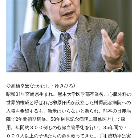
◇高橋幸宏（たかはし・ゆきひろ）
昭和31年宮崎県生まれ。熊本大学医学部卒業後、心臓外科の
世界的権威と呼ばれた榊原仟氏が設立した榊原記念病院への
入職を希望するも、新米はいらないと断られ、熊本の日赤病
院で2年間初期研修。58年榊原記念病院に研修医として採
用。年間約３００例もの心臓血管手術を行い、35年間で７
０００人以上の子供たちの命を救ってきた。手術成功率は実