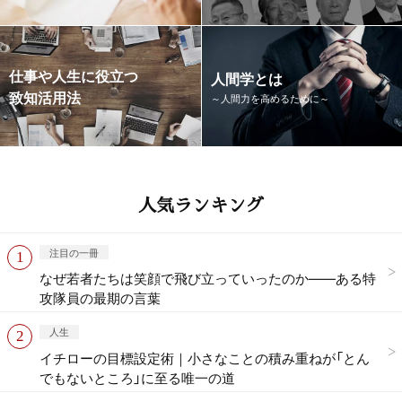
仕事や人生に役立つ
人間学とは
致知活用法
～人間力を高めるために～
人気ランキング
注目の一冊
なぜ若者たちは笑顔で飛び立っていったのか——ある特
攻隊員の最期の言葉
人生
イチローの目標設定術｜小さなことの積み重ねが「とん
でもないところ」に至る唯一の道