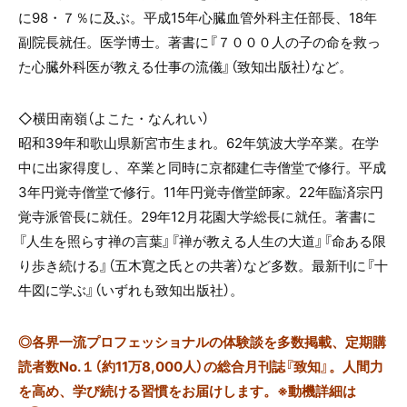
に98・７％に及ぶ。平成15年心臓血管外科主任部長、18年
副院長就任。医学博士。著書に『７０００人の子の命を救っ
た心臓外科医が教える仕事の流儀』（致知出版社）など。
◇横田南嶺（よこた・なんれい）
昭和39年和歌山県新宮市生まれ。62年筑波大学卒業。在学
中に出家得度し、卒業と同時に京都建仁寺僧堂で修行。平成
3年円覚寺僧堂で修行。11年円覚寺僧堂師家。22年臨済宗円
覚寺派管長に就任。29年12月花園大学総長に就任。著書に
『人生を照らす禅の言葉』『禅が教える人生の大道』『命ある限
り歩き続ける』（五木寛之氏との共著）など多数。最新刊に『十
牛図に学ぶ』（いずれも致知出版社）。
◎
各界一流プロフェッショナルの体験談を多数掲載、定期購
読者数No.１（約11万8,000人）の総合月刊誌『致知』。人間力
を高め、学び続ける習慣をお届けします。※動機詳細は