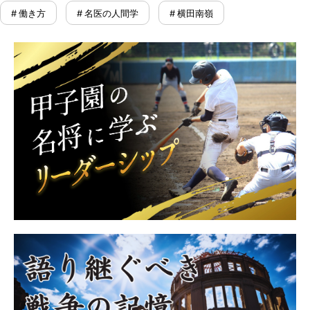
# 働き方
# 名医の人間学
# 横田南嶺