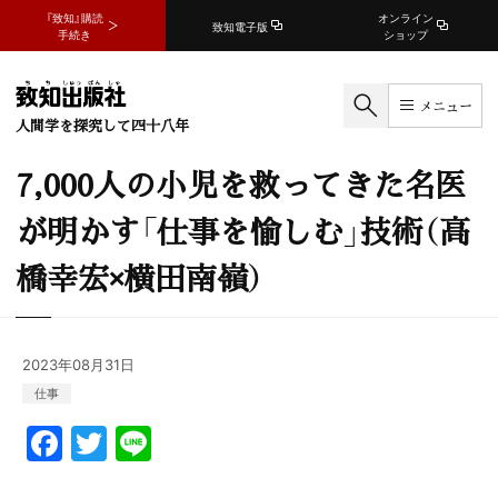
『致知』購読
オンライン
致知電子版
手続き
ショップ
メニュー
人間学を探究して四十八年
7,000人の小児を救ってきた名医
が明かす「仕事を愉しむ」技術（高
橋幸宏×横田南嶺）
2023年08月31日
仕事
F
T
Li
a
w
n