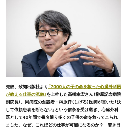
c
itt
e
e
er
b
o
o
k
先般、致知出版社より
『7000人の子の命を救った心臓外科医
が教える仕事の流儀』
を上梓した高橋幸宏さん（榊原記念病院
副院長）。同病院の創設者・榊原仟（しげる）医師が貫いた「決
して依頼患者を断らない」という信条を受け継ぎ、心臓外科
医として40年間で書名通り多くの子供の命を救ってこられ
ました。なぜ、これほどの仕事が可能になるのか？ 若き日