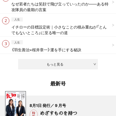
なぜ若者たちは笑顔で飛び立っていったのか——ある特
攻隊員の最期の言葉
人生
イチローの目標設定術｜小さなことの積み重ねが「とん
でもないところ」に至る唯一の道
人生
《羽生善治×桜井章一》運を手にする秘訣
もっと見る
最新号
8月1日 発行／ 9 月号
めざすものを持つ