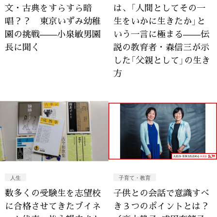
文・古典をすらすら暗
は、「人間としてその一
唱？？ 東京いずみ幼稚
生をいかに生きたか」と
園の挑戦——小泉敏男園
いう一言に極まる——伝
長に聞く
説の教育者・森信三が示
した「父親として」の生き
方
人生
子育て・教育
数多くの受験生を志望校
子供との会話で意識すべ
に合格させてきたブイネ
き３つのポイントとは？