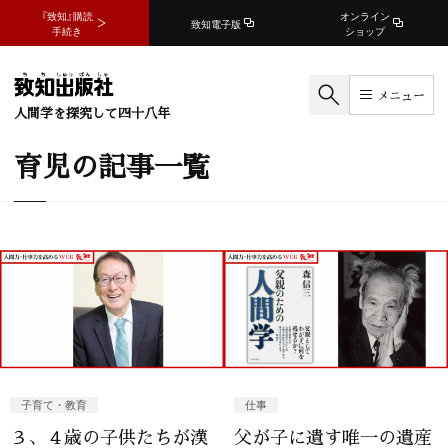
『致知』購読
オンライン
致知電子版
手続き
ショップ
メニュー
人間学を探究して四十八年
育児の記事一覧
子育て・教育
仕事
３、４歳の子供たちが漢
父が子に遺す唯一の遺産