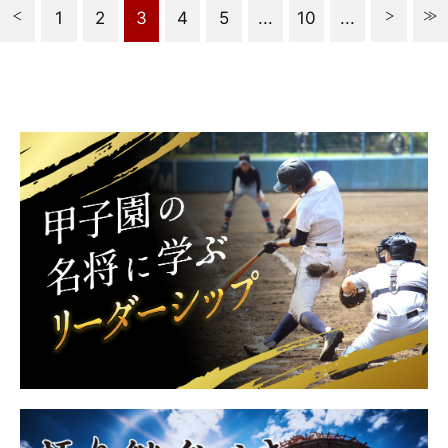
1
2
3
4
5
...
10
...