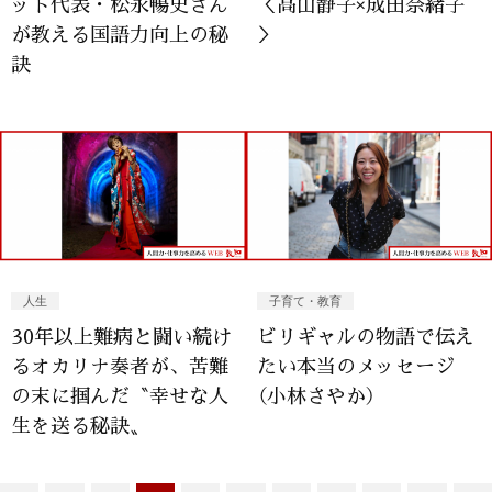
ット代表・松永暢史さん
＜高山静子×成田奈緒子
が教える国語力向上の秘
＞
訣
人生
子育て・教育
30年以上難病と闘い続け
ビリギャルの物語で伝え
るオカリナ奏者が、苦難
たい本当のメッセージ
の末に掴んだ〝幸せな人
（小林さやか）
生を送る秘訣〟