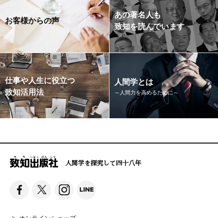
あの著名人も
お客様からの声
致知を読んでいます
仕事や人生に役立つ
人間学とは
致知活用法
～人間力を高めるために～
人間学を探究して四十八年
オンラインショップ