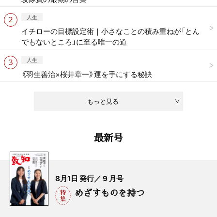
人生
イチローの目標設定術｜小さなことの積み重ねが「とん
でもないところ」に至る唯一の道
人生
《羽生善治×桜井章一》運を手にする秘訣
もっと見る
最新号
8月1日 発行／ 9 月号
めざすものを持つ