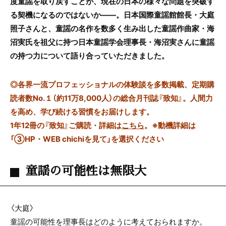
度童謡を取り戻すことが、現在の日本の様々な問題を突破す
る契機になるのではないか――。日本国際童謡館館長・大庭
照子さんと、童謡の名作を数多く生み出した童謡作曲家・海
沼実氏を祖父に持つ日本童謡学会理事長・海沼実さんに童謡
の持つ力について語り合っていただきました。
◎
各界一流プロフェッショナルの体験談を多数掲載、定期購
読者数No.１（約11万8,000人）の総合月刊誌『致知』。人間力
を高め、学び続ける習慣をお届けします。
1年12冊の『致知』ご購読・詳細は
こちら
。
※動機詳細は
「③HP・WEB chichiを見て」を選択ください
童謡の可能性は無限大
〈大庭〉
童謡の可能性を理事長はどのように考えておられますか。