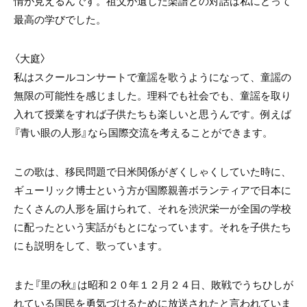
情が見えるんです。祖父が遺した楽譜との対話は私にとって
最高の学びでした。
〈大庭〉
私はスクールコンサートで童謡を歌うようになって、童謡の
無限の可能性を感じました。理科でも社会でも、童謡を取り
入れて授業をすれば子供たちも楽しいと思うんです。例えば
『青い眼の人形』なら国際交流を考えることができます。
この歌は、移民問題で日米関係がぎくしゃくしていた時に、
ギューリック博士という方が国際親善ボランティアで日本に
たくさんの人形を届けられて、それを渋沢栄一が全国の学校
に配ったという実話がもとになっています。それを子供たち
にも説明をして、歌っています。
また『里の秋』は昭和２０年１２月２４日、敗戦でうちひしが
れている国民を勇気づけるために放送されたと言われていま