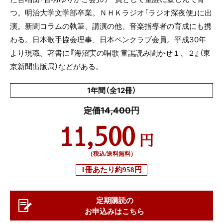
つ。明治大学文学部卒業。ＮＨＫラジオ「ラジオ深夜便」に出
演。新聞コラムの執筆、講演の他、音楽指導者の育成にも携
わる。日本歌手協会理事、日本ペンクラブ会員。平成
30
年
より現職。著書に『海沼実の唱歌 童謡読み聞かせ１、２』（東
京新聞出版局）などがある。
1年間（全12冊）
定価14,400円
11,500
円
（税込/送料無料）
1冊あたり
約958円
定期購読の
お申込みはこちら