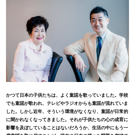
c
itt
e
e
er
b
o
o
k
かつて日本の子供たちは、よく童謡を歌っていました。学校
でも童謡が歌われ、テレビやラジオからも童謡が流れていま
した。しかし近年、そういう環境がなくなり、童謡が日常的
に聞かれなくなってきました。それが子供たちの心の成育に
影響を及ぼしていることはないだろうか、生活の中にもう一