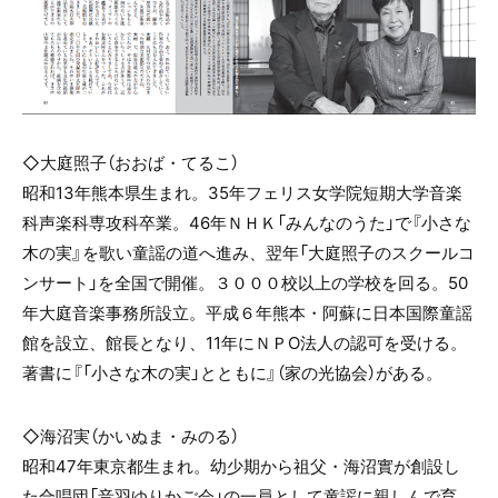
◇大庭照子（おおば・てるこ）
昭和
13
年熊本県生まれ。
35
年フェリス女学院短期大学音楽
科声楽科専攻科卒業。
46
年ＮＨＫ「みんなのうた」で『小さな
木の実』を歌い童謡の道へ進み、翌年「大庭照子のスクールコ
ンサート」を全国で開催。３０００校以上の学校を回る。
50
年大庭音楽事務所設立。平成６年熊本・阿蘇に日本国際童謡
館を設立、館長となり、
11
年にＮＰ
О
法人の認可を受ける。
著書に『「小さな木の実」とともに』（家の光協会）がある。
◇海沼実（かいぬま・みのる）
昭和
47
年東京都生まれ。幼少期から祖父・海沼實が創設し
た合唱団「音羽ゆりかご会」の一員として童謡に親しんで育