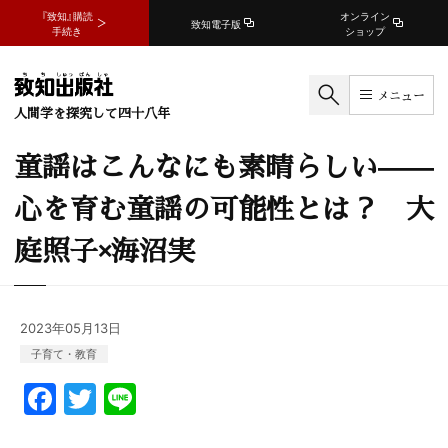
『致知』購読
オンライン
致知電子版
手続き
ショップ
メニュー
人間学を探究して四十八年
童謡はこんなにも素晴らしい——
心を育む童謡の可能性とは？ 大
庭照子×海沼実
2023年05月13日
子育て・教育
F
T
Li
a
w
n