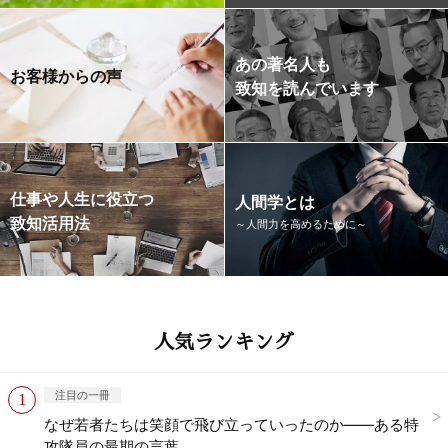
あの著名人も
お客様からの声
致知を読んでいます
仕事や人生に役立つ
人間学とは
致知活用法
～人間力を高めるために～
人気ランキング
注目の一冊
なぜ若者たちは笑顔で飛び立っていったのか——ある特
攻隊員の最期の言葉